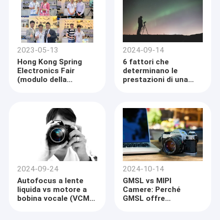
2023-05-13
2024-09-14
Hong Kong Spring
6 fattori che
Electronics Fair
determinano le
(modulo della
prestazioni di una
macchina
fotocamera in
fotografica)
condizioni di scarsa
illuminazione.
2024-09-24
2024-10-14
Autofocus a lente
GMSL vs MIPI
liquida vs motore a
Camere: Perché
bobina vocale (VCM)
GMSL offre
Autofocus: come
prestazioni superiori
scegliere