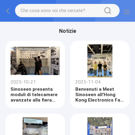
Notizie
2025-10-21
2025-11-04
Sinoseen presenta
Benvenuti a Meet
moduli di telecamere
Sinoseen all'Hong
avanzate alla fiera
Kong Electronics Fair
dell'elettronica di
2025 — Stand #5E-
Hong Kong 2025
H15, 13-16 aprile