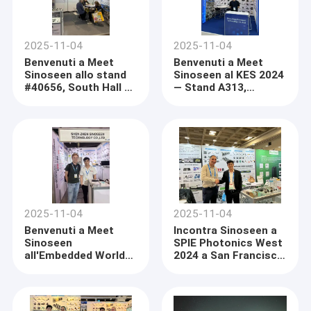
2025-11-04
2025-11-04
Benvenuti a Meet
Benvenuti a Meet
Sinoseen allo stand
Sinoseen al KES 2024
#40656, South Hall 3,
— Stand A313,
2° piano —
Padiglione A, 1° piano
Presentazione di
soluzioni innovative
per moduli
fotocamera
2025-11-04
2025-11-04
Benvenuti a Meet
Incontra Sinoseen a
Sinoseen
SPIE Photonics West
all'Embedded World
2024 a San Francisco
2024 — Padiglione 5,
— Presentazione di
Stand 5-235c
Soluzioni di Moduli
Fotocamera
all'Avanguardia