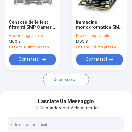
Mostra VR
Chi siamo
Sensore delle lenti
Immagine
filtranti 5MP Camera
monocromatica 5MP
Fatory Tour
Module Omnivision
Micro Camera
Prezzo:
negoziabile
Prezzo:
negoziabile
OV5643 di IR del
Module con il
MOQ:
3
MOQ:
3
fuoco fisso
sensore a
Controllo di qualità
semiconduttore
Ottieni l'ultimo prezzo
Ottieni l'ultimo prezzo
MT9P031
Contattaci
Contattaci
Contattaci
notizie
Osservi più
Tutti i casi
Richiedere un preventivo
Lasciate Un Messaggio
Ti Risponderemo Velocemente
Moduli della macchina fotografica dell'OEM