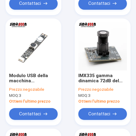
Contattaci
Contattaci
Modulo USB della
IMX335 gamma
macchina
dinamica 72dB del
fotografica del
sensore 30FPS 5MP
Prezzo:
negoziabile
Prezzo:
negoziabile
lampone pi di OV5648
Camera Module High
MOQ:
3
MOQ:
3
5MP AF Plug And Play
per riconoscimento
Ottieni l'ultimo prezzo
Ottieni l'ultimo prezzo
di fronte
Contattaci
Contattaci