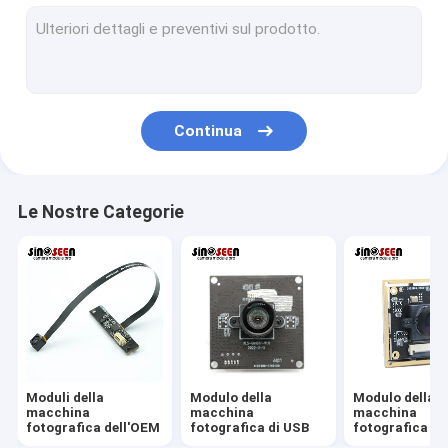
Modulo della macchina fotografica di USB
Modulo della macchina fotografica di MIPI
Modulo della macchina fotografica di DVP
Continua
Modulo globale della macchina fotografica dell'otturatore
Modulo della macchina fotografica di visione notturna
Le Nostre Categorie
Modulo della macchina fotografica dell'endoscopio
Modulo doppio della macchina fotografica della lente
Modulo della macchina fotografica di riconoscimento di fron
modulo del webcam del computer portatile
Moduli della
Modulo della
Modulo della
1MP Camera Module
macchina
macchina
macchina
fotografica dell'OEM
fotografica di USB
fotografica di