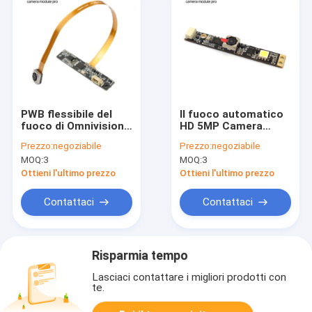
PWB flessibile del
Il fuoco automatico
fuoco di Omnivision
HD 5MP Camera
Ov5640 della
Module OV5640 con il
Prezzo:
negoziabile
Prezzo:
negoziabile
macchina
materiale di
MOQ:
3
MOQ:
3
fotografica del pixel
riempimento in ha
mega automatico
condotto la luce
Ottieni l'ultimo prezzo
Ottieni l'ultimo prezzo
FPC del modulo 5
Contattaci
Contattaci
Risparmia tempo
Lasciaci contattare i migliori prodotti con
te.