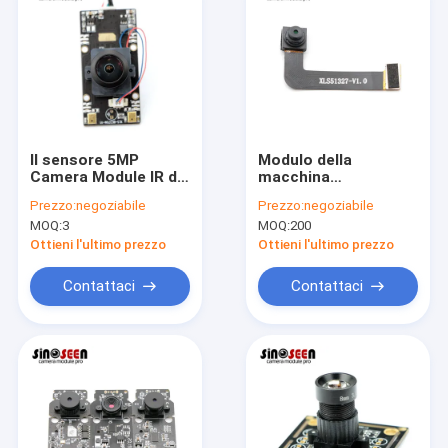
Il sensore 5MP
Modulo della
Camera Module IR di
macchina
CMOS OV5648 ha
fotografica del
Prezzo:
negoziabile
Prezzo:
negoziabile
tagliato con 2
fuoco fisso MIPI 5mp
MOQ:
3
MOQ:
200
Microhones
per lo Smart Phone
Front Camera
Ottieni l'ultimo prezzo
Ottieni l'ultimo prezzo
Contattaci
Contattaci
Casa
Prodotti
Video