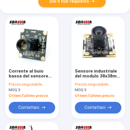
Dai il tuo requisito
Corrente al buio
Sensore industriale
bassa del sensore
del modulo 38x38mm
5MP Camera Module
Himax HM5532 della
Prezzo:
negoziabile
Prezzo:
negoziabile
32x32mm di
macchina
MOQ:
3
MOQ:
3
MT9P001 MI5100
fotografica del pixel
mega di HDR 5,5
Ottieni l'ultimo prezzo
Ottieni l'ultimo prezzo
Contattaci
Contattaci