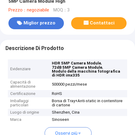
5MP Camera Module High
Prezzo：negoziabile
MOQ：3
Miglior prezzo
Contattaci
Descrizione Di Prodotto
,
HDR 5MP Camera Module
,
72dB 5MP Camera Module
Evidenziare
Modulo della macchina fotografica
di HDR imx335
Capacità di
500000 pezzi/mese
alimentazione
Certificazione
RoHS
Imballaggi
Borsa di Tray+Anti-static in contenitore
particolari
di cartone
Luogo di origine
Shenzhen, Cina
Marca
Sinoseen
Osservi più