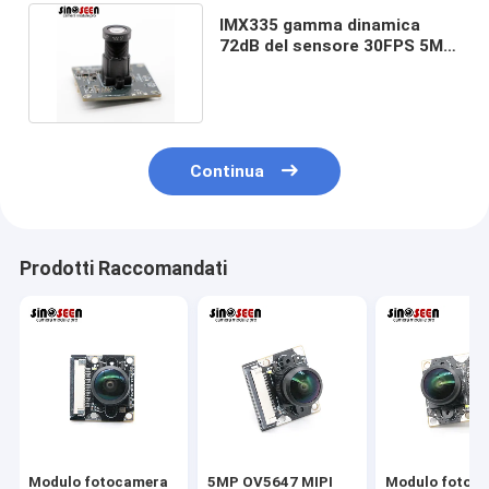
IMX335 gamma dinamica
72dB del sensore 30FPS 5MP
Camera Module High
Continua
Prodotti Raccomandati
Modulo fotocamera
5MP OV5647 MIPI
Modulo fotoc