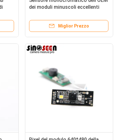
SB
Sensore monocromatico dell'OEM
di
dei moduli minuscoli eccellenti
 fuoco
120FPS 0.3MP With GC0308 della
abili
macchina fotografica
Miglior Prezzo
o
Pixel del modulo 640*480 della