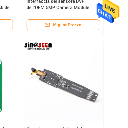
Interfaccia del sensore DVP
b del
dell'OEM 5MP Camera Module
ony
OV5640 per riconoscimento di
ricerca di codice
Miglior Prezzo