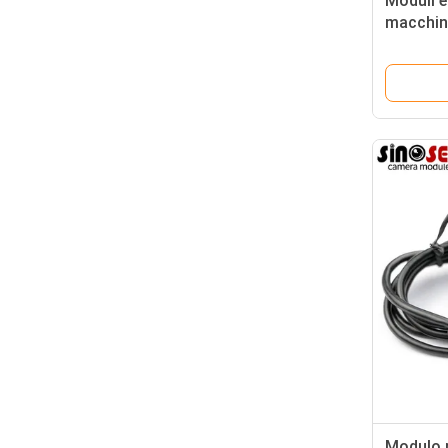
Moduli e
macchina
fuoco fi
Modulo 