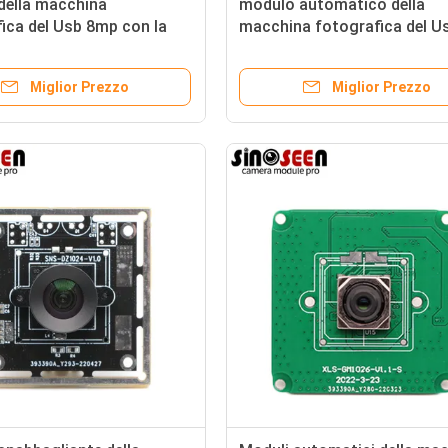
della macchina
modulo automatico della
ica del Usb 8mp con la
macchina fotografica del Us
 materiale di riempimento
fuoco 4k del modulo 8mp S
imx179 della macchina
Miglior Prezzo
Miglior Prezzo
fotografica dell'OEM