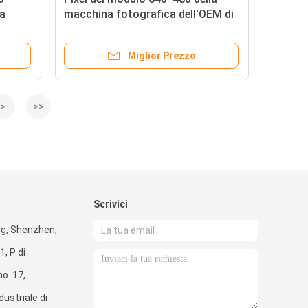
la
macchina fotografica dell'OEM di
la
USB 2.0 0.3MP per l'analizzatore
del QR Code
Miglior Prezzo
>
>>
Scrivici
g, Shenzhen,
, P di
o. 17,
ustriale di