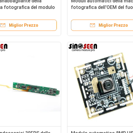
nabbagliante della
Moduli automatici della ma
a fotografica del modulo
fotografica dell'OEM del fu
 della videocamera di
Imx230 20mp di HDR per l'al
za di 4MP GC4653
macchina fotografica di
Miglior Prezzo
Miglior Prezzo
fucilazione