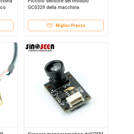
cchina
Piccolo sensore del modulo
oco
GC0329 della macchina
ta
fotografica di FOV 0.3MP per la
penna della lettura di istruzione
Miglior Prezzo