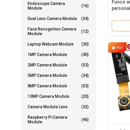
Fuoco a
Endoscope Camera
(16)
personal
Module
moduli d
Dual Lens Camera Module
(34)
dell'OEM
Face Recognition Camera
(12)
Module
Laptop Webcam Module
(30)
Hot
1MP Camera Module
(40)
2MP Camera Module
(53)
5MP Camera Module
(34)
8MP Camera Module
(53)
13MP Camera Module
(20)
Camera Module Lens
(32)
Raspberry Pi Camera
(46)
Module