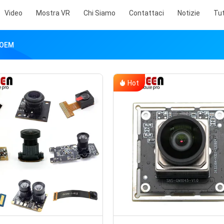
Video
Mostra VR
Chi Siamo
Contattaci
Notizie
Tut
l'OEM
Hot