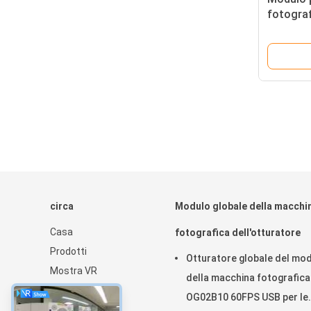
fotogra
HD USB c
per il m
circa
Modulo globale della macchi
Casa
fotografica dell'otturatore
Prodotti
Otturatore globale del mo
Mostra VR
della macchina fotografica
Chi siamo
OG02B10 60FPS USB per le
notizie