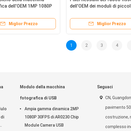
fica dell'OEM 1MP 1080P
dell'OEM dei moduli di picco
on l'alloggio del metallo
dimensione FPC 640×480 del
onitoraggio di sicurezza
macchina fotografica
Miglior Prezzo
Miglior Prezzo
1
2
3
4
na
Modulo della macchina
Seguaci
CN, Guangdon
fotografica di USB
pavimento 501
dulo
Ampia gamma dinamica 2MP
 di
1080P 30FPS di AR0230 Chip
costruzione, n
Module Camera USB
complesso ind