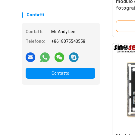
modulo 
fotograf
luce del
Contatti
del LED
Contatti:
Mr. Andy Lee
Telefono:
+8618075543558
Contatto