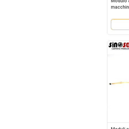
Modulo a
macchin
WDR USB
sicurez