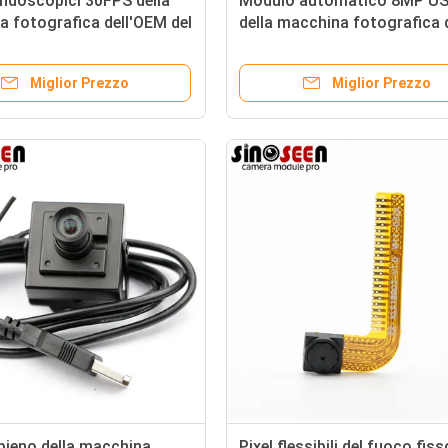
ndoscopici 30FPS della
Modulo automatico 8MP U
 fotografica dell'OEM del
della macchina fotografica 
sso con il mainboard
CMOS dell'azionamento del
HD 3,0 38x38mm personalizz
Miglior Prezzo
Miglior Prezzo
pieno della macchina
Pixel flessibili del fuoco fiss