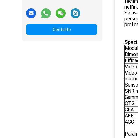
facilm
nell'in
Se ave
person
profes
Contatto
Speci
Modul
Dimen
Effica
Video
Video 
matri
Senso
SNR 
Gamma
OTG
CEA
AEB
AGC
Param