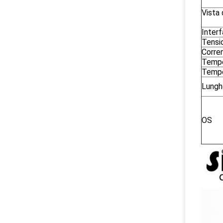
Vista 
Interf
Tensi
Corre
Tempe
Tempe
Lungh
OS