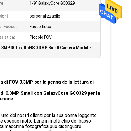
e:
1/9" GalaxyCore GC0329
ioni:
personalizzabile
el Fuoco:
Fuoco fisso
eristica:
Piccolo FOV
0.3MP 30fps
,
RoHS 0.3MP Small Camera Module
,
di FOV 0.3MP per la penna della lettura di
 di 0.3MP Small con GalaxyCore GC0329 per la
ruzione
uno dei nostri clienti per la sua penna leggente
che esegue molto bene in molti chip del basso
sta macchina fotografica può distinguere