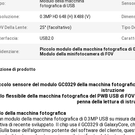
Modulo della macchina
po:
Sensor
fotografica di USB
soluzione:
0.3MP HD 648 (H) X488 (V)
Dimens
V Della Lente:
25° (facoltativo)
Tipo D
terfaccia:
USB2.0
Caratt
Piccolo modulo della macchina fotografica di 
idenziare:
Modulo della minifotocamera di FOV
zione di prodotto
ccolo sensore del modulo GC0329 della macchina fotografica 
istruzione
o flessibile della macchina fotografica del PWB USB di FOV
penna della lettura di ist
o della macchina fotografica
un modulo della macchina fotografica di 0.3MP USB su misura da 
iva di recente sviluppato. Il chip usa il GC0329 di GalaxyCore, 
 Sulla base dell'algoritmo potente del software del cliente, que