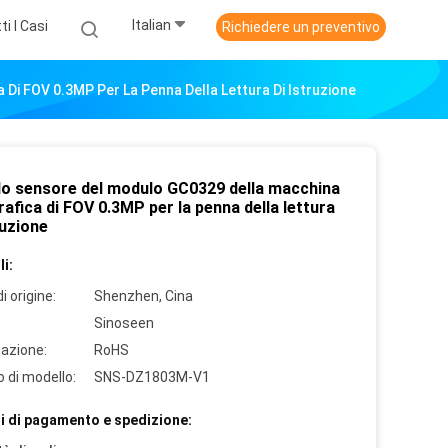
Italian
ti I Casi
Richiedere un preventivo
Di FOV 0.3MP Per La Penna Della Lettura Di Istruzione
lo sensore del modulo GC0329 della macchina
afica di FOV 0.3MP per la penna della lettura
ruzione
i:
i origine:
Shenzhen, Cina
Sinoseen
cazione:
RoHS
 di modello:
SNS-DZ1803M-V1
i di pagamento e spedizione: