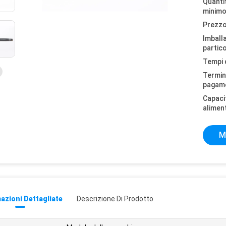
Quantit
minimo
Prezzo
Imball
partico
Tempi 
Termini
pagam
Capaci
alimen
M
azioni Dettagliate
Descrizione Di Prodotto