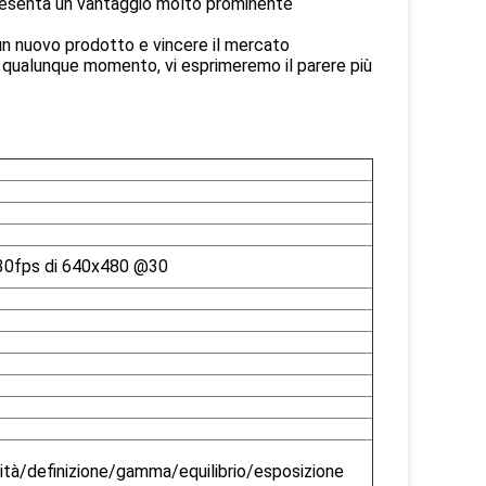
 presenta un vantaggio molto prominente
un nuovo prodotto e vincere il mercato
n qualunque momento, vi esprimeremo il parere più
30fps di 640x480 @30
ità/definizione/gamma/equilibrio/esposizione