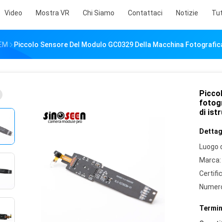
Video
Mostra VR
Chi Siamo
Contattaci
Notizie
Tut
OEM
Piccolo Sensore Del Modulo GC0329 Della Macchina Fotografica 
Picco
fotogr
di ist
Dettagl
Luogo d
Marca:
Certifi
Numero
Termin