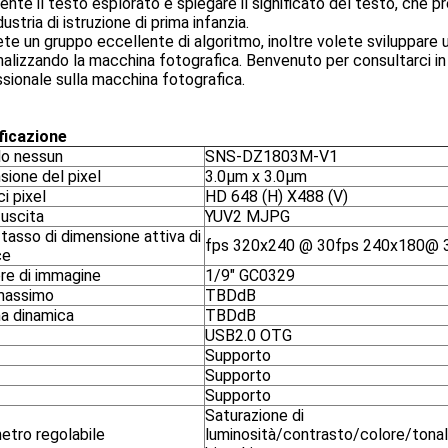
ente il testo esplorato e spiegare il significato del testo, che
dustria di istruzione di prima infanzia.
te un gruppo eccellente di algoritmo, inoltre volete sviluppare 
alizzando la macchina fotografica. Benvenuto per consultarci i
sionale sulla macchina fotografica.
ficazione
o nessun
SNS-DZ1803M-V1
sione del pixel
3.0μm x 3.0μm
ci pixel
HD 648 (H) X488 (V)
 uscita
YUV2 MJPG
tasso di dimensione attiva di
fps 320x240 @ 30fps 240x180@ 
ce
re di immagine
1/9" GC0329
massimo
TBDdB
 dinamica
TBDdB
USB2.0 OTG
Supporto
Supporto
Supporto
Saturazione di
etro regolabile
luminosità/contrasto/colore/tonal