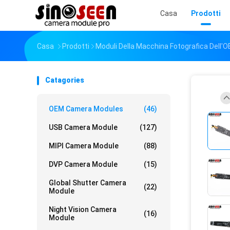
Casa
Prodotti
Casa
Prodotti
Moduli Della Macchina Fotografica Dell'
Catagories
OEM Camera Modules
(46)
USB Camera Module
(127)
MIPI Camera Module
(88)
DVP Camera Module
(15)
Global Shutter Camera
(22)
Module
Night Vision Camera
(16)
Module