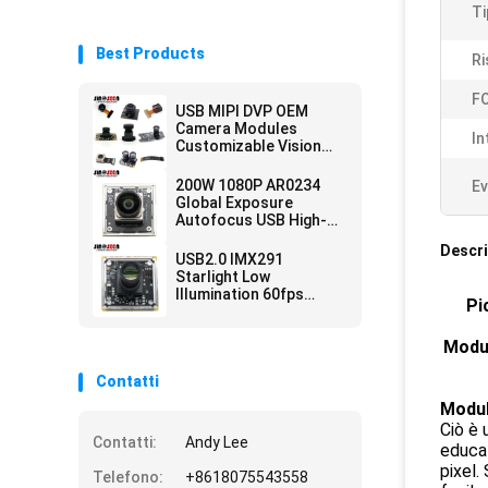
Ti
Best Products
Ri
FO
USB MIPI DVP OEM
Camera Modules
In
Customizable Vision
Solution Auto Focus
200W 1080P AR0234
Ev
Global Exposure
Autofocus USB High-
Speed Snapshot
Descri
Camera Module
USB2.0 IMX291
Starlight Low
Illumination 60fps
Pi
Camera Module For
Security Monitoring
Modul
Contatti
Modul
Ciò è 
Contatti:
Andy Lee
educat
pixel.
Telefono:
+8618075543558