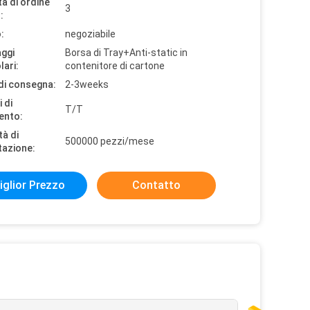
à di ordine
3
:
:
negoziabile
aggi
Borsa di Tray+Anti-static in
lari:
contenitore di cartone
di consegna:
2-3weeks
 di
T/T
ento:
tà di
500000 pezzi/mese
tazione:
iglior Prezzo
Contatto