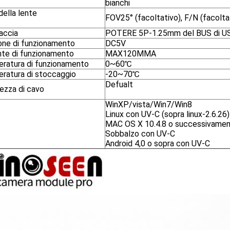
bianchi
della lente
FOV25° (facoltativo), F/N (facoltat
accia
POTERE 5P-1.25mm del BUS di U
one di funzionamento
DC5V
nte di funzionamento
MAX120MMA
ratura di funzionamento
0~60℃
ratura di stoccaggio
-20~70℃
Defualt
ezza di cavo
WinXP/vista/Win7/Win8
Linux con UV-C (sopra linux-2.6.26)
MAC OS X 10.4.8 o successivame
Sobbalzo con UV-C
Android 4,0 o sopra con UV-C