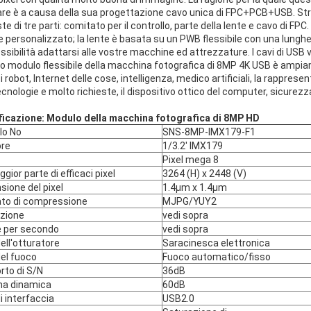
re è a causa della sua progettazione cavo unica di FPC+PCB+USB. Str
te di tre parti: comitato per il controllo, parte della lente e cavo di F
 personalizzato; la lente è basata su un PWB flessibile con una lungh
lessibilità adattarsi alle vostre macchine ed attrezzature. I cavi di USB
 modulo flessibile della macchina fotografica di 8MP 4K USB è ampiament
i, i robot, Internet delle cose, intelligenza, medico artificiali, la rapprese
ecnologie e molto richieste, il dispositivo ottico del computer, sicurezza
ficazione: Modulo della macchina fotografica di 8MP HD
lo No
SNS-8MP-IMX179-F1
re
1/3.2' IMX179
Pixel mega 8
gior parte di efficaci pixel
3264 (H) x 2448 (V)
ione del pixel
1.4µm x 1.4µm
to di compressione
MJPG/YUY2
uzione
vedi sopra
 per secondo
vedi sopra
ell'otturatore
Saracinesca elettronica
del fuoco
Fuoco automatico/fisso
rto di S/N
36dB
a dinamica
60dB
i interfaccia
USB2.0