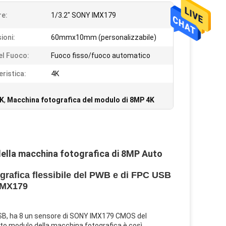
e:
1/3.2" SONY IMX179
ioni:
60mmx10mm (personalizzabile)
el Fuoco:
Fuoco fisso/fuoco automatico
eristica:
4K
4K
,
Macchina fotografica del modulo di 8MP 4K
ella macchina fotografica di 8MP Auto
rafica flessibile del PWB e di FPC USB
 IMX179
i USB, ha 8 un sensore di SONY IMX179 CMOS del
sto modulo della macchina fotografica è così