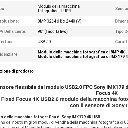
Modulo della macchina
po:
Sensor
fotografica di USB
soluzione:
8MP 3264 (H) x 2448 (V)
Dimens
V Della Lente:
90° (facoltativo)
Tipo D
terfaccia:
USB2.0
Caratt
Modulo della macchina fotografica di 8MP 4K
,
idenziare:
Modulo della macchina fotografica di IMX179 
zione di prodotto
nsore flessibile del modulo USB2.0 FPC Sony IMX179 d
Focus 4K
Fixed Focus 4K USB2.0 modulo della macchina fotog
con il sensore di Sony
o della macchina fotografica di Sony IMX179 4K USB
uno dei nostri migliori moduli di vendita della macchina fotografica d
xel con qualità molto buona di immagine. La ragione per la quale que