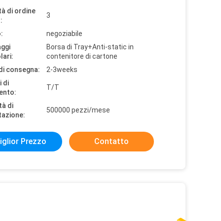
à di ordine
3
:
:
negoziabile
aggi
Borsa di Tray+Anti-static in
lari:
contenitore di cartone
di consegna:
2-3weeks
 di
T/T
ento:
tà di
500000 pezzi/mese
tazione:
iglior Prezzo
Contatto