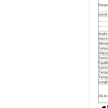
Param
Lente
Audio
micro
Alime
Consu
Chip p
Contr
Equili
Contr
Tempe
Tempe
Lungh
OS di