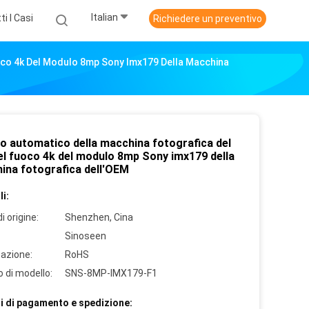
Italian
ti I Casi
Richiedere un preventivo
oco 4k Del Modulo 8mp Sony Imx179 Della Macchina
o automatico della macchina fotografica del
el fuoco 4k del modulo 8mp Sony imx179 della
ina fotografica dell'OEM
i:
i origine:
Shenzhen, Cina
Sinoseen
cazione:
RoHS
 di modello:
SNS-8MP-IMX179-F1
i di pagamento e spedizione: