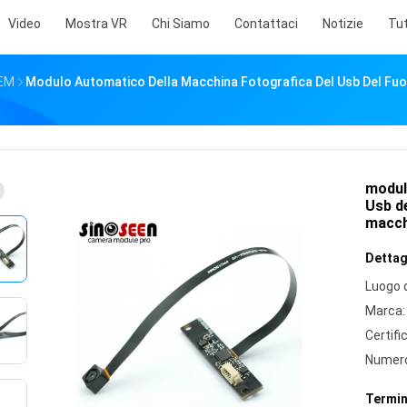
Video
Mostra VR
Chi Siamo
Contattaci
Notizie
Tut
OEM
Modulo Automatico Della Macchina Fotografica Del Usb Del Fu
modul
Usb d
macch
Dettagl
Luogo d
Marca:
Certifi
Numero
Termin