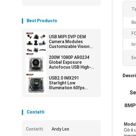
Ti
Best Products
Ri
FO
USB MIPI DVP OEM
Camera Modules
In
Customizable Vision
Solution Auto Focus
200W 1080P AR0234
Ev
Global Exposure
Autofocus USB High-
Speed Snapshot
Descri
Camera Module
USB2.0 IMX291
Starlight Low
Illumination 60fps
Se
Camera Module For
Security Monitoring
8MP 
Contatti
Modul
Contatti:
Andy Lee
Ciò è 
megapi