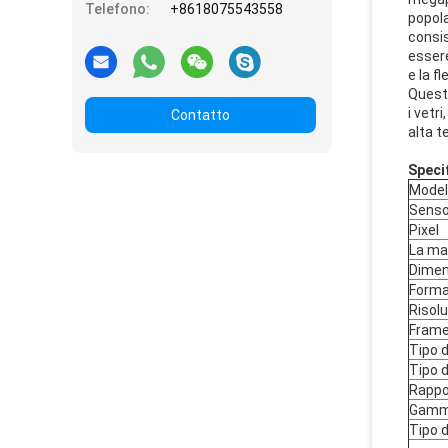
Telefono:
+8618075543558
popola
consis
essere
e la f
Questo
i vetr
Contatto
alta t
Speci
Model
Senso
Pixel
La mag
Dimens
Forma
Risol
Frame
Tipo d
Tipo 
Rappo
Gamm
Tipo d