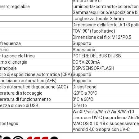
Saturazione di
etro regolabile
luminosità/contrasto/colore/tona
Gamma/equilibrio/esposizione bi
Lunghezza focale: 3.6mm
Dimensione della lente: A 1/3 polli
FOV: 90° (facoltativo)
Dimensione del filo: M12*P0.5
 frequenza
Supporto
fono
Accessorio
ntazione elettrica
POTERE DEL BUS DI USB
mo di energia
CC 5V, 200mA
rincipale
DSP/SENSOR/FLASH
ollo di esposizione automatica (CEA)
Supporto
brio bianco automatico (AEB)
Supporto
ollo automatico di guadagno (AGC)
Di sostegno
ratura di stoccaggio
-20°C a 70°C
ratura di funzionamento
0°C a 60°C
ezza di cavo di USB
Difetto
WinXP/vista/Win7/Win8/Win10
Linux con UV-C (sopra linux-2.6.26
 sostegno
MAC OS X 10.4.8 o successivam
Android 4,0 o sopra con UV-C