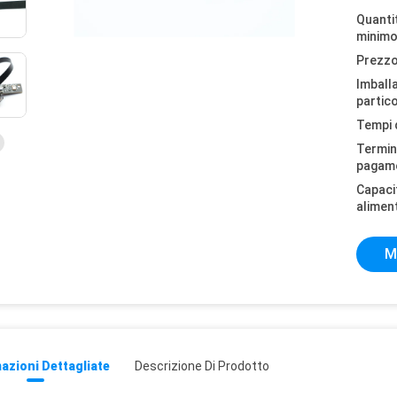
Quantit
minimo
Prezzo
Imball
partico
Tempi 
Termini
pagam
Capaci
alimen
M
azioni Dettagliate
Descrizione Di Prodotto