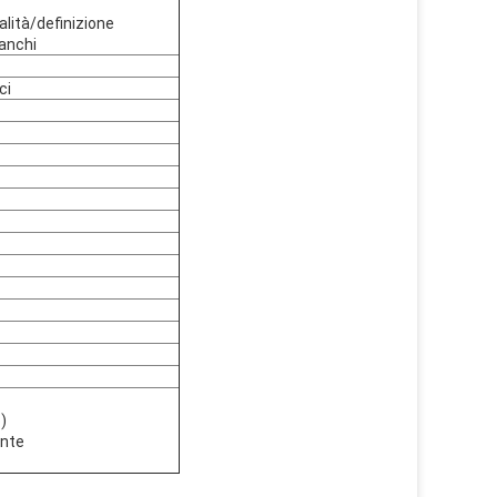
lità/definizione
anchi
ci
)
ente