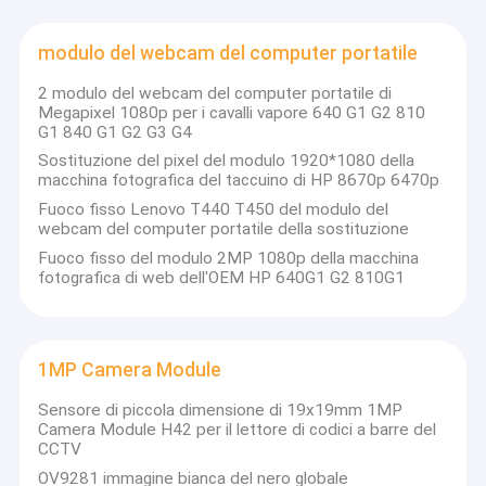
2MP Camera Module
modulo del webcam del computer portatile
5MP Camera Module
2 modulo del webcam del computer portatile di
8MP Camera Module
Megapixel 1080p per i cavalli vapore 640 G1 G2 810
G1 840 G1 G2 G3 G4
13MP Camera Module
Sostituzione del pixel del modulo 1920*1080 della
macchina fotografica del taccuino di HP 8670p 6470p
Modulo della fotocamera Lenti
Fuoco fisso Lenovo T440 T450 del modulo del
webcam del computer portatile della sostituzione
Modulo della macchina fotografica del lampone pi
Fuoco fisso del modulo 2MP 1080p della macchina
fotografica di web dell'OEM HP 640G1 G2 810G1
1MP Camera Module
Sensore di piccola dimensione di 19x19mm 1MP
Camera Module H42 per il lettore di codici a barre del
CCTV
OV9281 immagine bianca del nero globale