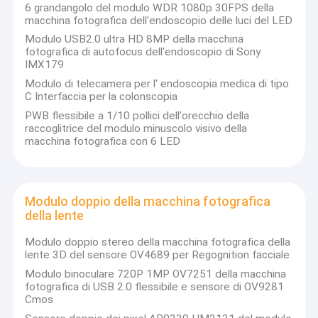
6 grandangolo del modulo WDR 1080p 30FPS della
competitivo e la migliore qualità.
Mostra VR
macchina fotografica dell'endoscopio delle luci del LED
Attualmente, i nostri prodotti comprendono nel modulo del
Modulo USB2.0 ultra HD 8MP della macchina
Chi siamo
modulo della macchina fotografica di USB, della macchina
fotografica di autofocus dell'endoscopio di Sony
fotografica di MIPI, modulo nella macchina fotografica di DVP,
IMX179
Fatory Tour
modulo della macchina fotografica del telefono cellulare, modulo
Modulo di telecamera per l' endoscopia medica di tipo
della macchina fotografica del taccuino, videocamera di
C Interfaccia per la colonscopia
sicurezza, macchina fotografica dell'automobile e prodotti astuti
Controllo di qualità
della macchina fotografica della cote in molte aree differenti
PWB flessibile a 1/10 pollici dell'orecchio della
come VR, l'AR, 3D, AI, il dispositivo portabile, la cuffia avricolare,
raccoglitrice del modulo minuscolo visivo della
Contattaci
la robotica
di vetro, IoT, l'industriale, agrotechny medici, la
macchina fotografica con 6 LED
biometria, la rappresentazione, visione artificiale, dispositivo
ottico del computer, sicurezza, ecc. Tutto il relativo al prodotto
notizie
con il modulo della macchina fotografica,
possiamo trovare la
migliore soluzione per voi.
Modulo doppio della macchina fotografica
Tutti i casi
della lente
Richiedere un preventivo
Modulo doppio stereo della macchina fotografica della
lente 3D del sensore OV4689 per Regognition facciale
Modulo binoculare 720P 1MP OV7251 della macchina
fotografica di USB 2.0 flessibile e sensore di OV9281
Moduli della macchina fotografica dell'OEM
Cmos