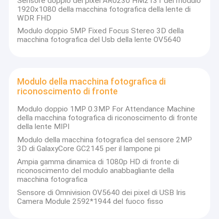
Sensore doppio dei pixel AR0230 HM2131 del modulo
Modulo della macchina fotografica di USB
1920x1080 della macchina fotografica della lente di
WDR FHD
Modulo della macchina fotografica di MIPI
Modulo doppio 5MP Fixed Focus Stereo 3D della
macchina fotografica del Usb della lente OV5640
Modulo della macchina fotografica di DVP
Modulo globale della macchina fotografica dell'otturatore
Modulo della macchina fotografica di
riconoscimento di fronte
Modulo della macchina fotografica di visione notturna
Modulo doppio 1MP 0.3MP For Attendance Machine
Modulo della macchina fotografica dell'endoscopio
della macchina fotografica di riconoscimento di fronte
della lente MIPI
Modulo doppio della macchina fotografica della lente
Modulo della macchina fotografica del sensore 2MP
3D di GalaxyCore GC2145 per il lampone pi
Modulo della macchina fotografica di riconoscimento di fron
Ampia gamma dinamica di 1080p HD di fronte di
riconoscimento del modulo anabbagliante della
modulo del webcam del computer portatile
macchina fotografica
Sensore di Omnivision OV5640 dei pixel di USB Iris
1MP Camera Module
Camera Module 2592*1944 del fuoco fisso