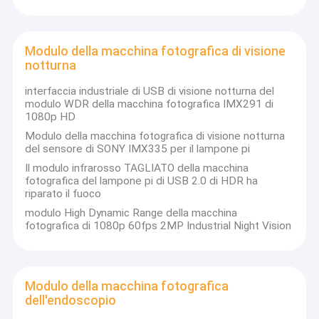
Modulo della macchina fotografica di visione
notturna
interfaccia industriale di USB di visione notturna del
modulo WDR della macchina fotografica IMX291 di
1080p HD
Modulo della macchina fotografica di visione notturna
del sensore di SONY IMX335 per il lampone pi
Il modulo infrarosso TAGLIATO della macchina
fotografica del lampone pi di USB 2.0 di HDR ha
riparato il fuoco
modulo High Dynamic Range della macchina
fotografica di 1080p 60fps 2MP Industrial Night Vision
Casa
La tecnologia il Co., srl di Shenzhen Sinoseen è stata stabilita nel
marzo 2009. Per le decadi eccessive, Sinoseen è stato dedicato
Prodotti
a fornire ai clienti le varie soluzioni su misura OEM/ODM di
Modulo della macchina fotografica
elaborazione di immagini di CMOS da progettazione e dallo
dell'endoscopio
Video
sviluppo, fabbricazione, alla un-fermata post-vendita service.we
sono sicuri offrire i clienti con la maggior parte del prezzo