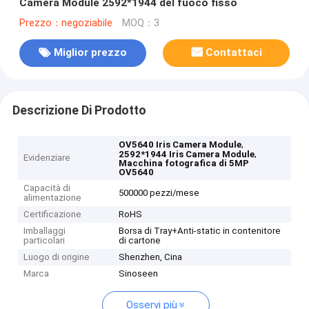
Camera Module 2592*1944 del fuoco fisso
Prezzo：negoziabile
MOQ：3
Miglior prezzo
Contattaci
Descrizione Di Prodotto
,
OV5640 Iris Camera Module
,
2592*1944 Iris Camera Module
Evidenziare
Macchina fotografica di 5MP
OV5640
Capacità di
500000 pezzi/mese
alimentazione
Certificazione
RoHS
Imballaggi
Borsa di Tray+Anti-static in contenitore
particolari
di cartone
Luogo di origine
Shenzhen, Cina
Marca
Sinoseen
Osservi più