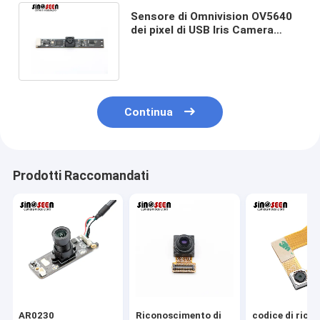
Sensore di Omnivision OV5640
dei pixel di USB Iris Camera
Module 2592*1944 del fuoco
fisso
Continua
Prodotti Raccomandati
AR0230
Riconoscimento di
codice di ricer