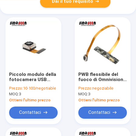
Dai il tuo requisito
Piccolo modulo della
PWB flessibile del
fotocamera USB
fuoco di Omnivision
Compatto 8MP
Ov5640 della
Prezzo:
10-100/negotiable
Prezzo:
negoziabile
Autofocus E OV8825
macchina
MOQ:
3
MOQ:
3
fotografica del pixel
mega automatico
Ottieni l'ultimo prezzo
Ottieni l'ultimo prezzo
FPC del modulo 5
Contattaci
Contattaci