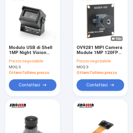
Modulo USB di Shell
OV9281 MIPI Camera
1MP Night Vision
Module 1MP 120FPS
Camera del metallo
per il trasporto
Prezzo:
negoziabile
Prezzo:
negoziabile
per sorveglianza del
intelligente
MOQ:
3
MOQ:
3
veicolo
Ottieni l'ultimo prezzo
Ottieni l'ultimo prezzo
Contattaci
Contattaci
Casa
Prodotti
Video