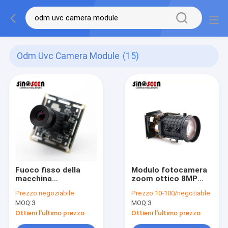
Odm Uvc Camera Module
(15)
Fuoco fisso della
Modulo fotocamera
macchina
zoom ottico 8MP
fotografica del ODM
IMX415 USB
Prezzo:
negoziabile
Prezzo:
10-100/negotiable
1080P 30FPS di
MOQ:
3
MOQ:
3
riconoscimento
facciale UV-C del
Ottieni l'ultimo prezzo
Ottieni l'ultimo prezzo
modulo