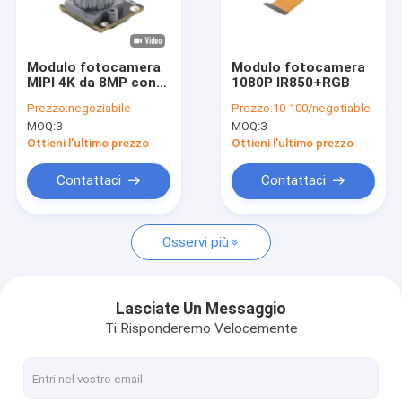
Mostra VR
Chi siamo
Modulo fotocamera
Modulo fotocamera
MIPI 4K da 8MP con
1080P IR850+RGB
Fatory Tour
sensore Sony IMX415
Prezzo:
negoziabile
Prezzo:
10-100/negotiable
MOQ:
3
MOQ:
3
Controllo di qualità
Ottieni l'ultimo prezzo
Ottieni l'ultimo prezzo
Contattaci
Contattaci
Contattaci
notizie
Osservi più
Tutti i casi
Richiedere un preventivo
Lasciate Un Messaggio
Ti Risponderemo Velocemente
Moduli della macchina fotografica dell'OEM