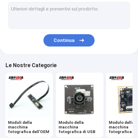
Modulo della macchina fotografica di USB
Modulo della macchina fotografica di MIPI
Modulo della macchina fotografica di DVP
Continua
Modulo globale della macchina fotografica dell'otturatore
Modulo della macchina fotografica di visione notturna
Le Nostre Categorie
Modulo della macchina fotografica dell'endoscopio
Modulo doppio della macchina fotografica della lente
Modulo della macchina fotografica di riconoscimento di fron
modulo del webcam del computer portatile
Moduli della
Modulo della
Modulo della
1MP Camera Module
macchina
macchina
macchina
fotografica dell'OEM
fotografica di USB
fotografica di