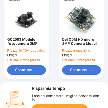
GC2083 Modulo
Del ODM HD micro
fotocamera 2MP
2MP Camera Module
MIPI
With BRIGATES
Prezzo:
10-100/negotiable
Prezzo:
negoziabile
BG0806 sensore di
MOQ:
3
MOQ:
3
stereotipia
Ottieni l'ultimo prezzo
Ottieni l'ultimo prezzo
Contattaci
Contattaci
Risparmia tempo
Lasciaci contattare i migliori prodotti con
te.