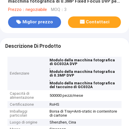
macchina fotografica di 0.3MP Fixed Focus DVP per
il taccuino
Prezzo：negoziabile
MOQ：3
Miglior prezzo
Contattaci
Descrizione Di Prodotto
Modulo della macchina fotografica
di GC032A DVP
,
Modulo della macchina fotografica
Evidenziare
di 0.3MP DVP
,
Modulo della macchina fotografica
del taccuino di GC032A
Capacità di
500000 pezzi/mese
alimentazione
Certificazione
RoHS
Imballaggi
Borsa di Tray+Anti-static in contenitore
particolari
di cartone
Luogo di origine
Shenzhen, Cina