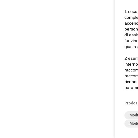
1 secon
comple
accende
persona
di assi
funzion
giusta 
2 esem
interno
raccoma
raccoma
riconos
paramet
Prodot
Modu
Modu