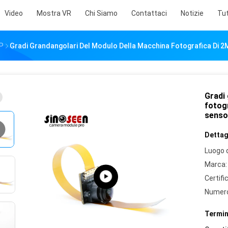
Video
Mostra VR
Chi Siamo
Contattaci
Notizie
Tut
VP
Gradi Grandangolari Del Modulo Della Macchina Fotografica Di 
Gradi
fotog
senso
Dettagl
Luogo d
Marca:
Certifi
Numero
Termin