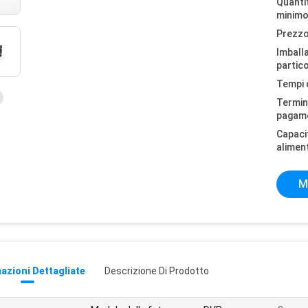
Quantit
minimo
Prezzo
Imball
partico
Tempi 
Termini
pagam
Capaci
alimen
M
azioni Dettagliate
Descrizione Di Prodotto