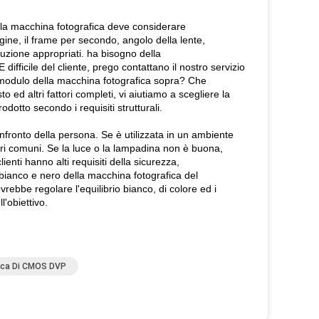
della macchina fotografica deve considerare
ine, il frame per secondo, angolo della lente,
oluzione appropriati. ha bisogno della
fficile del cliente, prego contattano il nostro servizio
 il modulo della macchina fotografica sopra? Che
o ed altri fattori completi, vi aiutiamo a scegliere la
dotto secondo i requisiti strutturali.
fronto della persona. Se è utilizzata in un ambiente
sori comuni. Se la luce o la lampadina non è buona,
enti hanno alti requisiti della sicurezza,
 bianco e nero della macchina fotografica del
vrebbe regolare l'equilibrio bianco, di colore ed i
'obiettivo.
fica Di CMOS DVP