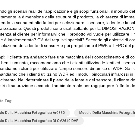
do gli scenari reali dell'applicazione e gli scopi funzionali, il modulo 
tamente la dimensione della struttura di prodotto, la chiarezza di immag
ndo la scena ed altri fattori per selezionare il sensore, la lente e la s
lizzazione. Questi prodotti sono usati soltanto per la DIMOSTRAZIONE di
stenza al cliente per informarvi che il prodotto voi vuole per utilizzare
e è implementata? C'è dei requisiti speciali? Secondo gli obiettivi di cost
soluzione della lente di sensor+ e poi progettiamo il PWB o il FPC del pro
pi: il cliente sta andando fare una macchina del riconoscimento e di con
 ben illuminato, raccomandiamo che i clienti utilizzino le lenti ed i sen
ndiamo i clienti per utilizzare l'ampio sensore dinamico di WDR. Se i cli
ndiamo che i clienti utilizzino WDR ed i moduli binoculari infrarossi in
cimento. Nel determinare il piano della lente e del sensore, il cliente do
ri di saturazione secondo l'ambiente reale per raggiungere l'effetto dell
to Tag:
lo Della Macchina Fotografica Ar0330
Modulo Della Macchina Fotogra
lo Della Macchina Fotografica Di OV2640 DVP