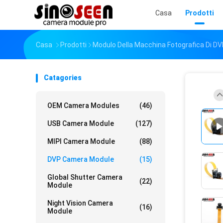
Casa
Prodotti
Casa
Prodotti
Modulo Della Macchina Fotografica Di D
Catagories
OEM Camera Modules
(46)
USB Camera Module
(127)
MIPI Camera Module
(88)
DVP Camera Module
(15)
Global Shutter Camera
(22)
Module
Night Vision Camera
(16)
Module