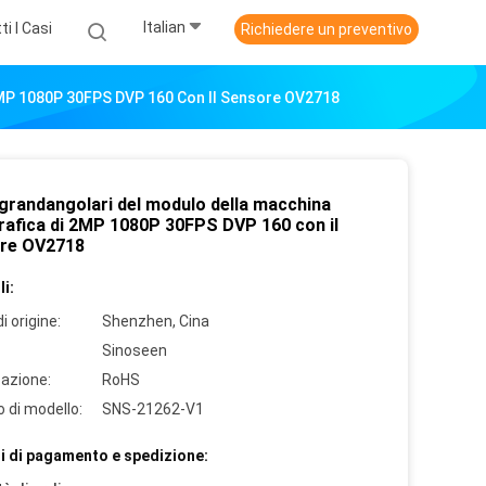
Italian
ti I Casi
Richiedere un preventivo
2MP 1080P 30FPS DVP 160 Con Il Sensore OV2718
 grandangolari del modulo della macchina
rafica di 2MP 1080P 30FPS DVP 160 con il
re OV2718
i:
i origine:
Shenzhen, Cina
Sinoseen
cazione:
RoHS
 di modello:
SNS-21262-V1
i di pagamento e spedizione: