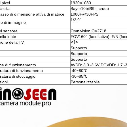
i pixel
1920×1080
uscita
Bayer10bit/8bit crudo
tasso di dimensione attiva di matrice
1080P@30FPS
1/2.9"
e di immagine
el sensore
Omnivision OV2718
ella lente
FOV160° (facoltativo), F/N (facol
<1>
sione della TV
Supporto
Supporto
Supporto
ne di funzionamento
AVDD: 3.0~3.6V DOVDD: 1.7~3
atura di funzionamento
-40~80℃
atura di stoccaggio
-30~85℃
ioni
Personalizzabile