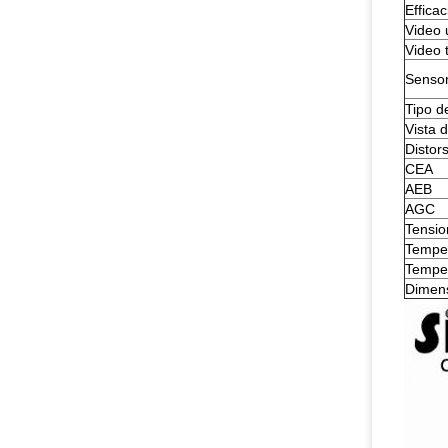
Efficac
Video 
Video 
Sensor
Tipo d
Vista d
Distor
CEA
AEB
AGC
Tensio
Temper
Temper
Dimens