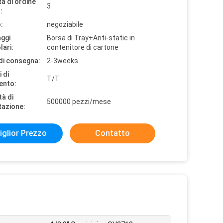
à di ordine
3
:
:
negoziabile
aggi
Borsa di Tray+Anti-static in
lari:
contenitore di cartone
di consegna:
2-3weeks
 di
T/T
ento:
tà di
500000 pezzi/mese
tazione:
iglior Prezzo
Contatto