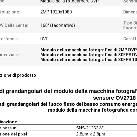
po:
Modulo della fotocamera DVP
Sensor
soluzione:
2MP 1920x1080
Dimens
Tipo D
V Della Lente:
160° (facoltativo)
Fuoco
terfaccia:
DVP
Caratt
Modulo della macchina fotografica di 2MP DVP
idenziare:
Modulo della macchina fotografica di 30FPS D
Modulo della macchina fotografica di 30FPS 1
zione di prodotto
di grandangolari del modulo della macchina fotogra
sensore OV2718
adi grandangolari del fuoco fisso del basso consumo ener
modulo della macchina fotografica co
icazione
o nessun
SNS-21262-V1
ione del pixel
2.8μm x 2.8μm