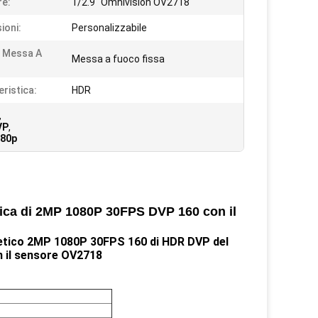
e:
1/2.9" Omnivision OV2718
ioni:
Personalizzabile
i Messa A
Messa a fuoco fissa
:
eristica:
HDR
,
VP
,
080p
fica di 2MP 1080P 30FPS DVP 160 con il
getico 2MP 1080P 30FPS 160 di HDR DVP del
n il sensore OV2718