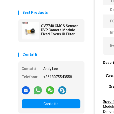
Ti
Ri
Best Products
FO
OV7740 CMOS Sensor
DVP Camera Module
In
Fixed Focus IR Filter
0.3MP
Ev
Contatti
Descri
Contatti:
Andy Lee
Gra
Telefono:
+8618075543558
Gr
Specif
Contatto
Modul
Dimens