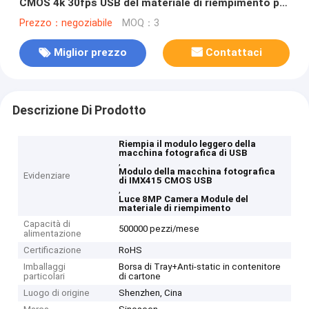
CMOS 4k 30fps USB del materiale di riempimento per
Live Conference
Prezzo：negoziabile
MOQ：3
Miglior prezzo
Contattaci
Descrizione Di Prodotto
Riempia il modulo leggero della
macchina fotografica di USB
,
Modulo della macchina fotografica
Evidenziare
di IMX415 CMOS USB
,
Luce 8MP Camera Module del
materiale di riempimento
Capacità di
500000 pezzi/mese
alimentazione
Certificazione
RoHS
Imballaggi
Borsa di Tray+Anti-static in contenitore
particolari
di cartone
Luogo di origine
Shenzhen, Cina