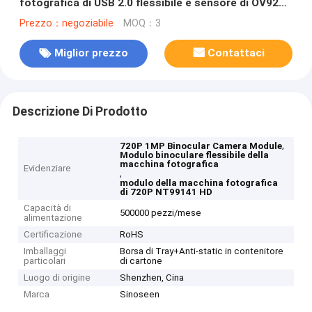
fotografica di USB 2.0 flessibile e sensore di OV9281
Cmos
Prezzo：negoziabile
MOQ：3
Miglior prezzo
Contattaci
Descrizione Di Prodotto
,
720P 1MP Binocular Camera Module
Modulo binoculare flessibile della
macchina fotografica
Evidenziare
,
modulo della macchina fotografica
di 720P NT99141 HD
Capacità di
500000 pezzi/mese
alimentazione
Certificazione
RoHS
Imballaggi
Borsa di Tray+Anti-static in contenitore
particolari
di cartone
Luogo di origine
Shenzhen, Cina
Marca
Sinoseen