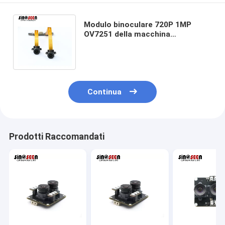
Modulo binoculare 720P 1MP
OV7251 della macchina
fotografica di USB 2.0 flessibile e
sensore di OV9281 Cmos
Continua
Prodotti Raccomandati