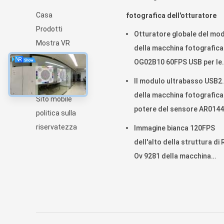
Casa
fotografica dell'otturatore
Prodotti
Otturatore globale del mo
Mostra VR
della macchina fotografica
Chi siamo
OG02B10 60FPS USB per le
notizie
applicazioni industriali di
Il modulo ultrabasso USB2
Mappa del sito
visione artificiale
della macchina fotografica
Sito mobile
potere del sensore AR0144
politica sulla
collega la lente M12
riservatezza
Immagine bianca 120FPS
dell'alto della struttura di
Ov 9281 della macchina
fotografica nero del modu