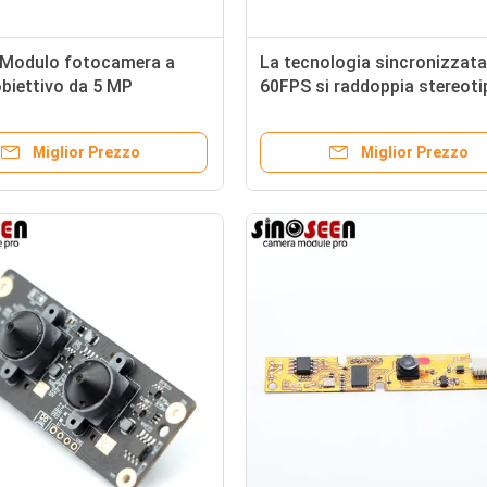
Modulo fotocamera a
La tecnologia sincronizzata
biettivo da 5 MP
60FPS si raddoppia stereotip
s Interfaccia MIPI
modulo 2.5MP 3D della mac
zione fotocamera mobile
fotografica della lente
Miglior Prezzo
Miglior Prezzo