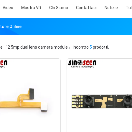
Video
Mostra VR
Chi Siamo
Contattaci
Notizie
Tut
tore Online
ve
「2 5mp dual lens camera module」
incontro
5
prodotti.