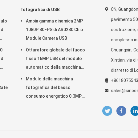
CN, Guangdon
fotografica di USB
pavimento 501
dulo
Ampia gamma dinamica 2MP
 di
1080P 30FPS di AR0230 Chip
costruzione, n
Module Camera USB
complesso ind
.0
Otturatore globale del fuoco
Chuangxin, C
 di
fisso 16MP USB del modulo
Xintian, via d
automatico della macchina
distretto di 
fotografica per
Modulo della macchina
+861807554
riconoscimento di fronte
 Rate
fotografica del basso
sales@sinos
consumo energetico 0.3MP
lo
USB con il sensore di
GalaxyCore GC0308