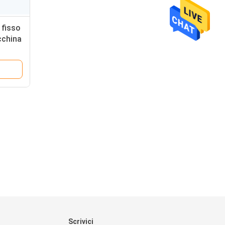
 fisso
cchina
 HDR
Scrivici