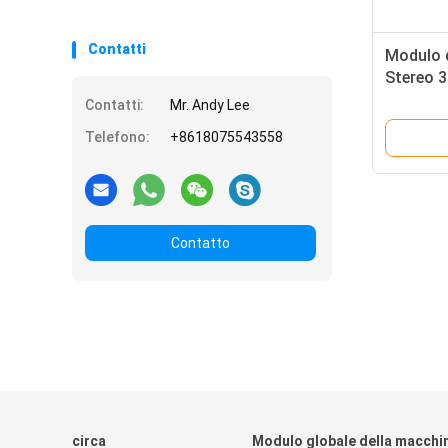
Contatti
Modulo 
Stereo 3
fotograf
Contatti:
Mr. Andy Lee
OV5640
Telefono:
+8618075543558
Contatto
circa
Modulo globale della macchi