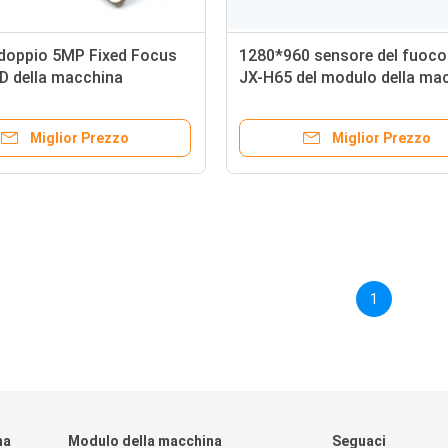
doppio 5MP Fixed Focus
1280*960 sensore del fuoco
D della macchina
JX-H65 del modulo della ma
ica del Usb della lente
fotografica dei pixel 60FPS
HD USB
Miglior Prezzo
Miglior Prezzo
1
na
Modulo della macchina
Seguaci