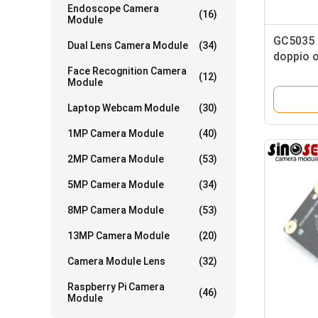
Endoscope Camera
(16)
Module
GC5035 
Dual Lens Camera Module
(34)
doppio o
Face Recognition Camera
Autofocu
(12)
Module
Applica
Laptop Webcam Module
(30)
1MP Camera Module
(40)
2MP Camera Module
(53)
5MP Camera Module
(34)
8MP Camera Module
(53)
13MP Camera Module
(20)
Camera Module Lens
(32)
Raspberry Pi Camera
(46)
Module