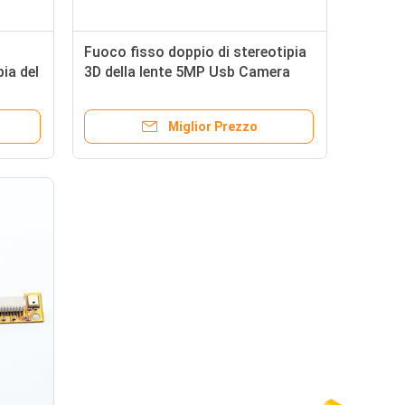
Fuoco fisso doppio di stereotipia
ia del
3D della lente 5MP Usb Camera
china
Module con il sensore di
Omnivision OV5640
Miglior Prezzo