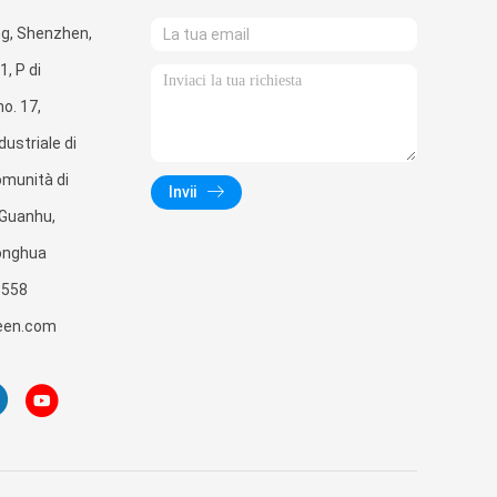
g, Shenzhen,
, P di
o. 17,
ustriale di
omunità di
Invii
i Guanhu,
Longhua
3558
een.com