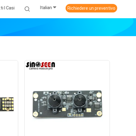
Italian
ti I Casi
Richiedere un preventivo