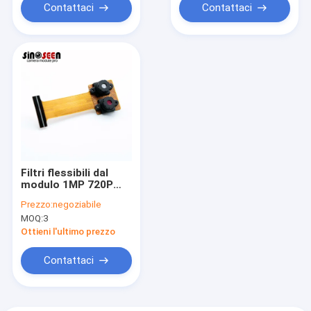
lente
Contattaci
Contattaci
Filtri flessibili dal
modulo 1MP 720P
650nm 850nm di MIPI
Prezzo:
negoziabile
CSI2 FPC Dual
MOQ:
3
Camera
Ottieni l'ultimo prezzo
Contattaci