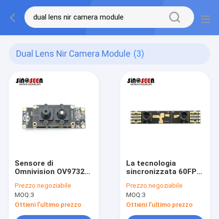
Dual Lens Nir Camera Module
(3)
Sensore di
La tecnologia
Omnivision OV9732
sincronizzata 60FPS
del modulo della
si raddoppia
Prezzo:
negoziabile
Prezzo:
negoziabile
telecamera CCD di
stereotipia del
MOQ:
3
MOQ:
3
1MP Dual Lens
modulo 2.5MP 3D
Stereo 3D
della macchina
Ottieni l'ultimo prezzo
Ottieni l'ultimo prezzo
fotografica della