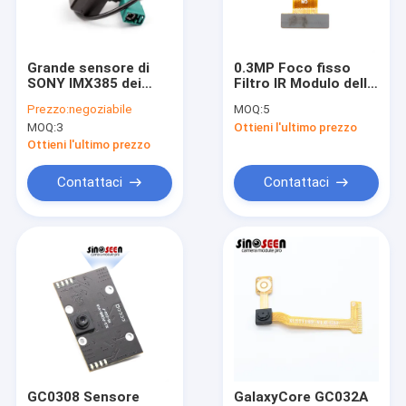
Mostra VR
Chi siamo
Grande sensore di
0.3MP Foco fisso
SONY IMX385 dei
Filtro IR Modulo della
Fatory Tour
pixel del modulo
fotocamera DVP Con
Prezzo:
negoziabile
MOQ:
5
1920x1080 della
Sensore CMOS
MOQ:
3
Ottieni l'ultimo prezzo
macchina
Omnivision OV7740
Controllo di qualità
fotografica del CCTV
Ottieni l'ultimo prezzo
di dimensione 2MP
Contattaci
Contattaci
Contattaci
notizie
Tutti i casi
Richiedere un preventivo
Moduli della macchina fotografica dell'OEM
GC0308 Sensore
GalaxyCore GC032A