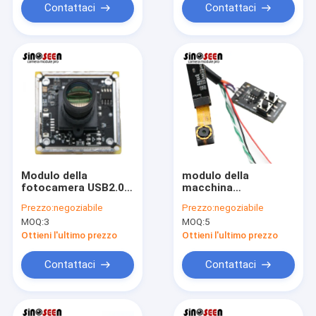
Contattaci
Contattaci
Modulo della
modulo della
fotocamera USB2.0
macchina
IMX291 60fps
fotografica del Usb
Prezzo:
negoziabile
Prezzo:
negoziabile
8mp con la luce del
MOQ:
3
MOQ:
5
materiale di
riempimento del LED
Ottieni l'ultimo prezzo
Ottieni l'ultimo prezzo
Contattaci
Contattaci