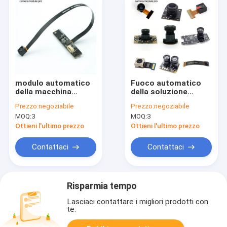
modulo automatico
Fuoco automatico
della macchina
della soluzione
fotografica del Usb
personalizzabile di
Prezzo:
negoziabile
Prezzo:
negoziabile
del fuoco 4k del
visione dei moduli
MOQ:
3
MOQ:
3
modulo 8mp Sony
della macchina
imx179 della
fotografica dell'OEM
Ottieni l'ultimo prezzo
Ottieni l'ultimo prezzo
macchina
di USB MIPI DVP
fotografica dell'OEM
Contattaci
Contattaci
Risparmia tempo
Lasciaci contattare i migliori prodotti con
te.