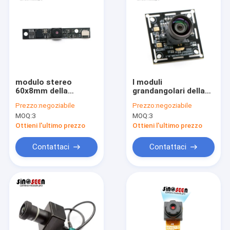
modulo stereo
I moduli
60x8mm della
grandangolari della
macchina
macchina
Prezzo:
negoziabile
Prezzo:
negoziabile
fotografica di 720P
fotografica dell'OEM
MOQ:
3
MOQ:
3
1080P con il sensore
2MP hanno riparato
di Himax HM2056
la lente 30FPS HDR
Ottieni l'ultimo prezzo
Ottieni l'ultimo prezzo
del fuoco con
OV2735
Contattaci
Contattaci
Casa
Prodotti
Video