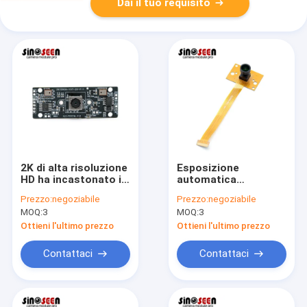
Dai il tuo requisito
2K di alta risoluzione
Esposizione
HD ha incastonato il
automatica
modulo 5MP With
completa degli alti di
Prezzo:
negoziabile
Prezzo:
negoziabile
della macchina
sensibilità dell'OEM
MOQ:
3
MOQ:
3
fotografica 2
moduli HD 1080P HDR
microfoni
della macchina
Ottieni l'ultimo prezzo
Ottieni l'ultimo prezzo
fotografica
Contattaci
Contattaci