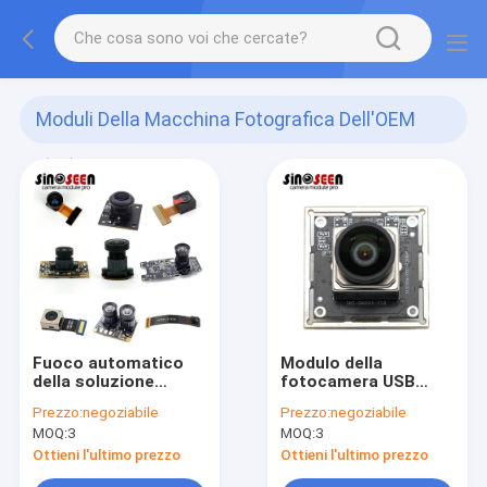
Moduli Della Macchina Fotografica Dell'OEM
(53)
Fuoco automatico
Modulo della
della soluzione
fotocamera USB
personalizzabile di
1080P AR0234
Prezzo:
negoziabile
Prezzo:
negoziabile
visione dei moduli
MOQ:
3
MOQ:
3
della macchina
fotografica dell'OEM
Ottieni l'ultimo prezzo
Ottieni l'ultimo prezzo
di USB MIPI DVP