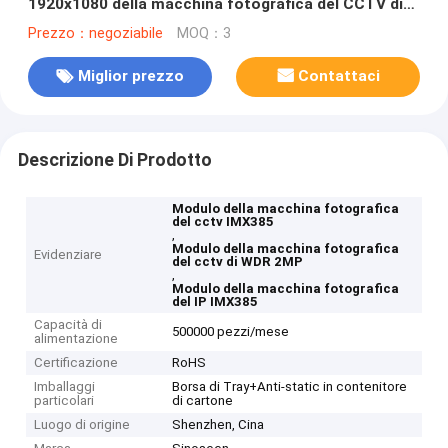
1920x1080 della macchina fotografica del CCTV di
dimensione 2MP
Prezzo：negoziabile
MOQ：3
Miglior prezzo
Contattaci
Descrizione Di Prodotto
Modulo della macchina fotografica
del cctv IMX385
,
Modulo della macchina fotografica
Evidenziare
del cctv di WDR 2MP
,
Modulo della macchina fotografica
del IP IMX385
Capacità di
500000 pezzi/mese
alimentazione
Certificazione
RoHS
Imballaggi
Borsa di Tray+Anti-static in contenitore
particolari
di cartone
Luogo di origine
Shenzhen, Cina