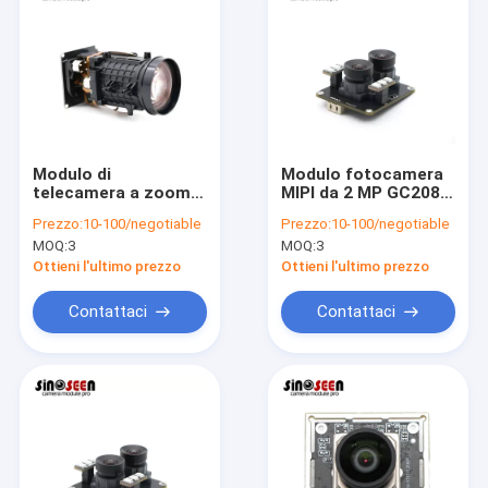
Modulo di
Modulo fotocamera
telecamera a zoom
MIPI da 2 MP GC2083
ottico da 8MP con
con basso consumo
Prezzo:
10-100/negotiable
Prezzo:
10-100/negotiable
zoom 3x/5x e
energetico, alto
MOQ:
3
MOQ:
3
sensore CMOS Sony
raggio dinamico ed
IMX415 per
efficienza dei pixel
Ottieni l'ultimo prezzo
Ottieni l'ultimo prezzo
connettività USB 2.0
compatta per
UVC
sistemi embedded
Contattaci
Contattaci
Casa
Prodotti
Video