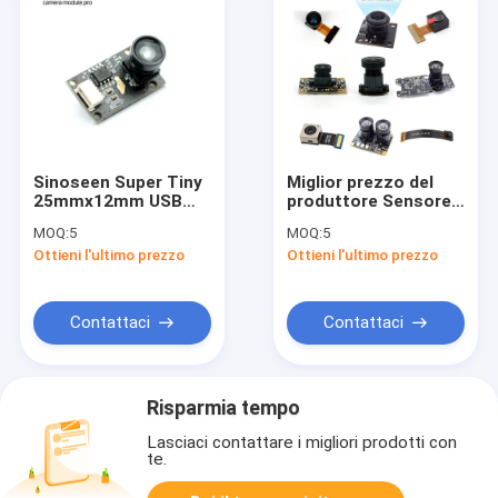
Sinoseen Super Tiny
Miglior prezzo del
25mmx12mm USB
produttore Sensore
Camera Module
personalizzabile
MOQ:
5
MOQ:
5
Immagine in bianco e
OV7725 640x480
Ottieni l'ultimo prezzo
Ottieni l'ultimo prezzo
nero 120FPS High
Risoluzione 1,4m
Frame Rate 0.3MP
Pixel 120 FOV Vision
Uso a porta /
Solution Modulo
all'aperto
della fotocamera
Contattaci
Contattaci
USB
Risparmia tempo
Lasciaci contattare i migliori prodotti con
te.