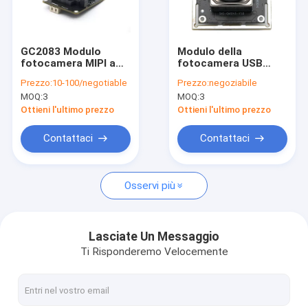
Mostra VR
Chi siamo
GC2083 Modulo
Modulo della
fotocamera MIPI a
fotocamera USB
Fatory Tour
risoluzione di 2 MP
1080P AR0234
Prezzo:
10-100/negotiable
Prezzo:
negoziabile
con basso consumo
MOQ:
3
MOQ:
3
di energia per
Controllo di qualità
applicazioni
Ottieni l'ultimo prezzo
Ottieni l'ultimo prezzo
incorporate
Contattaci
Contattaci
Contattaci
notizie
Osservi più
Tutti i casi
Richiedere un preventivo
Lasciate Un Messaggio
Ti Risponderemo Velocemente
Moduli della macchina fotografica dell'OEM