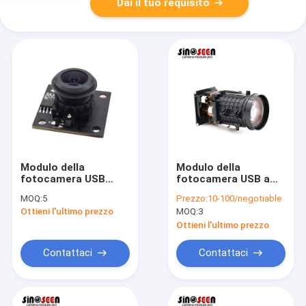
Dai il tuo requisito
Modulo della
Modulo della
fotocamera USB
fotocamera USB a
Auto Focus HD con
zoom ottico Sony
MOQ:
5
Prezzo:
10-100/negotiable
angolo largo di 150
IMX415 da 8MP con
Ottieni l'ultimo prezzo
MOQ:
3
gradi COMS
risoluzione 4K
Categoria di
Ottieni l'ultimo prezzo
prodotto Moduli della
fotocamera
Contattaci
Contattaci