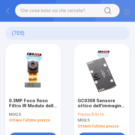
(705)
0.3MP Foco fisso
GC0308 Sensore
Filtro IR Modulo della
ottico dell'immagine
fotocamera DVP Con
Modulo della
MOQ:
5
Prezzo:
$10-15
Sensore CMOS
fotocamera 300000
Ottieni l'ultimo prezzo
MOQ:
5
Omnivision OV7740
pixel Interfaccia USB
Occhiali
Ottieni l'ultimo prezzo
grandangolari