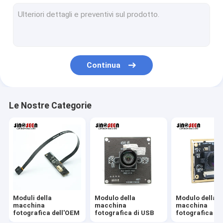
Modulo della macchina fotografica di USB
Modulo della macchina fotografica di MIPI
Modulo della macchina fotografica di DVP
Continua
Modulo globale della macchina fotografica dell'otturatore
Modulo della macchina fotografica di visione notturna
Le Nostre Categorie
Modulo della macchina fotografica dell'endoscopio
Modulo doppio della macchina fotografica della lente
Modulo della macchina fotografica di riconoscimento di fron
modulo del webcam del computer portatile
Moduli della
Modulo della
Modulo della
1MP Camera Module
macchina
macchina
macchina
fotografica dell'OEM
fotografica di USB
fotografica di