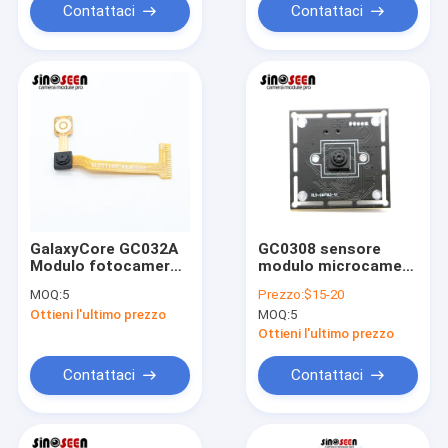
Riconoscimento
Contattaci
Contattaci
codice QR Categoria
di prodotto IC
GalaxyCore GC032A
GC0308 sensore
Modulo fotocamera
modulo microcamera
DVP a messa a fuoco
con interfaccia USB
MOQ:
5
Prezzo:
$15-20
fissa da 0,3 MP con
da 0,3 MP
Ottieni l'ultimo prezzo
MOQ:
5
sensore di immagine
CMOS Categoria di
Ottieni l'ultimo prezzo
prodotto per IC
Contattaci
Contattaci