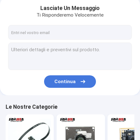
Lasciate Un Messaggio
Ti Risponderemo Velocemente
Continua
Casa
Le Nostre Categorie
Prodotti
Video