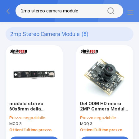
2mp Stereo Camera Module
(8)
modulo stereo
Del ODM HD micro
60x8mm della
2MP Camera Module
macchina
With BRIGATES
Prezzo:
negoziabile
Prezzo:
negoziabile
fotografica di 720P
BG0806 sensore di
MOQ:
3
MOQ:
3
1080P con il sensore
stereotipia
di Himax HM2056
Ottieni l'ultimo prezzo
Ottieni l'ultimo prezzo