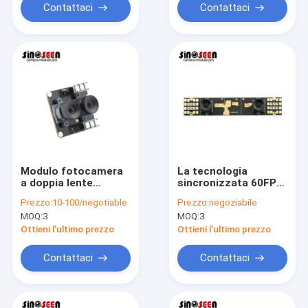
Contattaci
Contattaci
Modulo fotocamera
La tecnologia
a doppia lente
sincronizzata 60FPS
GC2083 2MP USB
si raddoppia
Prezzo:
10-100/negotiable
Prezzo:
negoziabile
stereotipia del
MOQ:
3
MOQ:
3
modulo 2.5MP 3D
della macchina
Ottieni l'ultimo prezzo
Ottieni l'ultimo prezzo
fotografica della
lente
Contattaci
Contattaci