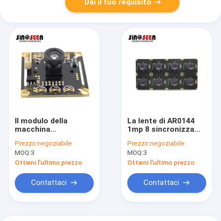
Dai il tuo requisito
Il modulo della
La lente di AR0144
macchina
1mp 8 sincronizza
fotografica di
l'otturatore globale
Prezzo:
negoziabile
Prezzo:
negoziabile
OV9281 1MP USB ha
di visione artificiale
MOQ:
3
MOQ:
3
riparato
del modulo della
l'identificazione
macchina
Ottieni l'ultimo prezzo
Ottieni l'ultimo prezzo
veloce
fotografica del Usb
dell'otturatore
Contattaci
Contattaci
globale del fuoco