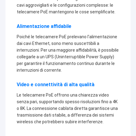
cavi aggrovigliati e le configurazioni complesse: le
telecamere PoE mantengono le cose semplificate.
Alimentazione affidabile
Poiché le telecamere PoE prelevano l'alimentazione
dai cavi Ethernet, sono meno suscettibili a
interruzioni. Per una maggiore affidabilità, è possibile
collegarle a un UPS (Uninterruptible Power Supply)
per garantire il funzionamento continuo durante le
interruzioni di corrente.
Video e connettività di alta qualità
Le telecamere PoE offrono una chiarezza video
Casa
senza pari, supportando spesso risoluzioni fino a 4K
o 8K. La connessione cablata diretta garantisce una
La tecnologia il Co., srl di Shenzhen Sinoseen è stata stabilita nel
marzo 2009. Per le decadi eccessive, Sinoseen è stato dedicato
Prodotti
trasmissione dati stabile, a differenza dei sistemi
a fornire ai clienti le varie soluzioni su misura OEM/ODM di
wireless che potrebbero subire interferenze.
elaborazione di immagini di CMOS da progettazione e dallo
Video
sviluppo, fabbricazione, alla un-fermata post-vendita service.we
sono sicuri offrire i clienti con la maggior parte del prezzo