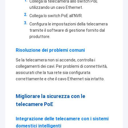
Collega la telecamera allo switch PoE
2MP Camera Module
utilizzando un cavo Ethernet.
5MP Camera Module
Collega lo switch PoE all'NVR.
Configura le impostazioni della telecamera
8MP Camera Module
tramite il software di gestione fornito dal
produttore.
13MP Camera Module
Risoluzione dei problemi comuni
Modulo della fotocamera Lenti
Se la telecamera non si accende, controlla i
Modulo della macchina fotografica del lampone pi
collegamenti dei cavi. Per problemi di connettività,
assicurati che la tua rete sia configurata
correttamente e che il cavo Ethernet sia intatto.
Migliorare la sicurezza con le
telecamere PoE
Integrazione delle telecamere con i sistemi
domestici intelligenti