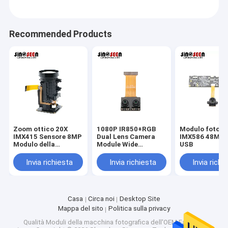
Recommended Products
Zoom ottico 20X
1080P IR850+RGB
Modulo fotoc
IMX415 Sensore 8MP
Dual Lens Camera
IMX586 48MP
Modulo della
Module Wide
USB
fotocamera 60
Dynamic 60 Frames
fotogrammi
Interfaccia MIPI
Invia richiesta
Invia richiesta
Invia richi
Interfaccia MIPI
Casa
Circa noi
Desktop Site
Mappa del sito
Politica sulla privacy
Qualità
Moduli della macchina fotografica dell'OEM
Fabbrica