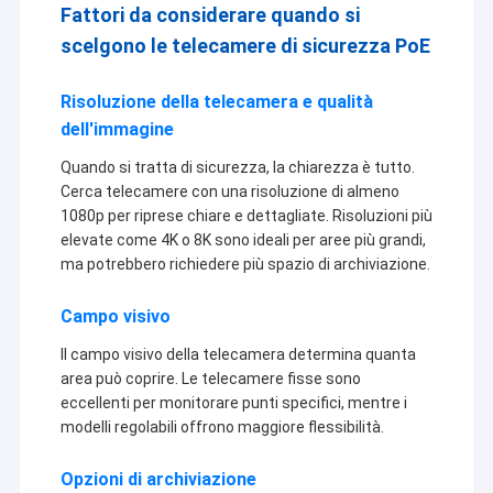
Fattori da considerare quando si
competitivo e la migliore qualità.
Mostra VR
scelgono le telecamere di sicurezza PoE
Attualmente, i nostri prodotti comprendono nel modulo del
Chi siamo
modulo della macchina fotografica di USB, della macchina
fotografica di MIPI, modulo nella macchina fotografica di DVP,
Risoluzione della telecamera e qualità
Fatory Tour
modulo della macchina fotografica del telefono cellulare, modulo
dell'immagine
della macchina fotografica del taccuino, videocamera di
sicurezza, macchina fotografica dell'automobile e prodotti astuti
Controllo di qualità
Quando si tratta di sicurezza, la chiarezza è tutto.
della macchina fotografica della cote in molte aree differenti
Cerca telecamere con una risoluzione di almeno
come VR, l'AR, 3D, AI, il dispositivo portabile, la cuffia avricolare,
Contattaci
1080p per riprese chiare e dettagliate. Risoluzioni più
la robotica
di vetro, IoT, l'industriale, agrotechny medici, la
biometria, la rappresentazione, visione artificiale, dispositivo
elevate come 4K o 8K sono ideali per aree più grandi,
ottico del computer, sicurezza, ecc. Tutto il relativo al prodotto
notizie
ma potrebbero richiedere più spazio di archiviazione.
con il modulo della macchina fotografica,
possiamo trovare la
migliore soluzione per voi.
Tutti i casi
Campo visivo
Il campo visivo della telecamera determina quanta
Richiedere un preventivo
area può coprire. Le telecamere fisse sono
eccellenti per monitorare punti specifici, mentre i
modelli regolabili offrono maggiore flessibilità.
Moduli della macchina fotografica dell'OEM
Opzioni di archiviazione