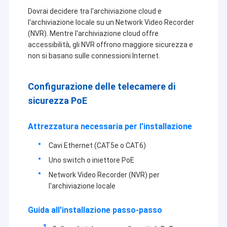
Modulo della macchina fotografica di USB
Dovrai decidere tra l'archiviazione cloud e
l'archiviazione locale su un Network Video Recorder
Modulo della macchina fotografica di MIPI
(NVR). Mentre l'archiviazione cloud offre
accessibilità, gli NVR offrono maggiore sicurezza e
Modulo della macchina fotografica di DVP
non si basano sulle connessioni Internet.
Modulo globale della macchina fotografica dell'otturatore
Configurazione delle telecamere di
Modulo della macchina fotografica di visione notturna
sicurezza PoE
Modulo della macchina fotografica dell'endoscopio
Attrezzatura necessaria per l'installazione
Modulo doppio della macchina fotografica della lente
Cavi Ethernet (CAT5e o CAT6)
Uno switch o iniettore PoE
Modulo della macchina fotografica di riconoscimento di fron
Network Video Recorder (NVR) per
modulo del webcam del computer portatile
l'archiviazione locale
1MP Camera Module
Guida all'installazione passo-passo