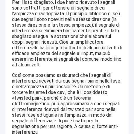
Per il lato sbagliato, i due hanno ricevuto i segnali
sono sottratti per ottenere un segnale di cui
l'ampiezza è raddoppiata. Il principio diblocco è: se i
due segnali sono ricevuti nella stessa direzione (la
stessa direzione e la stessa ampiezza), il segnale di
interferenza si eliminerà basicamente perché il lato
sbagliato esegue la sottrazione che elabora sui
doppii segnali ricevuti. Cioè un amplificatore
differenziale ha bisogno soltanto di alcuni millivolt di
efficace ampiezza del segnale all'input, ma può
essere indifferente ai segnali del comune-modo fino
ad alcuni volt.
Così come possiamo assicurarci che i segnali di
interferenza ricevuti dai due segnali siano nella fase
e nell'ampiezza il più possibile? Un metodo è di
torcere insieme i due cavi, che è il cosiddetto
«twisted pair», perché c'è un teorema
elettromagnetico: può approssimarsi a che i segnali
di interferenza ricevuti dal twisted pair sono nella
stessi fase ed uguale nell'ampiezza, in modo dal
segnale differenziale di più è usato per la
segnalazione per una ragione. A causa di forte anti-
interferenza.