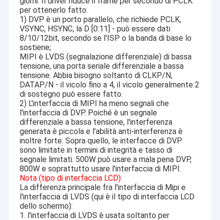
giorni. Il driver riduce il frame per secondo di PCLK
Modulo della macchina fotografica di USB
per ottenerlo fatto.
1) DVP è un porto parallelo, che richiede PCLK,
Modulo della macchina fotografica di MIPI
VSYNC, HSYNC, la D [0:11] - può essere dati
8/10/12bit, secondo se l'ISP o la banda di base lo
sostiene;
Modulo della macchina fotografica di DVP
MIPI è LVDS (segnalazione differenziale) di bassa
tensione, una porta seriale differenziale a bassa
Modulo globale della macchina fotografica dell'otturatore
tensione. Abbia bisogno soltanto di CLKP/N,
DATAP/N - il vicolo fino a 4, il vicolo generalmente 2
Modulo della macchina fotografica di visione notturna
di sostegno può essere fatto.
2) L'interfaccia di MIPI ha meno segnali che
l'interfaccia di DVP. Poiché è un segnale
Modulo della macchina fotografica dell'endoscopio
differenziale a bassa tensione, l'interferenza
generata è piccola e l'abilità anti-interferenza è
Modulo doppio della macchina fotografica della lente
inoltre forte. Sopra quello, le interfacce di DVP
sono limitate in termini di integrità e tasso di
Modulo della macchina fotografica di riconoscimento di fron
segnale limitati. 500W può usare a mala pena DVP,
800W e soprattutto usare l'interfaccia di MIPI.
Nota (tipo di interfaccia LCD):
modulo del webcam del computer portatile
La differenza principale fra l'interfaccia di Mipi e
l'interfaccia di LVDS (qui è il tipo di interfaccia LCD
1MP Camera Module
dello schermo):
1. l'interfaccia di LVDS è usata soltanto per