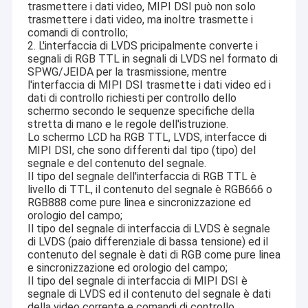
2MP Camera Module
trasmettere i dati video, MIPI DSI può non solo
trasmettere i dati video, ma inoltre trasmette i
comandi di controllo;
5MP Camera Module
2. L'interfaccia di LVDS pricipalmente converte i
segnali di RGB TTL in segnali di LVDS nel formato di
8MP Camera Module
SPWG/JEIDA per la trasmissione, mentre
l'interfaccia di MIPI DSI trasmette i dati video ed i
13MP Camera Module
dati di controllo richiesti per controllo dello
schermo secondo le sequenze specifiche della
stretta di mano e le regole dell'istruzione.
Modulo della fotocamera Lenti
Lo schermo LCD ha RGB TTL, LVDS, interfacce di
MIPI DSI, che sono differenti dal tipo (tipo) del
Modulo della macchina fotografica del lampone pi
segnale e del contenuto del segnale.
Il tipo del segnale dell'interfaccia di RGB TTL è
livello di TTL, il contenuto del segnale è RGB666 o
RGB888 come pure linea e sincronizzazione ed
orologio del campo;
Il tipo del segnale di interfaccia di LVDS è segnale
di LVDS (paio differenziale di bassa tensione) ed il
contenuto del segnale è dati di RGB come pure linea
e sincronizzazione ed orologio del campo;
Il tipo del segnale di interfaccia di MIPI DSI è
segnale di LVDS ed il contenuto del segnale è dati
della video corrente e comandi di controllo.