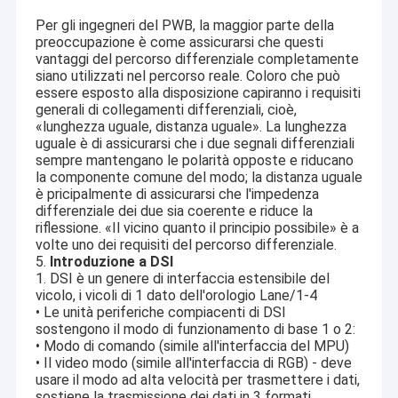
Per gli ingegneri del PWB, la maggior parte della
preoccupazione è come assicurarsi che questi
vantaggi del percorso differenziale completamente
siano utilizzati nel percorso reale. Coloro che può
essere esposto alla disposizione capiranno i requisiti
generali di collegamenti differenziali, cioè,
«lunghezza uguale, distanza uguale». La lunghezza
uguale è di assicurarsi che i due segnali differenziali
sempre mantengano le polarità opposte e riducano
la componente comune del modo; la distanza uguale
è pricipalmente di assicurarsi che l'impedenza
differenziale dei due sia coerente e riduce la
riflessione. «Il vicino quanto il principio possibile» è a
volte uno dei requisiti del percorso differenziale.
5.
Introduzione a DSI
1. DSI è un genere di interfaccia estensibile del
vicolo, i vicoli di 1 dato dell'orologio Lane/1-4
• Le unità periferiche compiacenti di DSI
sostengono il modo di funzionamento di base 1 o 2:
• Modo di comando (simile all'interfaccia del MPU)
• Il video modo (simile all'interfaccia di RGB) - deve
usare il modo ad alta velocità per trasmettere i dati,
sostiene la trasmissione dei dati in 3 formati