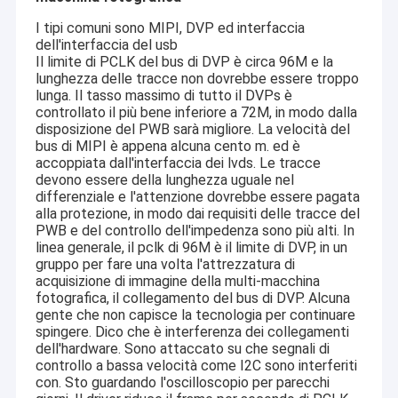
competitivo e la migliore qualità.
Mostra VR
I tipi comuni sono MIPI, DVP ed interfaccia
dell'interfaccia del usb
Attualmente, i nostri prodotti comprendono nel modulo del
Chi siamo
Il limite di PCLK del bus di DVP è circa 96M e la
modulo della macchina fotografica di USB, della macchina
lunghezza delle tracce non dovrebbe essere troppo
fotografica di MIPI, modulo nella macchina fotografica di DVP,
lunga. Il tasso massimo di tutto il DVPs è
Fatory Tour
modulo della macchina fotografica del telefono cellulare, modulo
della macchina fotografica del taccuino, videocamera di
controllato il più bene inferiore a 72M, in modo dalla
sicurezza, macchina fotografica dell'automobile e prodotti astuti
disposizione del PWB sarà migliore. La velocità del
Controllo di qualità
della macchina fotografica della cote in molte aree differenti
bus di MIPI è appena alcuna cento m. ed è
come VR, l'AR, 3D, AI, il dispositivo portabile, la cuffia avricolare,
accoppiata dall'interfaccia dei lvds. Le tracce
Contattaci
la robotica
di vetro, IoT, l'industriale, agrotechny medici, la
devono essere della lunghezza uguale nel
biometria, la rappresentazione, visione artificiale, dispositivo
differenziale e l'attenzione dovrebbe essere pagata
ottico del computer, sicurezza, ecc. Tutto il relativo al prodotto
notizie
alla protezione, in modo dai requisiti delle tracce del
con il modulo della macchina fotografica,
possiamo trovare la
PWB e del controllo dell'impedenza sono più alti. In
migliore soluzione per voi.
linea generale, il pclk di 96M è il limite di DVP, in un
Tutti i casi
gruppo per fare una volta l'attrezzatura di
acquisizione di immagine della multi-macchina
Richiedere un preventivo
fotografica, il collegamento del bus di DVP. Alcuna
gente che non capisce la tecnologia per continuare
spingere. Dico che è interferenza dei collegamenti
dell'hardware. Sono attaccato su che segnali di
controllo a bassa velocità come I2C sono interferiti
Moduli della macchina fotografica dell'OEM
con. Sto guardando l'oscilloscopio per parecchi