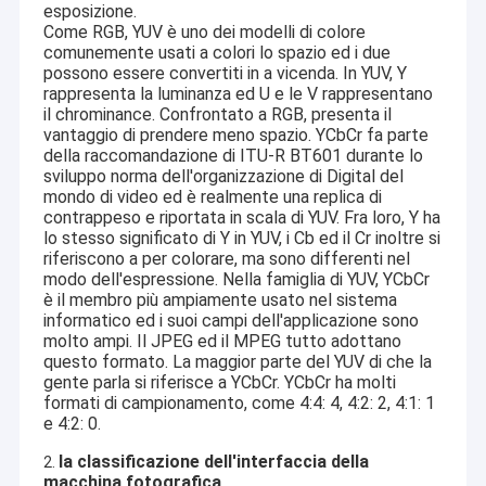
esposizione.
Come RGB, YUV è uno dei modelli di colore
comunemente usati a colori lo spazio ed i due
possono essere convertiti in a vicenda. In YUV, Y
rappresenta la luminanza ed U e le V rappresentano
il chrominance. Confrontato a RGB, presenta il
vantaggio di prendere meno spazio. YCbCr fa parte
della raccomandazione di ITU-R BT601 durante lo
sviluppo norma dell'organizzazione di Digital del
mondo di video ed è realmente una replica di
contrappeso e riportata in scala di YUV. Fra loro, Y ha
lo stesso significato di Y in YUV, i Cb ed il Cr inoltre si
riferiscono a per colorare, ma sono differenti nel
modo dell'espressione. Nella famiglia di YUV, YCbCr
è il membro più ampiamente usato nel sistema
informatico ed i suoi campi dell'applicazione sono
molto ampi. Il JPEG ed il MPEG tutto adottano
questo formato. La maggior parte del YUV di che la
Casa
gente parla si riferisce a YCbCr. YCbCr ha molti
La tecnologia il Co., srl di Shenzhen Sinoseen è stata stabilita nel
formati di campionamento, come 4:4: 4, 4:2: 2, 4:1: 1
marzo 2009. Per le decadi eccessive, Sinoseen è stato dedicato
Prodotti
e 4:2: 0.
a fornire ai clienti le varie soluzioni su misura OEM/ODM di
elaborazione di immagini di CMOS da progettazione e dallo
Video
la classificazione dell'interfaccia della
2.
sviluppo, fabbricazione, alla un-fermata post-vendita service.we
macchina fotografica
sono sicuri offrire i clienti con la maggior parte del prezzo