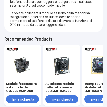
telefono cellulare per leggere e redigere i dati sul disco
esterno di U o sul disco rigido mobile.
Se volete collegare il modulo esterno della macchina
fotografica al telefono cellulare, dovete anche
permettere al telefono cellulare di avere la funzione di
OTG in moda da potere leggere i dati.
Recommended Products
Casa
Modulo fotocamera
Autofocus Modulo
1080p 120FPS
La tecnologia il Co., srl di Shenzhen Sinoseen è stata stabilita nel
a doppia lente
della fotocamera
Modulo fotoc
marzo 2009. Per le decadi eccessive, Sinoseen è stato dedicato
Prodotti
GC2083 2MP USB
USB 5MP IMX258
2MP Interfacc
a fornire ai clienti le varie soluzioni su misura OEM/ODM di
Mipi Modulo
fotocamera I
elaborazione di immagini di CMOS da progettazione e dallo
Invia richiesta
Invia richiesta
Invia richi
Video
sviluppo, fabbricazione, alla un-fermata post-vendita service.we
sono sicuri offrire i clienti con la maggior parte del prezzo