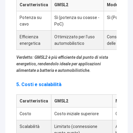
Caratteristica
GMSL2
Modulo della
Potenza su
Sì (potenza su coasse -
Sì (Power ove
cavo
PoC)
Efficienza
Ottimizzato per l'uso
Consumo di en
energetica
automobilistico
delle spese ge
Verdetto: GMSL2 è più efficiente dal punto di vista
energetico, rendendolo ideale per applicazioni
alimentate a batteria e automobilistiche.
5. Costi e scalabilità
Caratteristica
GMSL2
Modulo d
Costo
Costo iniziale superiore
Costo uni
Scalabilità
Limitato (connessione
Altamente
punto-punto)
basata s