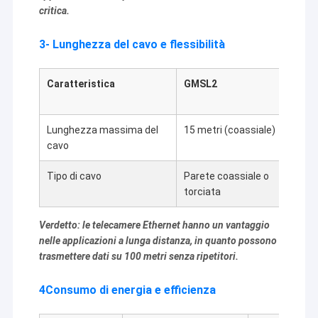
critica.
3- Lunghezza del cavo e flessibilità
Caratteristica
GMSL2
M
E
Lunghezza massima del
15 metri (coassiale)
1
cavo
Tipo di cavo
Parete coassiale o
E
torciata
Verdetto: le telecamere Ethernet hanno un vantaggio
nelle applicazioni a lunga distanza, in quanto possono
trasmettere dati su 100 metri senza ripetitori.
4Consumo di energia e efficienza