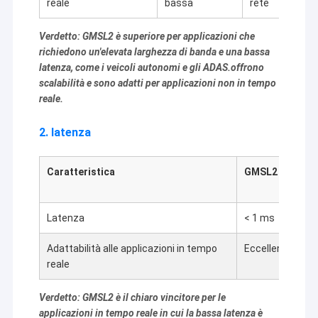
reale
bassa
rete
2MP Camera Module
5MP Camera Module
Verdetto: GMSL2 è superiore per applicazioni che
richiedono un'elevata larghezza di banda e una bassa
8MP Camera Module
latenza, come i veicoli autonomi e gli ADAS.offrono
scalabilità e sono adatti per applicazioni non in tempo
13MP Camera Module
reale.
Modulo della fotocamera Lenti
2. latenza
Modulo della macchina fotografica del lampone pi
Caratteristica
GMSL2
M
E
Latenza
< 1 ms
T
Adattabilità alle applicazioni in tempo
Eccellente.
D
reale
Verdetto: GMSL2 è il chiaro vincitore per le
applicazioni in tempo reale in cui la bassa latenza è