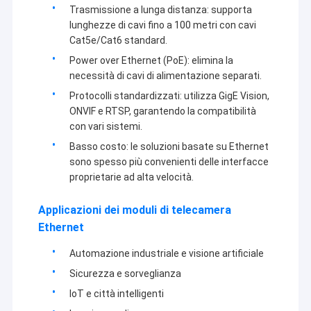
Trasmissione a lunga distanza: supporta
competitivo e la migliore qualità.
Mostra VR
lunghezze di cavi fino a 100 metri con cavi
Attualmente, i nostri prodotti comprendono nel modulo del
Cat5e/Cat6 standard.
Chi siamo
modulo della macchina fotografica di USB, della macchina
Power over Ethernet (PoE): elimina la
fotografica di MIPI, modulo nella macchina fotografica di DVP,
Fatory Tour
modulo della macchina fotografica del telefono cellulare, modulo
necessità di cavi di alimentazione separati.
della macchina fotografica del taccuino, videocamera di
Protocolli standardizzati: utilizza GigE Vision,
sicurezza, macchina fotografica dell'automobile e prodotti astuti
Controllo di qualità
ONVIF e RTSP, garantendo la compatibilità
della macchina fotografica della cote in molte aree differenti
come VR, l'AR, 3D, AI, il dispositivo portabile, la cuffia avricolare,
con vari sistemi.
Contattaci
la robotica
di vetro, IoT, l'industriale, agrotechny medici, la
Basso costo: le soluzioni basate su Ethernet
biometria, la rappresentazione, visione artificiale, dispositivo
sono spesso più convenienti delle interfacce
ottico del computer, sicurezza, ecc. Tutto il relativo al prodotto
notizie
con il modulo della macchina fotografica,
possiamo trovare la
proprietarie ad alta velocità.
migliore soluzione per voi.
Tutti i casi
Applicazioni dei moduli di telecamera
Ethernet
Richiedere un preventivo
Automazione industriale e visione artificiale
Sicurezza e sorveglianza
Moduli della macchina fotografica dell'OEM
IoT e città intelligenti