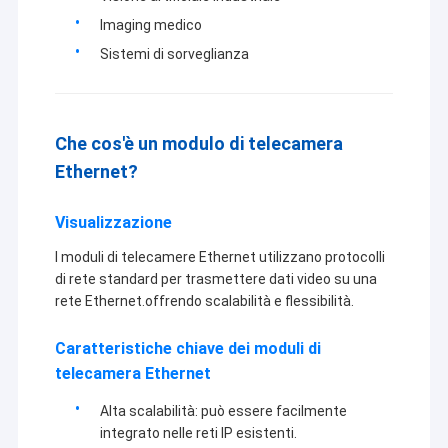
Imaging medico
Sistemi di sorveglianza
Che cos'è un modulo di telecamera
Ethernet?
Visualizzazione
I moduli di telecamere Ethernet utilizzano protocolli
di rete standard per trasmettere dati video su una
rete Ethernet.offrendo scalabilità e flessibilità.
Casa
Caratteristiche chiave dei moduli di
La tecnologia il Co., srl di Shenzhen Sinoseen è stata stabilita nel
telecamera Ethernet
marzo 2009. Per le decadi eccessive, Sinoseen è stato dedicato
Prodotti
a fornire ai clienti le varie soluzioni su misura OEM/ODM di
Alta scalabilità: può essere facilmente
elaborazione di immagini di CMOS da progettazione e dallo
Video
sviluppo, fabbricazione, alla un-fermata post-vendita service.we
integrato nelle reti IP esistenti.
sono sicuri offrire i clienti con la maggior parte del prezzo