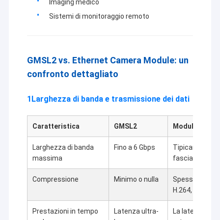
Imaging medico
Modulo della macchina fotografica di USB
Sistemi di monitoraggio remoto
Modulo della macchina fotografica di MIPI
Modulo della macchina fotografica di DVP
GMSL2 vs. Ethernet Camera Module: un
Modulo globale della macchina fotografica dell'otturatore
confronto dettagliato
Modulo della macchina fotografica di visione notturna
1Larghezza di banda e trasmissione dei dati
Modulo della macchina fotografica dell'endoscopio
Caratteristica
GMSL2
Modulo della 
Modulo doppio della macchina fotografica della lente
Larghezza di banda
Fino a 6 Gbps
Tipicamente 1 
Modulo della macchina fotografica di riconoscimento di fron
massima
fascia alta)
Compressione
Minimo o nulla
Spesso richie
modulo del webcam del computer portatile
H.264, H.265)
1MP Camera Module
Prestazioni in tempo
Latenza ultra-
La latenza è m