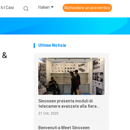
Italian
ti I Casi
Richiedere un preventivo
Ultime Notizie
 &
Sinoseen presenta moduli di
telecamere avanzate alla fiera
dell'elettronica di Hong Kong 2025
21 Oct, 2025
Benvenuti a Meet Sinoseen