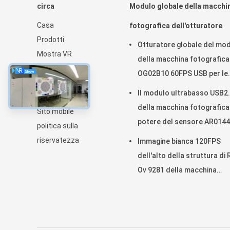
circa
Modulo globale della macchi
Casa
fotografica dell'otturatore
Prodotti
Otturatore globale del mo
Mostra VR
della macchina fotografica
Chi siamo
OG02B10 60FPS USB per le
notizie
applicazioni industriali di
Il modulo ultrabasso USB2
Mappa del sito
visione artificiale
della macchina fotografica
Sito mobile
potere del sensore AR0144
politica sulla
collega la lente M12
riservatezza
Immagine bianca 120FPS
dell'alto della struttura di
Ov 9281 della macchina
fotografica nero del modu