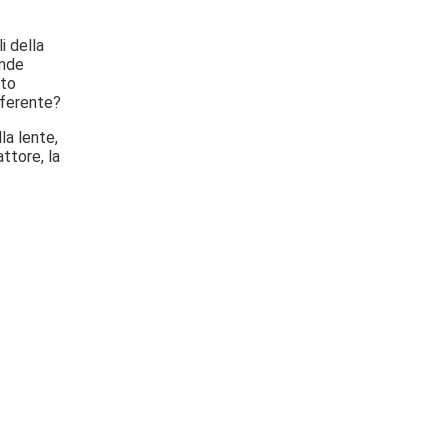
i della
ande
lto
fferente?
la lente,
ttore, la