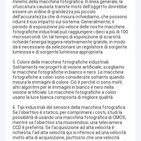
minimo della macchina fotografica. In linea generale, la
sfuocatura causata tramite moto dell'oggetto dovrebbe
essere un ordine di grandezza più piccolo
dell'accuratezza che di misura richiediamo, che possono
ridurre il suo impatto sul sistema. Generalmente, il
periodo di esposizione più veloce delle nostre macchine
fotografiche industriali può raggiungere i dieci a più di 100
microsecondi. Un tal tempo di esposizione di scarsità
richiede l'energia leggera relativamente grande, in modo
da è necessario da selezionare un regolatore di sorgente
luminosa e di sorgente luminosa appropriata.
5. Colore delle macchine fotografiche industriali
Solitamente nei progetti di visione artificiale, scegliamo
le macchine fotografiche in bianco e nero. Le macchine
fotografiche a colori sono considerate soltanto quando
misura le immagini di colore. Ciò è perché ci sono molti
altri algoritmi per le immagini in bianco e nero nella
visione artificiale. Le macchine fotografiche a colori
usano la luce bianca composita di migliore qualità.
Casa
6. Tipi industriali del sensore della macchina fotografica
Se l'obiettivo è statico, per comprimere i costi, studi la
La tecnologia il Co., srl di Shenzhen Sinoseen è stata stabilita nel
possibilità di usando una macchina fotografica di CMOS,
marzo 2009. Per le decadi eccessive, Sinoseen è stato dedicato
Prodotti
mentre se l'obiettivo sta muovendosi, una telecamera
a fornire ai clienti le varie soluzioni su misura OEM/ODM di
CCD è preferita. Se l'acquisizione ad alta velocità è
elaborazione di immagini di CMOS da progettazione e dallo
richiesta, l'ad alta velocità qui si riferisce ad una velocità
Video
sviluppo, fabbricazione, alla un-fermata post-vendita service.we
molto alta di acquisizione, piuttosto che una velocità
sono sicuri offrire i clienti con la maggior parte del prezzo