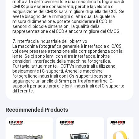
molto alta del movimento e una macchina fotografica di
competitivo e la migliore qualità.
Mostra VR
CMOS può essere considerata, perché la velocità di
acquisizione del CMOS sarà migliore di quella del CCD. Se
avete bisogno delle immagini di alta qualità, quale la
Attualmente, i nostri prodotti comprendono nel modulo del
Chi siamo
misura di dimensione, potete considerare il CCD. In
modulo della macchina fotografica di USB, della macchina
sensori di piccole dimensioni, la qualità della
fotografica di MIPI, modulo nella macchina fotografica di DVP,
rappresentazione del CCD è ancora migliore del CMOS.
Fatory Tour
modulo della macchina fotografica del telefono cellulare, modulo
della macchina fotografica del taccuino, videocamera di
7. Interfaccia industriale dell'obiettivo
sicurezza, macchina fotografica dell'automobile e prodotti astuti
La macchina fotografica generale è interfaccia di C/CS,
Controllo di qualità
della macchina fotografica della cote in molte aree differenti
voi deve prestare attenzione alla corrispondenza con la
come VR, l'AR, 3D, AI, il dispositivo portabile, la cuffia avricolare,
lente. Se ci sono lenti con altre interfacce, inoltre
Contattaci
consideri l'interfaccia della macchina fotografica.
la robotica
di vetro, IoT, l'industriale, agrotechny medici, la
Tuttavia, attualmente, i CCTVs industriali utilizzano
biometria, la rappresentazione, visione artificiale, dispositivo
basicamente i C-supporti. Anche le macchine
ottico del computer, sicurezza, ecc. Tutto il relativo al prodotto
notizie
fotografiche industriali con i Cs-supporti possono
con il modulo della macchina fotografica,
possiamo trovare la
aggiungere un anello di 5mm per trasformarli nei C-
migliore soluzione per voi.
supporti per adattarsi alle lenti industriali del C-supporto
Tutti i casi
differente.
Richiedere un preventivo
Recommended Products
Moduli della macchina fotografica dell'OEM