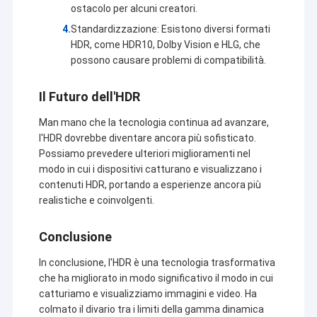
ostacolo per alcuni creatori.
competitivo e la migliore qualità.
Mostra VR
Standardizzazione: Esistono diversi formati
Attualmente, i nostri prodotti comprendono nel modulo del
Chi siamo
HDR, come HDR10, Dolby Vision e HLG, che
modulo della macchina fotografica di USB, della macchina
possono causare problemi di compatibilità.
fotografica di MIPI, modulo nella macchina fotografica di DVP,
Fatory Tour
modulo della macchina fotografica del telefono cellulare, modulo
della macchina fotografica del taccuino, videocamera di
Il Futuro dell'HDR
sicurezza, macchina fotografica dell'automobile e prodotti astuti
Controllo di qualità
della macchina fotografica della cote in molte aree differenti
Man mano che la tecnologia continua ad avanzare,
come VR, l'AR, 3D, AI, il dispositivo portabile, la cuffia avricolare,
Contattaci
l'HDR dovrebbe diventare ancora più sofisticato.
la robotica
di vetro, IoT, l'industriale, agrotechny medici, la
biometria, la rappresentazione, visione artificiale, dispositivo
Possiamo prevedere ulteriori miglioramenti nel
ottico del computer, sicurezza, ecc. Tutto il relativo al prodotto
notizie
modo in cui i dispositivi catturano e visualizzano i
con il modulo della macchina fotografica,
possiamo trovare la
contenuti HDR, portando a esperienze ancora più
migliore soluzione per voi.
realistiche e coinvolgenti.
Tutti i casi
Richiedere un preventivo
Conclusione
In conclusione, l'HDR è una tecnologia trasformativa
che ha migliorato in modo significativo il modo in cui
catturiamo e visualizziamo immagini e video. Ha
Moduli della macchina fotografica dell'OEM
colmato il divario tra i limiti della gamma dinamica