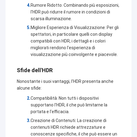
Rumore Ridotto: Combinando più esposizioni,
l'HDR può ridurre il rumore in condizioni di
scarsa illuminazione.
Migliore Esperienza di Visualizzazione: Per gli
spettatori, in particolare quelli con display
compatibili con HDR, i dettagli e i colori
migliorati rendono l'esperienza di
visualizzazione più coinvolgente e piacevole.
Sfide dell'HDR
Nonostante i suoi vantaggi, l'HDR presenta anche
alcune sfide:
Compatibilità: Non tutti i dispositivi
Casa
supportano l'HDR, il che può limitarne la
La tecnologia il Co., srl di Shenzhen Sinoseen è stata stabilita nel
portata e l'efficacia.
marzo 2009. Per le decadi eccessive, Sinoseen è stato dedicato
Prodotti
a fornire ai clienti le varie soluzioni su misura OEM/ODM di
Creazione di Contenuti: La creazione di
elaborazione di immagini di CMOS da progettazione e dallo
contenuti HDR richiede attrezzature e
Video
sviluppo, fabbricazione, alla un-fermata post-vendita service.we
conoscenze specifiche, il che può essere un
sono sicuri offrire i clienti con la maggior parte del prezzo