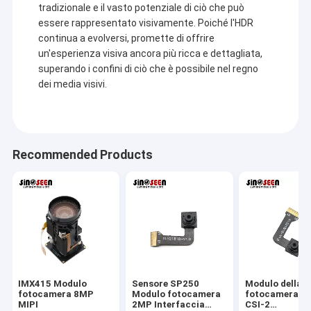
tradizionale e il vasto potenziale di ciò che può
Modulo della macchina fotografica di USB
essere rappresentato visivamente. Poiché l'HDR
continua a evolversi, promette di offrire
Modulo della macchina fotografica di MIPI
un'esperienza visiva ancora più ricca e dettagliata,
superando i confini di ciò che è possibile nel regno
Modulo della macchina fotografica di DVP
dei media visivi.
Modulo globale della macchina fotografica dell'otturatore
Modulo della macchina fotografica di visione notturna
Recommended Products
Modulo della macchina fotografica dell'endoscopio
Modulo doppio della macchina fotografica della lente
Modulo della macchina fotografica di riconoscimento di fron
modulo del webcam del computer portatile
1MP Camera Module
IMX415 Modulo
Sensore SP250
Modulo della
fotocamera 8MP
Modulo fotocamera
fotocamera MI
MIPI
2MP Interfaccia
CSI-2