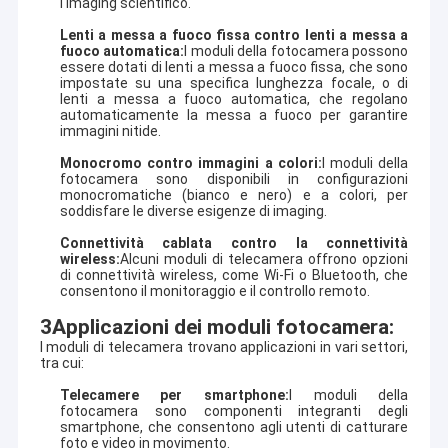
l'imaging scientifico.
Lenti a messa a fuoco fissa contro lenti a messa a
fuoco automatica:
I moduli della fotocamera possono
essere dotati di lenti a messa a fuoco fissa, che sono
impostate su una specifica lunghezza focale, o di
lenti a messa a fuoco automatica, che regolano
automaticamente la messa a fuoco per garantire
immagini nitide.
Monocromo contro immagini a colori:
I moduli della
fotocamera sono disponibili in configurazioni
monocromatiche (bianco e nero) e a colori, per
soddisfare le diverse esigenze di imaging.
Connettività cablata contro la connettività
wireless:
Alcuni moduli di telecamera offrono opzioni
di connettività wireless, come Wi-Fi o Bluetooth, che
consentono il monitoraggio e il controllo remoto.
3Applicazioni dei moduli fotocamera:
Casa
I moduli di telecamera trovano applicazioni in vari settori,
La tecnologia il Co., srl di Shenzhen Sinoseen è stata stabilita nel
tra cui:
marzo 2009. Per le decadi eccessive, Sinoseen è stato dedicato
Prodotti
a fornire ai clienti le varie soluzioni su misura OEM/ODM di
Telecamere per smartphone:
I moduli della
elaborazione di immagini di CMOS da progettazione e dallo
fotocamera sono componenti integranti degli
Video
smartphone, che consentono agli utenti di catturare
sviluppo, fabbricazione, alla un-fermata post-vendita service.we
foto e video in movimento.
sono sicuri offrire i clienti con la maggior parte del prezzo