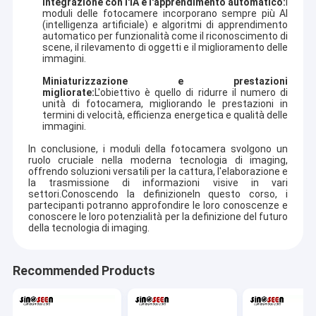
Integrazione con l'IA e l'apprendimento automatico:
I
2MP Camera Module
moduli delle fotocamere incorporano sempre più AI
(intelligenza artificiale) e algoritmi di apprendimento
5MP Camera Module
automatico per funzionalità come il riconoscimento di
scene, il rilevamento di oggetti e il miglioramento delle
immagini.
8MP Camera Module
Miniaturizzazione e prestazioni
migliorate:
L'obiettivo è quello di ridurre il numero di
13MP Camera Module
unità di fotocamera, migliorando le prestazioni in
termini di velocità, efficienza energetica e qualità delle
immagini.
Modulo della fotocamera Lenti
In conclusione, i moduli della fotocamera svolgono un
Modulo della macchina fotografica del lampone pi
ruolo cruciale nella moderna tecnologia di imaging,
offrendo soluzioni versatili per la cattura, l'elaborazione e
la trasmissione di informazioni visive in vari
settori.Conoscendo la definizioneIn questo corso, i
partecipanti potranno approfondire le loro conoscenze e
conoscere le loro potenzialità per la definizione del futuro
della tecnologia di imaging.
Recommended Products