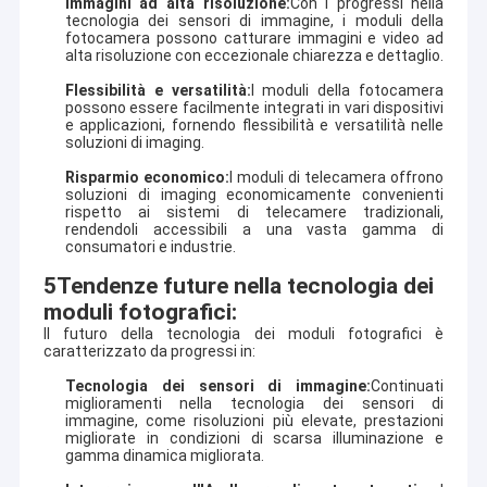
Immagini ad alta risoluzione:
Con i progressi nella
Modulo della macchina fotografica di USB
tecnologia dei sensori di immagine, i moduli della
fotocamera possono catturare immagini e video ad
alta risoluzione con eccezionale chiarezza e dettaglio.
Modulo della macchina fotografica di MIPI
Flessibilità e versatilità:
I moduli della fotocamera
possono essere facilmente integrati in vari dispositivi
Modulo della macchina fotografica di DVP
e applicazioni, fornendo flessibilità e versatilità nelle
soluzioni di imaging.
Modulo globale della macchina fotografica dell'otturatore
Risparmio economico:
I moduli di telecamera offrono
soluzioni di imaging economicamente convenienti
Modulo della macchina fotografica di visione notturna
rispetto ai sistemi di telecamere tradizionali,
rendendoli accessibili a una vasta gamma di
consumatori e industrie.
Modulo della macchina fotografica dell'endoscopio
5Tendenze future nella tecnologia dei
Modulo doppio della macchina fotografica della lente
moduli fotografici:
Il futuro della tecnologia dei moduli fotografici è
Modulo della macchina fotografica di riconoscimento di fron
caratterizzato da progressi in:
Tecnologia dei sensori di immagine:
Continuati
modulo del webcam del computer portatile
miglioramenti nella tecnologia dei sensori di
immagine, come risoluzioni più elevate, prestazioni
migliorate in condizioni di scarsa illuminazione e
1MP Camera Module
gamma dinamica migliorata.