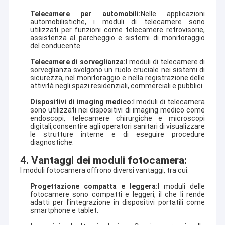
competitivo e la migliore qualità.
Mostra VR
Telecamere per automobili:
Nelle applicazioni
automobilistiche, i moduli di telecamere sono
Attualmente, i nostri prodotti comprendono nel modulo del
utilizzati per funzioni come telecamere retrovisorie,
Chi siamo
modulo della macchina fotografica di USB, della macchina
assistenza al parcheggio e sistemi di monitoraggio
fotografica di MIPI, modulo nella macchina fotografica di DVP,
del conducente.
Fatory Tour
modulo della macchina fotografica del telefono cellulare, modulo
Telecamere di sorveglianza:
I moduli di telecamere di
della macchina fotografica del taccuino, videocamera di
sorveglianza svolgono un ruolo cruciale nei sistemi di
sicurezza, macchina fotografica dell'automobile e prodotti astuti
Controllo di qualità
sicurezza, nel monitoraggio e nella registrazione delle
della macchina fotografica della cote in molte aree differenti
attività negli spazi residenziali, commerciali e pubblici.
come VR, l'AR, 3D, AI, il dispositivo portabile, la cuffia avricolare,
Contattaci
la robotica
di vetro, IoT, l'industriale, agrotechny medici, la
Dispositivi di imaging medico:
I moduli di telecamera
biometria, la rappresentazione, visione artificiale, dispositivo
sono utilizzati nei dispositivi di imaging medico come
ottico del computer, sicurezza, ecc. Tutto il relativo al prodotto
endoscopi, telecamere chirurgiche e microscopi
notizie
con il modulo della macchina fotografica,
possiamo trovare la
digitali,consentire agli operatori sanitari di visualizzare
le strutture interne e di eseguire procedure
migliore soluzione per voi.
Tutti i casi
diagnostiche.
4. Vantaggi dei moduli fotocamera:
Richiedere un preventivo
I moduli fotocamera offrono diversi vantaggi, tra cui:
Progettazione compatta e leggera:
I moduli delle
fotocamere sono compatti e leggeri, il che li rende
adatti per l'integrazione in dispositivi portatili come
Moduli della macchina fotografica dell'OEM
smartphone e tablet.