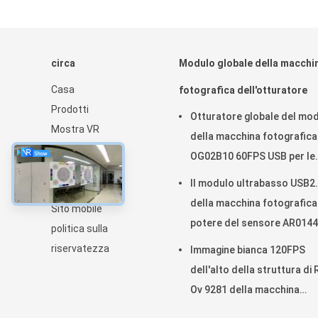
circa
Modulo globale della macchi
Casa
fotografica dell'otturatore
Prodotti
Otturatore globale del mo
Mostra VR
della macchina fotografica
Chi siamo
OG02B10 60FPS USB per le
notizie
applicazioni industriali di
Il modulo ultrabasso USB2
Mappa del sito
visione artificiale
della macchina fotografica
Sito mobile
potere del sensore AR0144
politica sulla
collega la lente M12
riservatezza
Immagine bianca 120FPS
dell'alto della struttura di
Ov 9281 della macchina
fotografica nero del modu