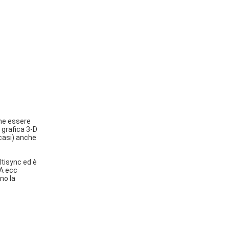
me essere
 grafica 3-D
 casi) anche
ltisync ed è
GA ecc
no la