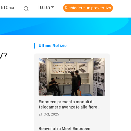
Italian
ti I Casi
Richiedere un preventivo
Ultime Notizie
V?
Sinoseen presenta moduli di
telecamere avanzate alla fiera
dell'elettronica di Hong Kong 2025
21 Oct, 2025
Benvenuti a Meet Sinoseen