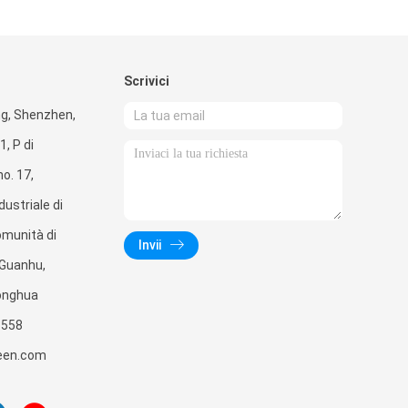
Scrivici
g, Shenzhen,
, P di
o. 17,
ustriale di
omunità di
Invii
i Guanhu,
Longhua
3558
een.com