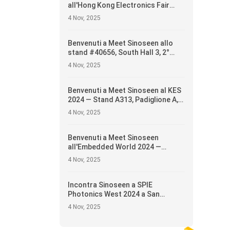
all'Hong Kong Electronics Fair
2025 — Stand #5E-H15, 13-16
4 Nov, 2025
aprile
Benvenuti a Meet Sinoseen allo
stand #40656, South Hall 3, 2°
piano — Presentazione di soluzioni
4 Nov, 2025
innovative per moduli fotocamera
Benvenuti a Meet Sinoseen al KES
2024 — Stand A313, Padiglione A,
1° piano
4 Nov, 2025
Benvenuti a Meet Sinoseen
all'Embedded World 2024 —
Padiglione 5, Stand 5-235c
4 Nov, 2025
Incontra Sinoseen a SPIE
Photonics West 2024 a San
Francisco — Presentazione di
4 Nov, 2025
Soluzioni di Moduli Fotocamera
all'Avanguardia