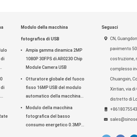
na
Modulo della macchina
Seguaci
CN, Guangdon
fotografica di USB
pavimento 501
dulo
Ampia gamma dinamica 2MP
 di
1080P 30FPS di AR0230 Chip
costruzione, n
Module Camera USB
complesso ind
.0
Otturatore globale del fuoco
Chuangxin, C
 di
fisso 16MP USB del modulo
Xintian, via d
automatico della macchina
distretto di 
fotografica per
Modulo della macchina
+861807554
riconoscimento di fronte
 Rate
fotografica del basso
sales@sinos
consumo energetico 0.3MP
lo
USB con il sensore di