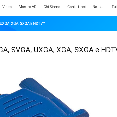
Video
Mostra VR
Chi Siamo
Contattaci
Notizie
Tut
, UXGA, XGA, SXGA E HDTV?
a VGA, SVGA, UXGA, XGA, SXGA e HDT