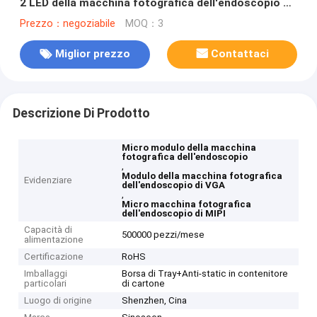
2 LED della macchina fotografica dell'endoscopio di
VGA MIPI per lo strumento di pulizia
Prezzo：negoziabile
MOQ：3
Miglior prezzo
Contattaci
Descrizione Di Prodotto
Micro modulo della macchina
fotografica dell'endoscopio
,
Modulo della macchina fotografica
Evidenziare
dell'endoscopio di VGA
,
Micro macchina fotografica
dell'endoscopio di MIPI
Capacità di
500000 pezzi/mese
alimentazione
Certificazione
RoHS
Imballaggi
Borsa di Tray+Anti-static in contenitore
particolari
di cartone
Luogo di origine
Shenzhen, Cina