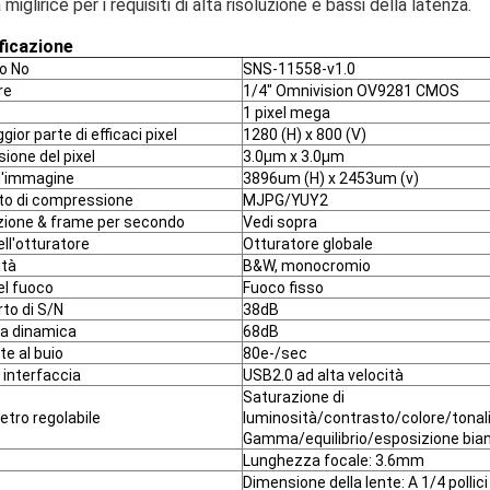
 miglirice per i requisiti di alta risoluzione e bassi della latenza.
ficazione
o No
SNS-11558-v1.0
re
1/4" Omnivision OV9281 CMOS
1 pixel mega
ior parte di efficaci pixel
1280 (H) x 800 (V)
ione del pixel
3.0µm x 3.0µm
d'immagine
3896um (H) x 2453um (v)
to di compressione
MJPG/YUY2
zione & frame per secondo
Vedi sopra
ell'otturatore
Otturatore globale
ità
B&W, monocromio
el fuoco
Fuoco fisso
to di S/N
38dB
 dinamica
68dB
te al buio
80e-/sec
i interfaccia
USB2.0 ad alta velocità
Saturazione di
tro regolabile
luminosità/contrasto/colore/tonali
Gamma/equilibrio/esposizione bia
Lunghezza focale: 3.6mm
Dimensione della lente: A 1/4 pollici