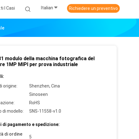
Italian
ti I Casi
Richiedere un preventivo
ale
1 modulo della macchina fotografica del
re 1MP MIPI per prova industriale
i:
i origine:
Shenzhen, Cina
Sinoseen
cazione:
RoHS
 di modello:
SNS-11558-v1.0
i di pagamento e spedizione:
à di ordine
5