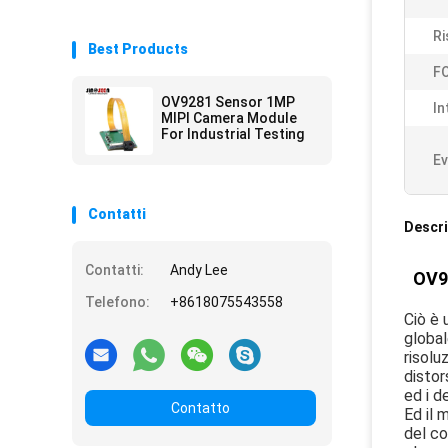
Ri
Best Products
FO
OV9281 Sensor 1MP
In
MIPI Camera Module
For Industrial Testing
Ev
Contatti
Descri
Contatti:
Andy Lee
OV92
Telefono:
+8618075543558
Ciò è 
global
risolu
distor
ed i d
Contatto
Ed il 
del co