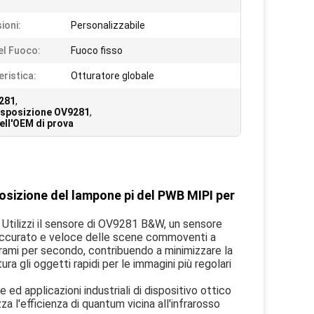
ioni:
Personalizzabile
el Fuoco:
Fuoco fisso
eristica:
Otturatore globale
9281
,
 esposizione OV9281
,
ell'OEM di prova
sizione del lampone pi del PWB MIPI per
Utilizzi il sensore di OV9281 B&W, un sensore 
 accurato e veloce delle scene commoventi a 
rami per secondo, contribuendo a minimizzare la 
ra gli oggetti rapidi per le immagini più regolari 
d applicazioni industriali di dispositivo ottico 
 l'efficienza di quantum vicina all'infrarosso 