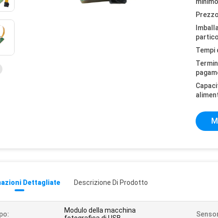
minimo
Prezzo
Imball
partico
Tempi 
Termini
pagam
Capaci
alimen
M
azioni Dettagliate
Descrizione Di Prodotto
Modulo della macchina
po:
Sensor