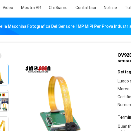
Video
Mostra VR
Chi Siamo
Contattaci
Notizie
Tut
lla Macchina Fotografica Del Sensore 1MP MIPI Per Prova Industri
OV928
senso
Dettagl
Luogo d
Marca:
Certifi
Numero
Termin
Quantit