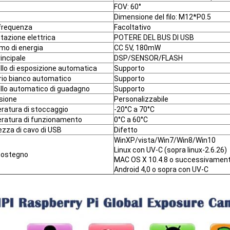
FOV: 60°
Dimensione del filo: M12*P0.5
frequenza
Facoltativo
tazione elettrica
POTERE DEL BUS DI USB
o di energia
CC 5V, 180mW
rincipale
DSP/SENSOR/FLASH
llo di esposizione automatica
Supporto
brio bianco automatico
Supporto
llo automatico di guadagno
Supporto
sione
Personalizzabile
atura di stoccaggio
-20°C a 70°C
ratura di funzionamento
0°C a 60°C
zza di cavo di USB
Difetto
WinXP/vista/Win7/Win8/Win10
Linux con UV-C (sopra linux-2.6.26)
sostegno
MAC OS X 10.4.8 o successivamen
Android 4,0 o sopra con UV-C