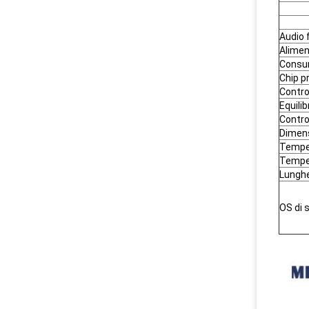
Audio 
Alimen
Consum
Chip p
Contro
Equili
Contro
Dimen
Temper
Tempe
Lunghe
OS di 