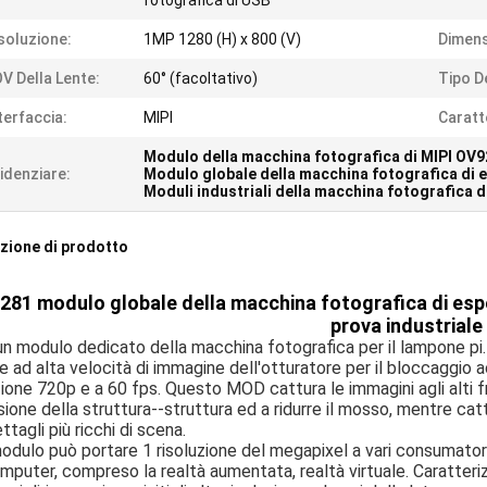
fotografica di USB
soluzione:
1MP 1280 (H) x 800 (V)
Dimens
V Della Lente:
60° (facoltativo)
Tipo D
terfaccia:
MIPI
Caratt
Modulo della macchina fotografica di MIPI OV
idenziare:
Modulo globale della macchina fotografica di
Moduli industriali della macchina fotografica d
zione di prodotto
81 modulo globale della macchina fotografica di espo
prova industriale
un modulo dedicato della macchina fotografica per il lampone pi. 
e ad alta velocità di immagine dell'otturatore per il bloccaggio
zione 720p e a 60 fps. Questo MOD cattura le immagini agli alti f
sione della struttura--struttura ed a ridurre il mosso, mentre cattu
ettagli più ricchi di scena.
modulo può portare 1 risoluzione del megapixel a vari consumatore e
mputer, compreso la realtà aumentata, realtà virtuale. Caratterizza