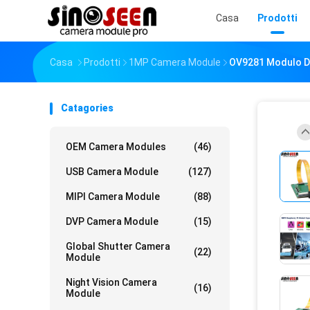
Casa
Prodotti
Casa
Prodotti
1MP Camera Module
OV9281 Modulo De
Catagories
OEM Camera Modules
(46)
USB Camera Module
(127)
MIPI Camera Module
(88)
DVP Camera Module
(15)
Global Shutter Camera
(22)
Module
Night Vision Camera
(16)
Module