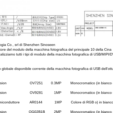
ogia Co., srl di Shenzhen Sinoseen
tore del modulo della macchina fotografica del principale 10 della Cina
lizziamo tutti i tipi di modulo della macchina fotografica di USB/MIPI/
globale disponibile corrente della macchina fotografica di USB dell'ott
vision OV7251 0.3MP Monocromatico (in bianco e 
vision OV9281 1MP Monocromatico (in bianco e 
emiconduttore AR0144 1MP Colore di RGB o) in bianco e 
vision OG02B1B 2MP Monocromatico (in bianco e 