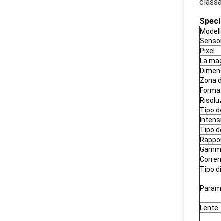
classa
Speci
Modell
Senso
Pixel
La magg
Dimens
Zona 
Forma
Risolu
Tipo d
Intens
Tipo d
Rappor
Gamma
Corren
Tipo d
Parame
Lente