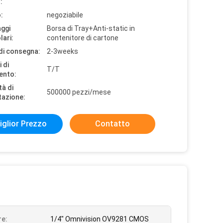
:
:
negoziabile
aggi
Borsa di Tray+Anti-static in
lari:
contenitore di cartone
di consegna:
2-3weeks
 di
T/T
ento:
tà di
500000 pezzi/mese
tazione:
iglior Prezzo
Contatto
e:
1/4" Omnivision OV9281 CMOS