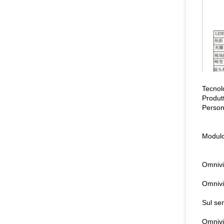
Tecnol
Produt
Persona
Modulo 
Omni
Omni
Sul s
Omni