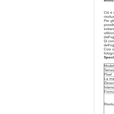
Modul
Ciò è 
risolu
Per gl
possib
evitar
utiliz
dall'
Di con
dell'o
Così s
fotogr
Speci
Model
Senso
Pixel
La mag
Dimen
Intens
Forma
Risol