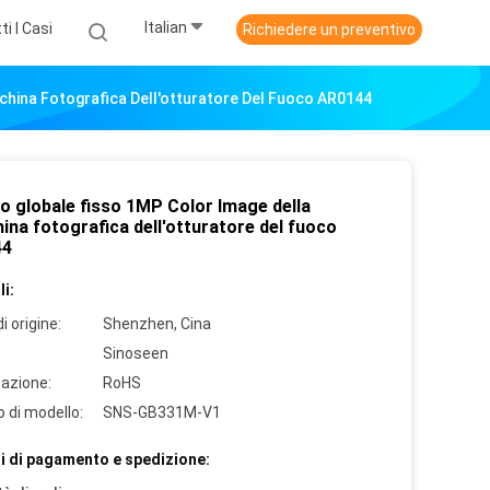
Italian
ti I Casi
Richiedere un preventivo
hina Fotografica Dell'otturatore Del Fuoco AR0144
o globale fisso 1MP Color Image della
ina fotografica dell'otturatore del fuoco
44
i:
i origine:
Shenzhen, Cina
Sinoseen
cazione:
RoHS
 di modello:
SNS-GB331M-V1
i di pagamento e spedizione: