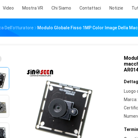
Video
Mostra VR
Chi Siamo
Contattaci
Notizie
Tut
a Dell'otturatore
Modulo Globale Fisso 1MP Color Image Della Macc
Modul
macch
AR01
Dettagl
Luogo d
Marca:
Certifi
Numero
Termin