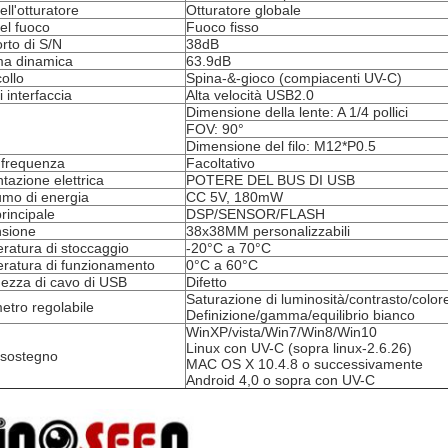
ell'otturatore
Otturatore globale
el fuoco
Fuoco fisso
rto di S/N
38dB
a dinamica
63.9dB
ollo
Spina-&-gioco (compiacenti UV-C)
i interfaccia
Alta velocità USB2.0
Dimensione della lente: A 1/4 pollici
FOV: 90°
Dimensione del filo: M12*P0.5
 frequenza
Facoltativo
tazione elettrica
POTERE DEL BUS DI USB
mo di energia
CC 5V, 180mW
rincipale
DSP/SENSOR/FLASH
sione
38x38MM personalizzabili
ratura di stoccaggio
-20°C a 70°C
ratura di funzionamento
0°C a 60°C
ezza di cavo di USB
Difetto
Saturazione di luminosità/contrasto/colore
etro regolabile
Definizione/gamma/equilibrio bianco
WinXP/vista/Win7/Win8/Win10
Linux con UV-C (sopra linux-2.6.26)
 sostegno
MAC OS X 10.4.8 o successivamente
Android 4,0 o sopra con UV-C