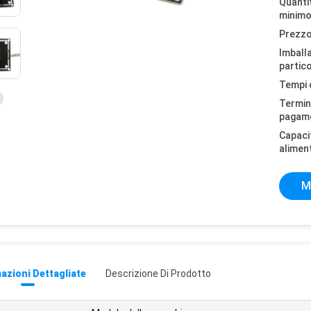
Quantit
minimo
Prezzo
Imball
partico
Tempi 
Termini
pagam
Capaci
alimen
M
azioni Dettagliate
Descrizione Di Prodotto