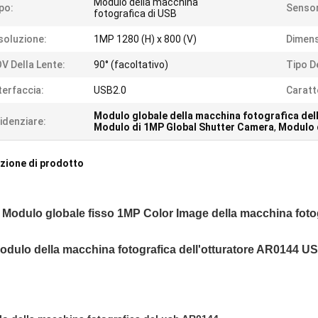
Modulo della macchina
po:
Sensor
fotografica di USB
soluzione:
1MP 1280 (H) x 800 (V)
Dimens
V Della Lente:
90° (facoltativo)
Tipo D
terfaccia:
USB2.0
Caratt
Modulo globale della macchina fotografica del
idenziare:
Modulo di 1MP Global Shutter Camera
,
Modulo 
zione di prodotto
Modulo globale fisso 1MP Color Image della macchina fotog
odulo della macchina fotografica dell'otturatore AR0144 U