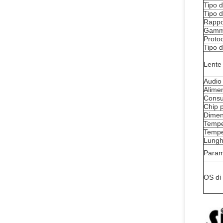
Tipo d
Tipo d
Rappo
Gamm
Protoc
Tipo d
Lente
Audio
Alimen
Consu
Chip p
Dimen
Tempe
Tempe
Lungh
Param
OS di