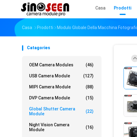
Casa
Prodotti
Casa
Prodotti
Modulo Globale Della Macchina Fotografic
Catagories
OEM Camera Modules
(46)
USB Camera Module
(127)
MIPI Camera Module
(88)
DVP Camera Module
(15)
Global Shutter Camera
(22)
Module
Night Vision Camera
(16)
Module