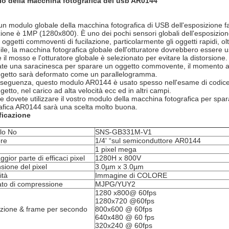
o della macchina fotografica del usb AR0144
un modulo globale della macchina fotografica di USB dell'esposizione f
zione è 1MP (1280x800). È uno dei pochi sensori globali dell'esposizion
i oggetti commoventi di fucilazione, particolarmente gli oggetti rapidi, ol
ile, la macchina fotografica globale dell'otturatore dovrebbero essere usa
e il mosso e l'otturatore globale è selezionato per evitare la distorsione
zate una saracinesca per sparare un oggetto commovente, il momento affin
oggetto sarà deformato come un parallelogramma.
seguenza, questo modulo AR0144 è usato spesso nell'esame di codice 
ggetto, nel carico ad alta velocità ecc ed in altri campi.
e dovete utilizzare il vostro modulo della macchina fotografica per spar
afica AR0144 sarà una scelta molto buona.
ficazione
lo No
SNS-GB331M-V1
re
1/4' “sul semiconduttore AR0144
1 pixel mega
gior parte di efficaci pixel
1280H x 800V
sione del pixel
3.0µm x 3.0µm
ità
Immagine di COLORE
to di compressione
MJPG/YUY2
1280 x800@ 60fps
1280x720 @60fps
uzione & frame per secondo
800x600 @ 60fps
640x480 @ 60 fps
320x240 @ 60fps