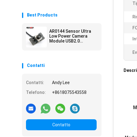
Ti
Best Products
Ri
FO
AR0144 Sensor Ultra
Low Power Camera
In
Module USB2.0
Interface M12 Lens
Ev
Contatti
Descri
Contatti:
Andy Lee
Telefono:
+8618075543558
M
Contatto