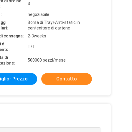
à di ordine
3
:
:
negoziabile
aggi
Borsa di Tray+Anti-static in
lari:
contenitore di cartone
di consegna:
2-3weeks
 di
T/T
ento:
tà di
500000 pezzi/mese
tazione:
iglior Prezzo
Contatto