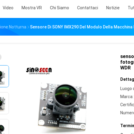
Video
Mostra VR
Chi Siamo
Contattaci
Notizie
Tut
sione Notturna
Sensore Di SONY IMX290 Del Modulo Della Macchina 
senso
fotog
WDR
Dettagl
Luogo d
Marca:
Certifi
Numero
Termin