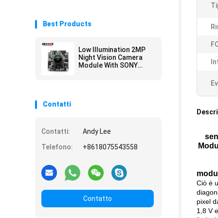
Ti
Best Products
Ri
FO
Low Illumination 2MP
Night Vision Camera
In
Module With SONY
IMX307 Sensor
Ev
Contatti
Descri
Contatti:
Andy Lee
sen
Modul
Telefono:
+8618075543558
modul
Ciò è 
diagon
Contatto
pixel d
1,8 V 