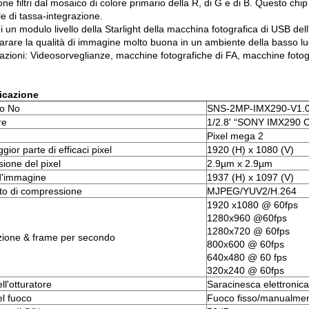
one filtri dal mosaico di colore primario della R, di G e di B. Questo chi
le di tassa-integrazione.
i un modulo livello della Starlight della macchina fotografica di USB de
arare la qualità di immagine molto buona in un ambiente della basso lu
azioni: Videosorveglianze, macchine fotografiche di FA, macchine fotogr
icazione
lo No
SNS-2MP-IMX290-V1.
re
1/2.8' “SONY IMX290
Pixel mega 2
ior parte di efficaci pixel
1920 (H) x 1080 (V)
ione del pixel
2.9µm x 2.9µm
d'immagine
1937 (H) x 1097 (V)
o di compressione
MJPEG/YUV2/H.264
1920 x1080 @ 60fps
1280x960 @60fps
1280x720 @ 60fps
zione & frame per secondo
800x600 @ 60fps
640x480 @ 60 fps
320x240 @ 60fps
ll'otturatore
Saracinesca elettronica
el fuoco
Fuoco fisso/manualmen