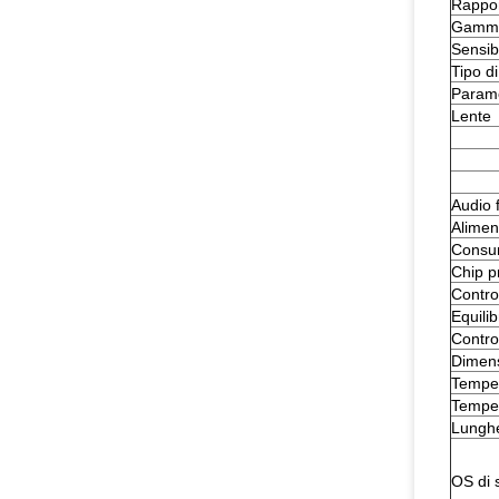
Rappor
Gamma
Sensibi
Tipo di
Parame
Lente
Audio 
Alimen
Consum
Chip p
Contro
Equili
Contro
Dimen
Temper
Temper
Lunghe
OS di 