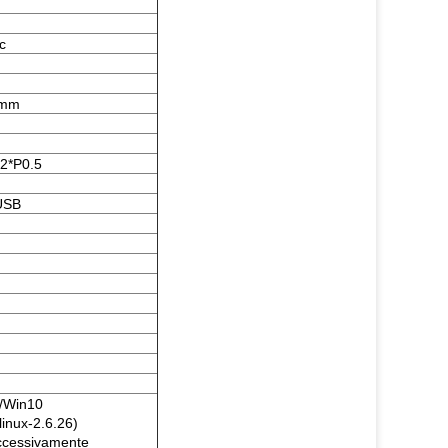
c
6mm
12*P0.5
USB
8/Win10
linux-2.6.26)
ccessivamente