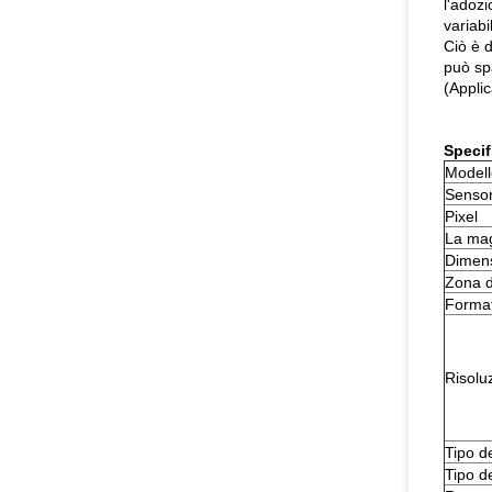
l'adozi
variabi
Ciò è d
può sp
(Applic
Specif
Model
Senso
Pixel
La magg
Dimens
Zona 
Format
Risolu
Tipo de
Tipo d