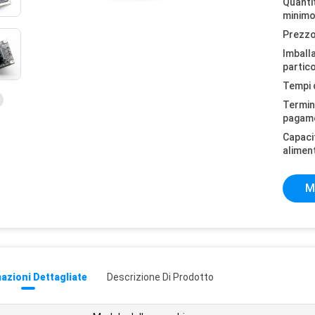
Quantit
minimo
Prezzo
Imball
partico
Tempi 
Termini
pagam
Capaci
alimen
M
azioni Dettagliate
Descrizione Di Prodotto