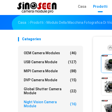
Casa
Prodotti
Casa
Prodotti
Modulo Della Macchina Fotografica Di Vi
Catagories
OEM Camera Modules
(46)
USB Camera Module
(127)
MIPI Camera Module
(88)
DVP Camera Module
(15)
Global Shutter Camera
(22)
Module
Night Vision Camera
(16)
Module