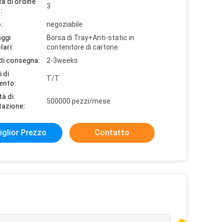
à di ordine
3
:
:
negoziabile
aggi
Borsa di Tray+Anti-static in
lari:
contenitore di cartone
di consegna:
2-3weeks
 di
T/T
ento:
tà di
500000 pezzi/mese
tazione:
iglior Prezzo
Contatto