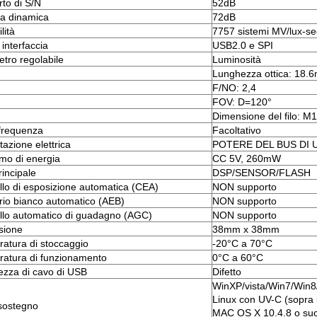
to di S/N
52dB
 dinamica
72dB
lità
7757 sistemi MV/lux-se
 interfaccia
USB2.0 e SPI
tro regolabile
Luminosità
Lunghezza ottica: 18.
F/NO: 2,4
FOV: D=120°
Dimensione del filo: M
frequenza
Facoltativo
tazione elettrica
POTERE DEL BUS DI 
o di energia
CC 5V, 260mW
rincipale
DSP/SENSOR/FLASH
llo di esposizione automatica (CEA)
NON supporto
brio bianco automatico (AEB)
NON supporto
llo automatico di guadagno (AGC)
NON supporto
sione
38mm x 38mm
atura di stoccaggio
-20°C a 70°C
atura di funzionamento
0°C a 60°C
zza di cavo di USB
Difetto
WinXP/vista/Win7/Win
Linux con UV-C (sopra 
sostegno
MAC OS X 10.4.8 o su