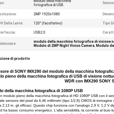
Modulo della macchina
po:
Sensor
fotografica di USB
soluzione:
2MP 1920x1080
Dimens
V Della Lente:
120° (facoltativo)
Tipo D
terfaccia:
USB2.0
Caratt
modulo della macchina fotografica di visione 
idenziare:
Modulo di 2MP Night Vision Camera
,
Modulo de
zione di prodotto
sore di SONY IMX290 del modulo della macchina fotografic
o pieno della macchina fotografica di USB di visione nottur
WDR con IMX290 SONY S
o della macchina fotografica di 1080P USB
un modulo pieno della macchina fotografica di HD 1080P USB con il s
ale sensore del pixel da 6,46 millimetri (tipo 1/2,8) CMOS di immagine 
a 2,13 m. gli efficaci. Questo chip funziona con l'analogo 2,9 V, 1,2 V digi
ed ha basso consumo energetico. L'alta sensibilità, la corrente al bui