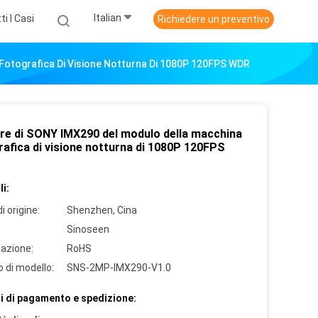
Italian
ti I Casi
Richiedere un preventivo
Fotografica Di Visione Notturna Di 1080P 120FPS WDR
re di SONY IMX290 del modulo della macchina
rafica di visione notturna di 1080P 120FPS
i:
i origine:
Shenzhen, Cina
Sinoseen
cazione:
RoHS
 di modello:
SNS-2MP-IMX290-V1.0
i di pagamento e spedizione: