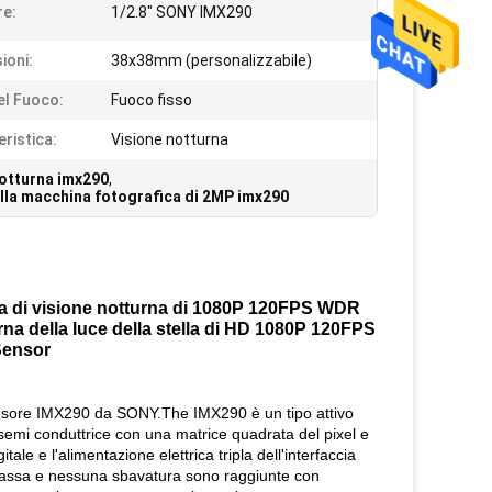
e:
1/2.8" SONY IMX290
ioni:
38x38mm (personalizzabile)
el Fuoco:
Fuoco fisso
eristica:
Visione notturna
notturna imx290
,
lla macchina fotografica di 2MP imx290
a di visione notturna di 1080P 120FPS WDR
na della luce della stella di HD 1080P 120FPS
ensor
ensore IMX290 da SONY.The IMX290 è un tipo attivo
semi conduttrice con una matrice quadrata del pixel e
tale e l'alimentazione elettrica tripla dell'interfaccia
o bassa e nessuna sbavatura sono raggiunte con