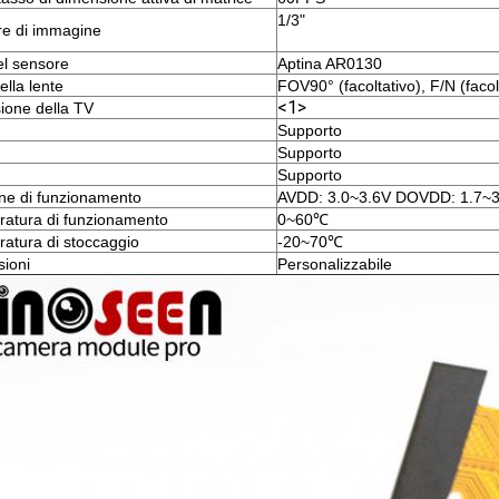
1/3"
e di immagine
el sensore
Aptina AR0130
ella lente
FOV90° (facoltativo), F/N (facolt
<1>
sione della TV
Supporto
Supporto
Supporto
ne di funzionamento
AVDD: 3.0~3.6V DOVDD: 1.7~3
atura di funzionamento
0~60℃
atura di stoccaggio
-20~70℃
ioni
Personalizzabile