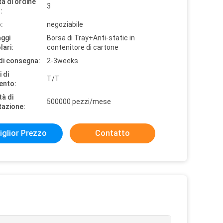
à di ordine
3
:
:
negoziabile
aggi
Borsa di Tray+Anti-static in
lari:
contenitore di cartone
di consegna:
2-3weeks
 di
T/T
ento:
tà di
500000 pezzi/mese
tazione:
iglior Prezzo
Contatto