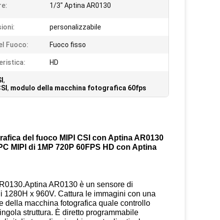
e:
1/3" Aptina AR0130
ioni:
personalizzabile
el Fuoco:
Fuoco fisso
eristica:
HD
I
,
CSI
,
modulo della macchina fotografica 60fps
grafica del fuoco MIPI CSI con Aptina AR0130
 FPC MIPI di 1MP 720P 60FPS HD con Aptina
 AR0130.Aptina AR0130 è un sensore di
di 1280H x 960V. Cattura le immagini con una
te della macchina fotografica quale controllo
singola struttura. È diretto programmabile