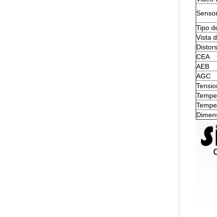
Sensor
Tipo d
Vista d
Distor
CEA
AEB
AGC
Tensio
Temper
Temper
Dimens