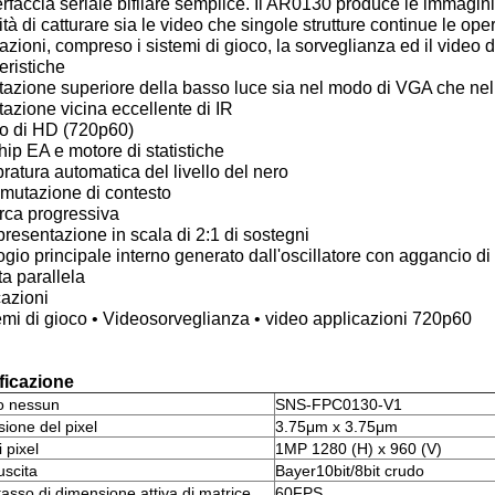
erfaccia seriale bifilare semplice. Il AR0130 produce le immagini d
tà di catturare sia le video che singole strutture continue le op
azioni, compreso i sistemi di gioco, la sorveglianza ed il video 
eristiche
stazione superiore della basso luce sia nel modo di VGA che ne
tazione vicina eccellente di IR
eo di HD (720p60)
hip EA e motore di statistiche
bratura automatica del livello del nero
mutazione di contesto
rca progressiva
resentazione in scala di 2:1 di sostegni
ogio principale interno generato dall'oscillatore con aggancio di 
ta parallela
azioni
emi di gioco • Videosorveglianza • video applicazioni 720p60
ficazione
o nessun
SNS-FPC0130-V1
ione del pixel
3.75μm x 3.75μm
i pixel
1MP 1280 (H) x 960 (V)
uscita
Bayer10bit/8bit crudo
tasso di dimensione attiva di matrice
60FPS