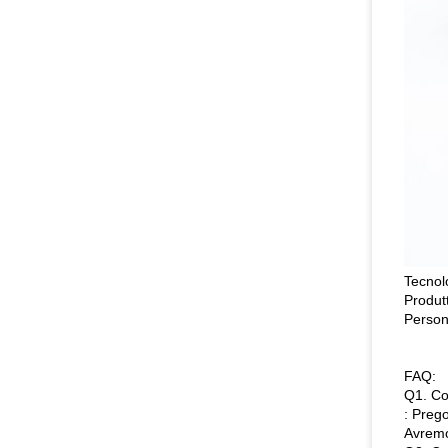
Tecnol
Produt
Persona
FAQ:
Q1. Co
: Prego
Avremo