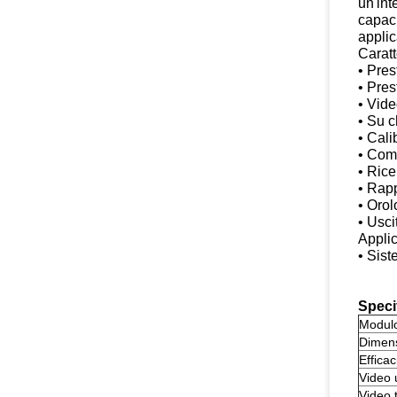
un'int
capaci
applic
Caratt
• Pre
• Pres
• Vid
• Su c
• Cali
• Com
• Rice
• Rapp
• Orol
• Usci
Applic
• Sist
Speci
Modul
Dimens
Efficac
Video 
Video 