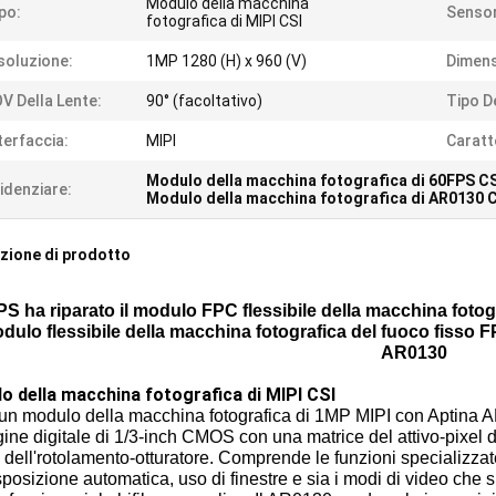
Modulo della macchina
po:
Sensor
fotografica di MIPI CSI
soluzione:
1MP 1280 (H) x 960 (V)
Dimens
V Della Lente:
90° (facoltativo)
Tipo D
terfaccia:
MIPI
Caratt
Modulo della macchina fotografica di 60FPS CS
idenziare:
Modulo della macchina fotografica di AR0130 
zione di prodotto
S ha riparato il modulo FPC flessibile della macchina foto
dulo flessibile della macchina fotografica del fuoco fisso
AR0130
o della macchina fotografica di MIPI CSI
 un modulo della macchina fotografica di 1MP MIPI con Aptina
ne digitale di 1/3-inch CMOS con una matrice del attivo-pixel 
a dell'rotolamento-otturatore. Comprende le funzioni specializza
sposizione automatica, uso di finestre e sia i modi di video che 