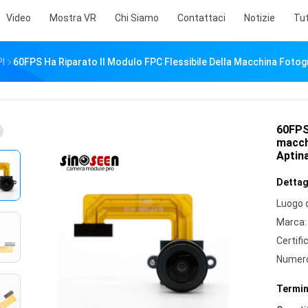
Video
Mostra VR
Chi Siamo
Contattaci
Notizie
Tut
PI
60FPS Ha Riparato Il Modulo FPC Flessibile Della Macchina Fotog
60FPS 
macch
Aptin
Dettagl
Luogo d
Marca:
Certifi
Numero
Termin