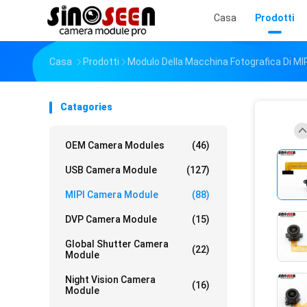
Casa
Prodotti
Casa
Prodotti
Modulo Della Macchina Fotografica Di MI
Catagories
OEM Camera Modules
(46)
USB Camera Module
(127)
MIPI Camera Module
(88)
DVP Camera Module
(15)
Global Shutter Camera
(22)
Module
Night Vision Camera
(16)
Module