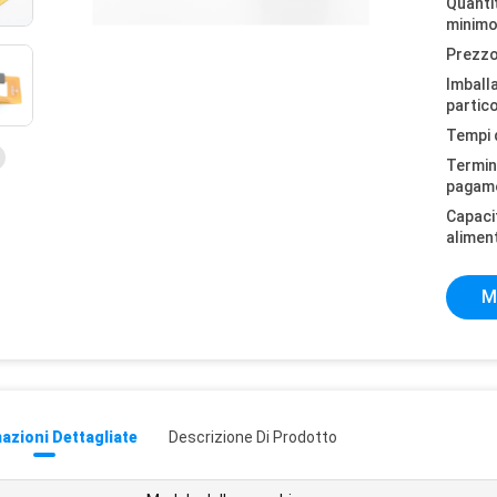
Quantit
minimo
Prezzo
Imball
partico
Tempi 
Termini
pagam
Capaci
alimen
M
azioni Dettagliate
Descrizione Di Prodotto