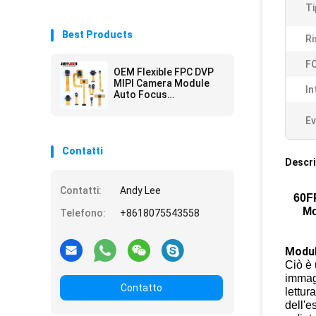
Ti
Best Products
Ri
FO
OEM Flexible FPC DVP
MIPI Camera Module
In
Auto Focus
Customization
Ev
Contatti
Descri
Contatti:
Andy Lee
60FP
Mo
Telefono:
+8618075543558
Modul
Ciò è
immagi
Contatto
lettur
dell'e