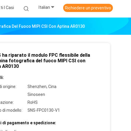
Italian
ti I Casi
Richiedere un preventivo
rafica Del Fuoco MIPI CSI Con Aptina AR0130
ha riparato il modulo FPC flessibile della
ina fotografica del fuoco MIPI CSI con
a AR0130
i:
i origine:
Shenzhen, Cina
Sinoseen
cazione:
RoHS
 di modello:
SNS-FPC0130-V1
i di pagamento e spedizione: