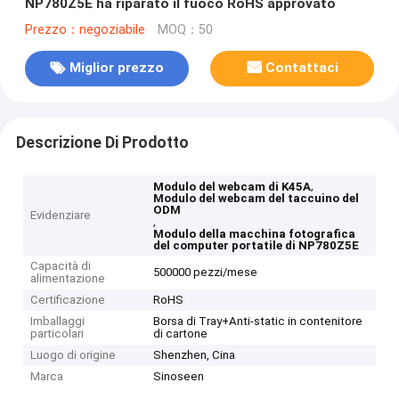
NP780Z5E ha riparato il fuoco RoHS approvato
Prezzo：negoziabile
MOQ：50
Miglior prezzo
Contattaci
Descrizione Di Prodotto
,
Modulo del webcam di K45A
Modulo del webcam del taccuino del
ODM
Evidenziare
,
Modulo della macchina fotografica
del computer portatile di NP780Z5E
Capacità di
500000 pezzi/mese
alimentazione
Certificazione
RoHS
Imballaggi
Borsa di Tray+Anti-static in contenitore
particolari
di cartone
Luogo di origine
Shenzhen, Cina
Marca
Sinoseen