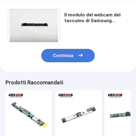
Il modulo del webcam del
taccuino di Samsung
NP780Z5E ha riparato il
fuoco RoHS approvato
Continua
Prodotti Raccomandati