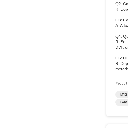
Q2. Co
R: Dop
Q3: Co
A: Attu
Q4: Qu
R: Se s
DVP, di
Q5: Qu
R: Dop
metodo 
Prodot
M12 
Lent