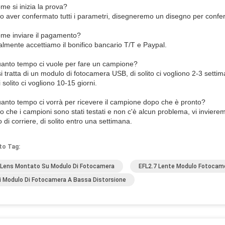
me si inizia la prova?
o aver confermato tutti i parametri, disegneremo un disegno per conferm
me inviare il pagamento?
almente accettiamo il bonifico bancario T/T e Paypal.
anto tempo ci vuole per fare un campione?
i tratta di un modulo di fotocamera USB, di solito ci vogliono 2-3 setti
 solito ci vogliono 10-15 giorni.
anto tempo ci vorrà per ricevere il campione dopo che è pronto?
o che i campioni sono stati testati e non c'è alcun problema, vi invier
di corriere, di solito entro una settimana.
to Tag:
Lens Montato Su Modulo Di Fotocamera
EFL2.7 Lente Modulo Fotocam
i Modulo Di Fotocamera A Bassa Distorsione