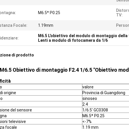
Sensor
Distor
ontagna:
M6.5* P0.25
TV:
stanza Focale:
1.19mm
Person
M6.5 L'obiettivo del modulo di montaggio dell
idenziare:
Lenti a modulo di fotocamera da 1/6
zione di prodotto
M6.5 Obiettivo di montaggio F2.4 1/6.5 "Obiettivo m
ficità
lo
valore
di origine
Provincia di Guangdong
io
sinoseo
2.4
ione del sensore
1/6.5' GC0308
gna
M6.5* P0.25
ioni televisive
<-7%
za focale
1.19 mm