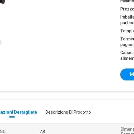
minimo
Prezzo
Imball
partico
Tempi 
Termini
pagam
Capaci
alimen
M
azioni Dettagliate
Descrizione Di Prodotto
Dimens
/NO:
2,4