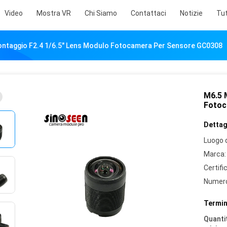
Video
Mostra VR
Chi Siamo
Contattaci
Notizie
Tut
ntaggio F2.4 1/6.5" Lens Modulo Fotocamera Per Sensore GC0308
M6.5 
Fotoc
Dettagl
Luogo d
Marca:
Certifi
Numero
Termin
Quantit