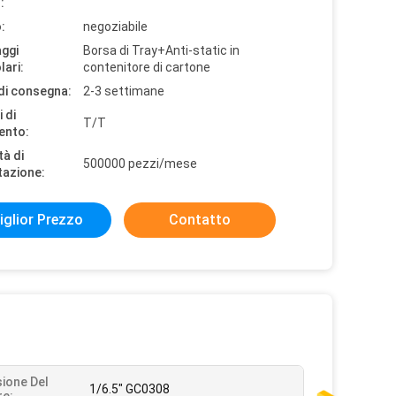
:
:
negoziabile
aggi
Borsa di Tray+Anti-static in
lari:
contenitore di cartone
di consegna:
2-3 settimane
 di
T/T
ento:
tà di
500000 pezzi/mese
tazione:
iglior Prezzo
Contatto
ione Del
1/6.5" GC0308