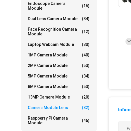
Endoscope Camera
(16)
Module
Dual Lens Camera Module
(34)
Face Recognition Camera
(12)
Module
Laptop Webcam Module
(30)
1MP Camera Module
(40)
2MP Camera Module
(53)
5MP Camera Module
(34)
8MP Camera Module
(53)
13MP Camera Module
(20)
Camera Module Lens
(32)
Inform
Raspberry Pi Camera
(46)
Module
F