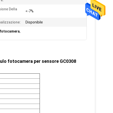
e:
sione Della
<-7%
alizzazione:
Disponibile
a fotocamera
,
odulo fotocamera per sensore GC0308