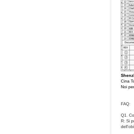
Shenz
Cina T
Noi per
FAQ:
Q1. Co
R: Si p
dell'ob