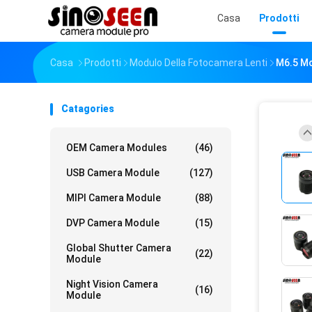
Casa
Prodotti
Casa
Prodotti
Modulo Della Fotocamera Lenti
M6.5 Mo
Catagories
OEM Camera Modules
(46)
USB Camera Module
(127)
MIPI Camera Module
(88)
DVP Camera Module
(15)
Global Shutter Camera
(22)
Module
Night Vision Camera
(16)
Module