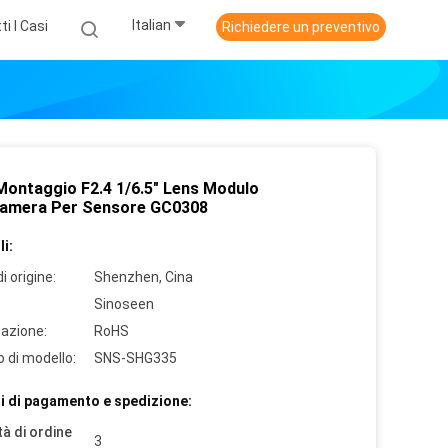
Italian
ti I Casi
Richiedere un preventivo
Montaggio F2.4 1/6.5" Lens Modulo
amera Per Sensore GC0308
i:
i origine:
Shenzhen, Cina
Sinoseen
cazione:
RoHS
 di modello:
SNS-SHG335
i di pagamento e spedizione:
à di ordine
3