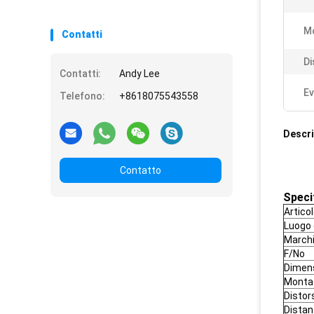
M
Contatti
Di
Contatti:
Andy Lee
Ev
Telefono:
+8618075543558
Descri
Contatto
Speci
Artico
Luogo 
March
F/No
Dimens
Monta
Distors
Distan