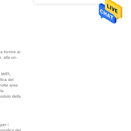
a fornire ai
, alla un-
 MIPI,
fica del
molte aree
 la
modulo della
per i
ografica del