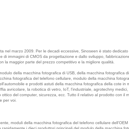
lita nel marzo 2009. Per le decadi eccessive, Sinoseen è stato dedicato 
e di immagini di CMOS da progettazione e dallo sviluppo, fabbricazione
con la maggior parte del prezzo competitivo e la migliore qualità.
modulo della macchina fotografica di USB, della macchina fotografica di
hina fotografica del telefono cellulare, modulo della macchina fotogra
l'automobile e prodotti astuti della macchina fotografica della cote in 
ffia avricolare, la robotica
di vetro, IoT, l'industriale, agrotechny medici,
o ottico del computer, sicurezza, ecc. Tutto il relativo al prodotto con il 
e per voi.
mente, moduli della macchina fotografica del telefono cellulare dell'OEM 
o rapidamente i dieci produttori principali del modulo della macchina fot