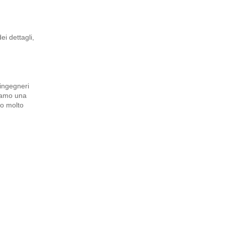
i dettagli,
 ingegneri
biamo una
po molto