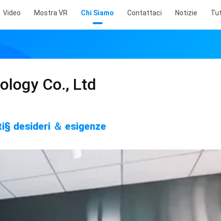
Video
Mostra VR
Chi Siamo
Contattaci
Notizie
Tut
logy Co., Ltd
enti§ desideri ＆ esigenze