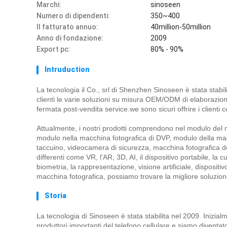
Marchi:
sinoseen
Numero di dipendenti:
350~400
Il fatturato annuo:
40million-50million
Anno di fondazione:
2009
Export pc:
80% - 90%
Intruduction
La tecnologia il Co., srl di Shenzhen Sinoseen è stata stabi
clienti le varie soluzioni su misura OEM/ODM di elaborazion
fermata post-vendita service.we sono sicuri offrire i clienti 
Attualmente, i nostri prodotti comprendono nel modulo del 
modulo nella macchina fotografica di DVP, modulo della macc
taccuino, videocamera di sicurezza, macchina fotografica del
differenti come VR, l'AR, 3D, AI, il dispositivo portabile, la cu
biometria, la rappresentazione, visione artificiale, dispositiv
macchina fotografica,
possiamo trovare la migliore soluzion
Storia
La tecnologia di Sinoseen è stata stabilita nel 2009. Inizial
produttori importanti del telefono cellulare e siamo diventat