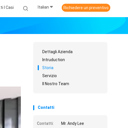
Italian
ti I Casi
Richiedere un preventivo
Dettagli Azienda
Intruduction
Storia
Servizio
Il Nostro Team
Contatti
Contatti:
Mr. Andy Lee