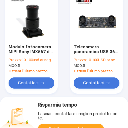
Modulo fotocamera
Telecamera
MIPI Sony IMX567 da
panoramica USB 360°
8MP con otturatore
1536x1536 con
Prezzo:
10-100usd or negotiable
Prezzo:
10-100USD or negotiable
globale a 214fps
interfaccia Type-C
MOQ:
5
MOQ:
5
Ottieni l'ultimo prezzo
Ottieni l'ultimo prezzo
Contattaci
Contattaci
Risparmia tempo
Lasciaci contattare i migliori prodotti con
te.