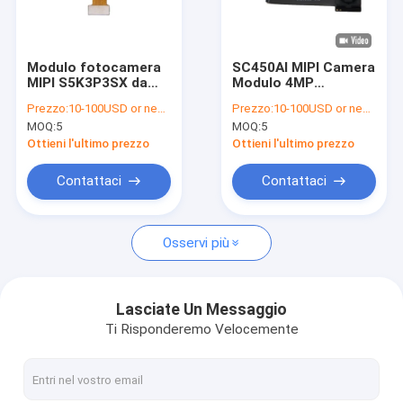
Mostra VR
Chi siamo
Modulo fotocamera
SC450AI MIPI Camera
MIPI S5K3P3SX da
Modulo 4MP
Fatory Tour
16MP per Smart
2688x1520 IR
Prezzo:
10-100USD or negotiable
Prezzo:
10-100USD or negotiable
Home e Droni
migliorato
MOQ:
5
MOQ:
5
Controllo di qualità
Ottieni l'ultimo prezzo
Ottieni l'ultimo prezzo
Contattaci
Contattaci
Contattaci
notizie
Osservi più
Tutti i casi
Richiedere un preventivo
Lasciate Un Messaggio
Ti Risponderemo Velocemente
Moduli della macchina fotografica dell'OEM