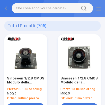
Tutti I Prodotti
(705)
Sinoseen 1/2.8 CMOS
Sinoseen 1/2.8 CMOS
Modulo della
Modulo della
fotocamera USB
fotocamera USB
Prezzo:
10-100usd or negotiable
Prezzo:
10-100usd or negotiable
1080p 30fps
1080p 30fps
MOQ:
5
MOQ:
5
Autofocus
Autofocus
Ottieni l'ultimo prezzo
Ottieni l'ultimo prezzo