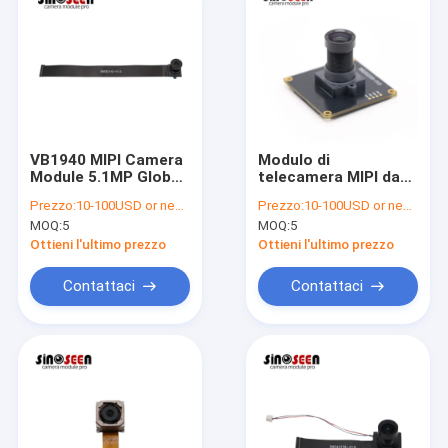
VB1940 MIPI Camera
Modulo di
Module 5.1MP Global
telecamera MIPI da
Shutter per
20 MP AR2020 per
Prezzo:
10-100USD or negotiable
Prezzo:
10-100USD or negotiable
Automotive
visione artificiale
MOQ:
5
MOQ:
5
industriale
Ottieni l'ultimo prezzo
Ottieni l'ultimo prezzo
Contattaci
Contattaci
Casa
Prodotti
Video