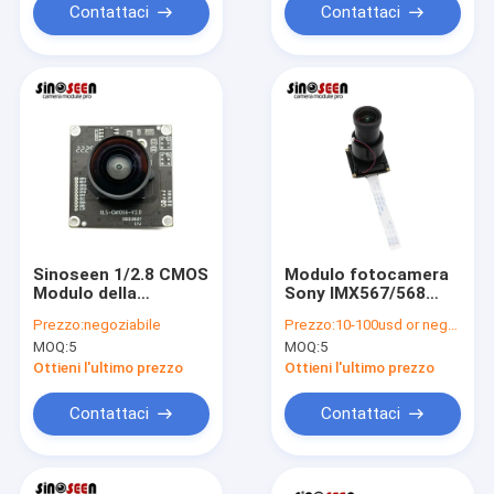
Contattaci
Contattaci
Sinoseen 1/2.8 CMOS
Modulo fotocamera
Modulo della
Sony IMX567/568
fotocamera USB
MIPI da 8 MP con
Prezzo:
negoziabile
Prezzo:
10-100usd or negotiable
1080p 30fps
obturatore globale
MOQ:
5
MOQ:
5
Autofocus
Ottieni l'ultimo prezzo
Ottieni l'ultimo prezzo
Contattaci
Contattaci