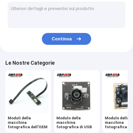
Modulo della macchina fotografica di USB
Modulo della macchina fotografica di MIPI
Modulo della macchina fotografica di DVP
Continua
Modulo globale della macchina fotografica dell'otturatore
Modulo della macchina fotografica di visione notturna
Le Nostre Categorie
Modulo della macchina fotografica dell'endoscopio
Modulo doppio della macchina fotografica della lente
Modulo della macchina fotografica di riconoscimento di fron
modulo del webcam del computer portatile
Moduli della
Modulo della
Modulo della
1MP Camera Module
macchina
macchina
macchina
fotografica dell'OEM
fotografica di USB
fotografica di