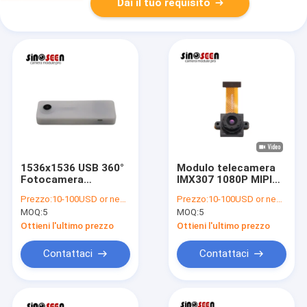
Dai il tuo requisito
1536x1536 USB 360°
Modulo telecamera
Fotocamera
IMX307 1080P MIPI
panoramica con
60FPS per Smart
Prezzo:
10-100USD or negotiable
Prezzo:
10-100USD or negotiable
obiettivo FOV 210°
Home e Droni
MOQ:
5
MOQ:
5
Ottieni l'ultimo prezzo
Ottieni l'ultimo prezzo
Contattaci
Contattaci