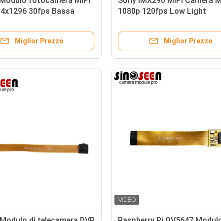
Modulo fotocamera MIPI
Sony IMX290 MIPI Camera 
4x1296 30fps Bassa
1080p 120fps Low Light
ità
Miglior Prezzo
Miglior Prezzo
Modulo di telecamera DVP
Raspberry Pi OV5647 Modul