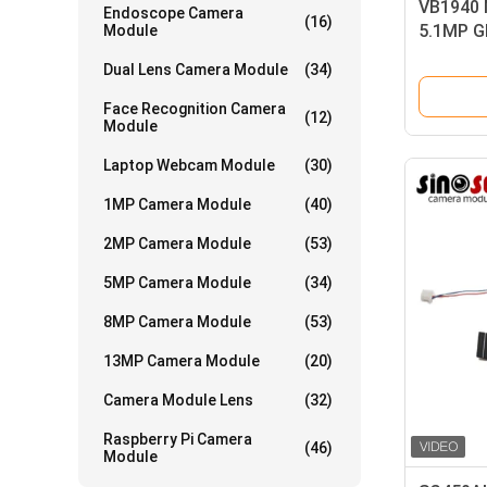
VB1940 
Endoscope Camera
(16)
5.1MP Gl
Module
Automot
Dual Lens Camera Module
(34)
Face Recognition Camera
(12)
Module
Laptop Webcam Module
(30)
1MP Camera Module
(40)
2MP Camera Module
(53)
5MP Camera Module
(34)
8MP Camera Module
(53)
13MP Camera Module
(20)
Camera Module Lens
(32)
Raspberry Pi Camera
(46)
Module