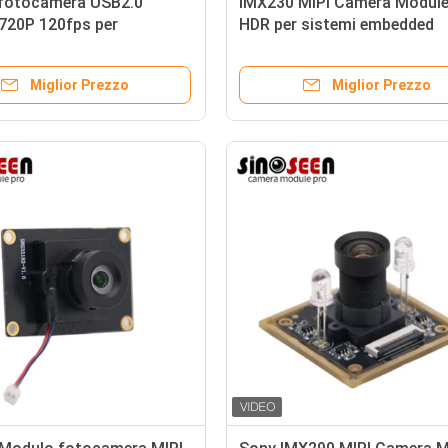
fotocamera USB2.0
IMX230 MIPI Camera Modul
720P 120fps per
HDR per sistemi embedded
e codici a barre
Miglior Prezzo
Miglior Prezzo