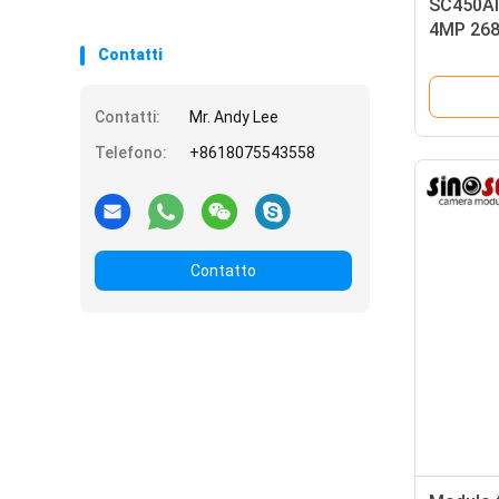
SC450AI
4MP 268
Contatti
Contatti:
Mr. Andy Lee
Telefono:
+8618075543558
Contatto