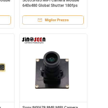
Module
SC035HGS MIPI Camera Module
640x480 Global Shutter 180fps
Miglior Prezzo
o
Sony IMX678 8MP MIPI Camera