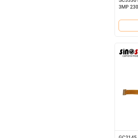
SC3336 
3MP 230
luminos
GC2145 