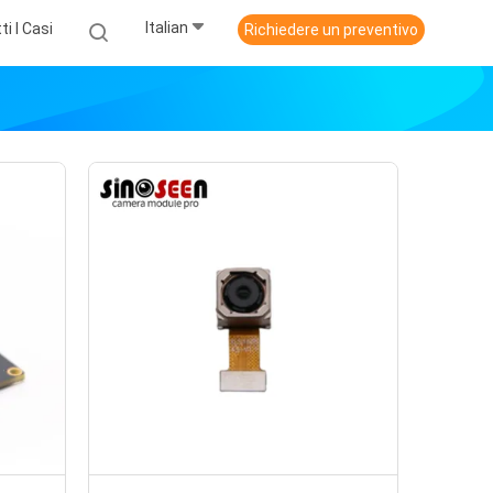
Italian
ti I Casi
Richiedere un preventivo