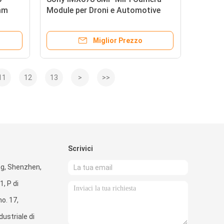
mm
Module per Droni e Automotive
Miglior Prezzo
11
12
13
>
>>
Scrivici
g, Shenzhen,
, P di
o. 17,
ustriale di