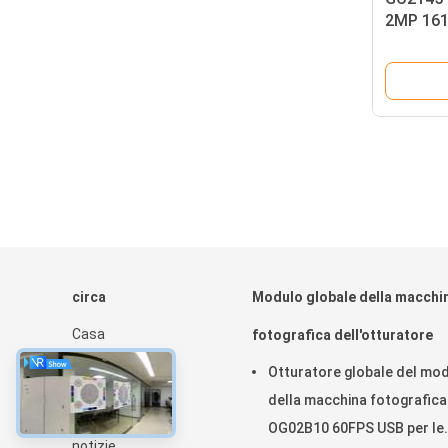
2MP 161
UAV
circa
Modulo globale della macchi
Casa
fotografica dell'otturatore
Prodotti
Otturatore globale del mo
Mostra VR
della macchina fotografica
Chi siamo
OG02B10 60FPS USB per le
notizie