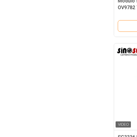
Modulo 
OV9782 
scansion