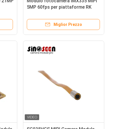
e 21MP
Modulo fotocamera IMX335 MIPI
5MP 60fps per piattaforme RK
Qualcomm MTK
Miglior Prezzo