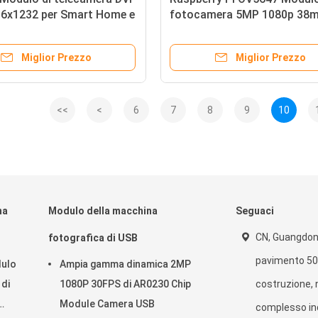
6x1232 per Smart Home e
fotocamera 5MP 1080p 38
Miglior Prezzo
Miglior Prezzo
<<
<
6
7
8
9
10
na
Modulo della macchina
Seguaci
CN, Guangdon
fotografica di USB
pavimento 501
dulo
Ampia gamma dinamica 2MP
 di
1080P 30FPS di AR0230 Chip
costruzione, n
Module Camera USB
complesso ind