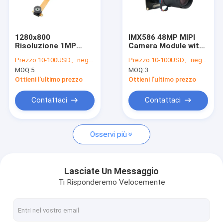
Mostra VR
Chi siamo
1280x800
IMX586 48MP MIPI
Risoluzione 1MP
Camera Module with
Fatory Tour
Modulo di
Quad Bayer Sensor
Prezzo:
10-100USD、negotiable
Prezzo:
10-100USD、negotiable
telecamera per
and 6X Optical Zoom
MOQ:
5
MOQ:
3
sistemi di
for Low-Light
Controllo di qualità
sorveglianza e
Performance
Ottieni l'ultimo prezzo
Ottieni l'ultimo prezzo
videoconferenza
Contattaci
Contattaci
Contattaci
notizie
Osservi più
Tutti i casi
Richiedere un preventivo
Lasciate Un Messaggio
Ti Risponderemo Velocemente
Moduli della macchina fotografica dell'OEM