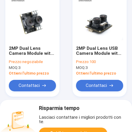
2MP Dual Lens
2MP Dual Lens USB
Camera Module with
Camera Module with
Fill Light and USB2.0
Fill Light for Clear
Prezzo:
negoziabile
Prezzo:
100
Interface for
Video Conferencing
MOQ:
3
MOQ:
3
Embedded and
and Live Streaming
Industrial
Ottieni l'ultimo prezzo
Ottieni l'ultimo prezzo
Applications
Contattaci
Contattaci
Risparmia tempo
Lasciaci contattare i migliori prodotti con
te.