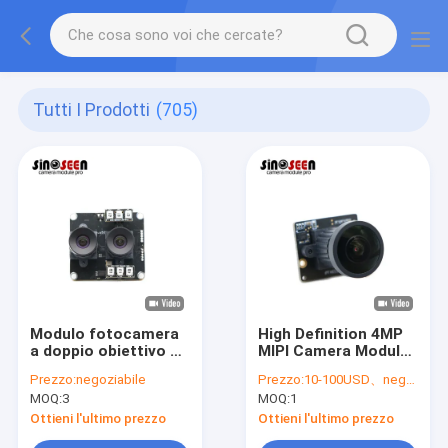
Tutti I Prodotti
(705)
Modulo fotocamera
High Definition 4MP
a doppio obiettivo da
MIPI Camera Module
2 MP con luce di
with Wide Angle Lens
Prezzo:
negoziabile
Prezzo:
10-100USD、negotiable
riempimento e
for Industrial Vision
MOQ:
3
MOQ:
1
interfaccia USB per
and Surveillance
funzionalità
Applications
Ottieni l'ultimo prezzo
Ottieni l'ultimo prezzo
migliorate