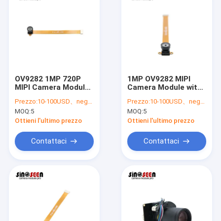
OV9282 1MP 720P
1MP OV9282 MIPI
MIPI Camera Module
Camera Module with
with Global Shutter
1280x800 Resolution
Prezzo:
10-100USD、negotiable
Prezzo:
10-100USD、negotiable
for Video
and Global Shutter
MOQ:
5
MOQ:
5
Conferencing and
for Embedded Vision
Surveillance
Ottieni l'ultimo prezzo
Ottieni l'ultimo prezzo
Contattaci
Contattaci
Casa
Prodotti
Video