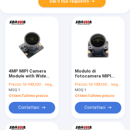
Dai il tuo requisito
4MP MIPI Camera
Modulo di
Module with Wide
fotocamera MIPI
Angle Lens and High
compatto con
Prezzo:
10-100USD、negotiable
Prezzo:
10-100USD、negotiable
Resolution Sensor
sensore d'immagine
MOQ:
1
MOQ:
1
for Embedded and
da 4 MP e obiettivo
Robotics
grandangolare
Ottieni l'ultimo prezzo
Ottieni l'ultimo prezzo
Applications
Contattaci
Contattaci