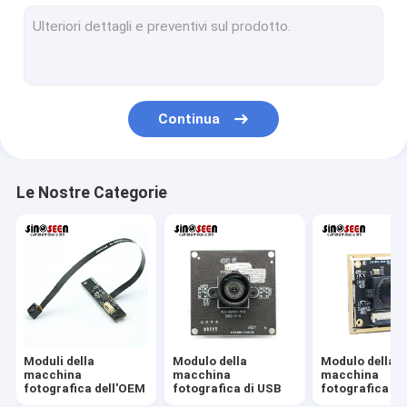
Modulo della macchina fotografica di USB
Modulo della macchina fotografica di MIPI
Modulo della macchina fotografica di DVP
Continua
Modulo globale della macchina fotografica dell'otturatore
Modulo della macchina fotografica di visione notturna
Le Nostre Categorie
Modulo della macchina fotografica dell'endoscopio
Modulo doppio della macchina fotografica della lente
Modulo della macchina fotografica di riconoscimento di fron
modulo del webcam del computer portatile
Moduli della
Modulo della
Modulo della
1MP Camera Module
macchina
macchina
macchina
fotografica dell'OEM
fotografica di USB
fotografica di