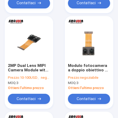
Contattaci
Contattaci
2MP Dual Lens MIPI
Modulo fotocamera
Camera Module with
a doppio obiettivo da
IR850 and RGB Filters
2MP con filtri IR850 e
Prezzo:
10-100USD、negotiable
Prezzo:
negoziabile
for Color-Accurate
RGB per una
MOQ:
3
MOQ:
3
and Infrared Imaging
riproduzione
accurata dei colori
Ottieni l'ultimo prezzo
Ottieni l'ultimo prezzo
Contattaci
Contattaci