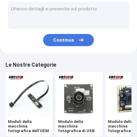
Modulo della macchina fotografica di USB
Modulo della macchina fotografica di MIPI
Modulo della macchina fotografica di DVP
Continua
Modulo globale della macchina fotografica dell'otturatore
Modulo della macchina fotografica di visione notturna
Le Nostre Categorie
Modulo della macchina fotografica dell'endoscopio
Modulo doppio della macchina fotografica della lente
Modulo della macchina fotografica di riconoscimento di fron
modulo del webcam del computer portatile
Moduli della
Modulo della
Modulo della
1MP Camera Module
macchina
macchina
macchina
fotografica dell'OEM
fotografica di USB
fotografica di