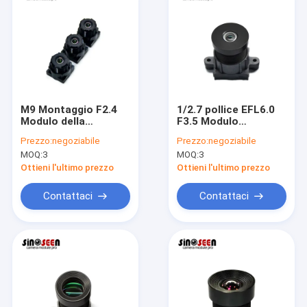
M9 Montaggio F2.4
1/2.7 pollice EFL6.0
Modulo della
F3.5 Modulo
fotocamera
fotocamera
Prezzo:
negoziabile
Prezzo:
negoziabile
Obiettivo 2.6mm
Obiettivo di
MOQ:
3
MOQ:
3
Adatto per il sensore
sicurezza M12x0.5
OV9732
Obiettivo
Ottieni l'ultimo prezzo
Ottieni l'ultimo prezzo
Contattaci
Contattaci
Casa
Prodotti
Video