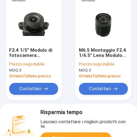
F2.4 1/5" Modulo di
M6.5 Montaggio F2.4
fotocamera
1/6.5" Lens Modulo
Obiettivo M12
Fotocamera Per
Prezzo:
negoziabile
Prezzo:
negoziabile
Obiettivo montato
Sensore GC0308
MOQ:
3
MOQ:
3
per telecamera di
sorveglianza a
Ottieni l'ultimo prezzo
Ottieni l'ultimo prezzo
circuito chiuso
Contattaci
Contattaci
Risparmia tempo
Lasciaci contattare i migliori prodotti con
te.