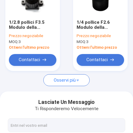
Mostra VR
Chi siamo
1/2.8 pollici F3.5
1/4 pollice F2.6
Modulo della
Modulo della
Fatory Tour
fotocamera
fotocamera
Prezzo:
negoziabile
Prezzo:
negoziabile
Obiettivo M12
Obiettivo della
MOQ:
3
MOQ:
3
Obiettivo della
fotocamera di
Controllo di qualità
fotocamera di
sicurezza Obiettivo
Ottieni l'ultimo prezzo
Ottieni l'ultimo prezzo
sicurezza
M12 per Smart Home
Contattaci
Contattaci
Contattaci
notizie
Osservi più
Tutti i casi
Richiedere un preventivo
Lasciate Un Messaggio
Ti Risponderemo Velocemente
Moduli della macchina fotografica dell'OEM