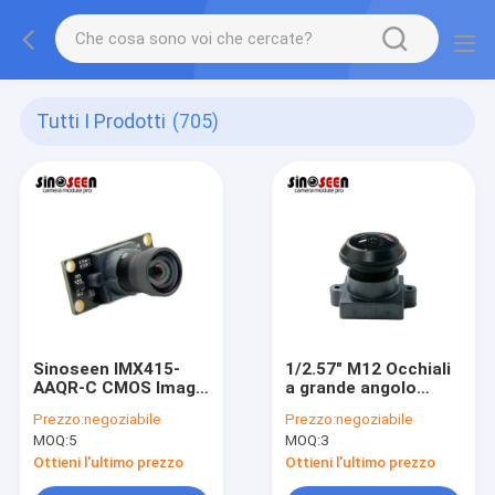
Tutti I Prodotti
(705)
Sinoseen IMX415-
1/2.57" M12 Occhiali
AAQR-C CMOS Image
a grande angolo
Sensor ad alta
ISX021 Sensore di
Prezzo:
negoziabile
Prezzo:
negoziabile
risoluzione e imaging
sorveglianza Occhiali
MOQ:
5
MOQ:
3
per applicazioni
fotografici
industriali e di
Ottieni l'ultimo prezzo
Ottieni l'ultimo prezzo
sorveglianza