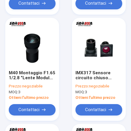
Contattaci
Contattaci
M40 Montaggio F1.65
IMX317 Sensore
1/2.8 "Lente Modulo
circuito chiuso
della Fotocamera Per
Camera di
Prezzo:
negoziabile
Prezzo:
negoziabile
IMX307 Sensore
sorveglianza
MOQ:
3
MOQ:
3
Camera di
Obiettivo M9
Sorveglianza
Montaggio F2.0
Ottieni l'ultimo prezzo
Ottieni l'ultimo prezzo
1/2.5"
Contattaci
Contattaci