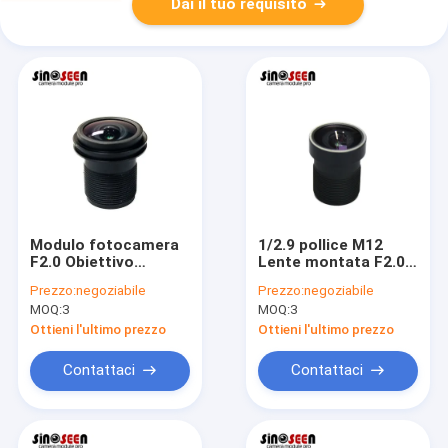
Dai il tuo requisito
Modulo fotocamera
1/2.9 pollice M12
F2.0 Obiettivo
Lente montata F2.0
M12x0.5 Obiettivo
Modulo fotocamera
Prezzo:
negoziabile
Prezzo:
negoziabile
1/2.9 pollici adatto
Lente adatta per
MOQ:
3
MOQ:
3
per sensore GC2053
sensore OV2775
Ottieni l'ultimo prezzo
Ottieni l'ultimo prezzo
Contattaci
Contattaci