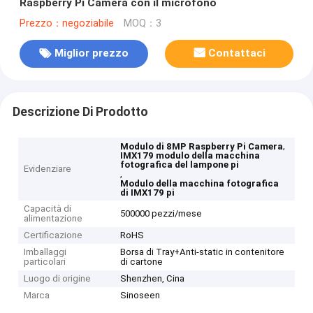
Raspberry Pi Camera con il microfono
Prezzo：negoziabile
MOQ：3
Miglior prezzo
Contattaci
Descrizione Di Prodotto
,
Modulo di 8MP Raspberry Pi Camera
IMX179 modulo della macchina
fotografica del lampone pi
Evidenziare
,
Modulo della macchina fotografica
di IMX179 pi
Capacità di
500000 pezzi/mese
alimentazione
Certificazione
RoHS
Imballaggi
Borsa di Tray+Anti-static in contenitore
particolari
di cartone
Luogo di origine
Shenzhen, Cina
Marca
Sinoseen