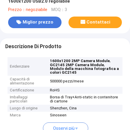
1600x1200 USB2.0 regolabile
Prezzo：negoziabile
MOQ：3
Miglior prezzo
Contattaci
Descrizione Di Prodotto
,
1600x1200 2MP Camera Module
,
GC2145 2MP Camera Module
Evidenziare
Modulo della macchina fotografica a
colori GC2145
Capacità di
500000 pezzi/mese
alimentazione
Certificazione
RoHS
Imballaggi
Borsa di Tray+Anti-static in contenitore
particolari
di cartone
Luogo di origine
Shenzhen, Cina
Marca
Sinoseen
Osservi più