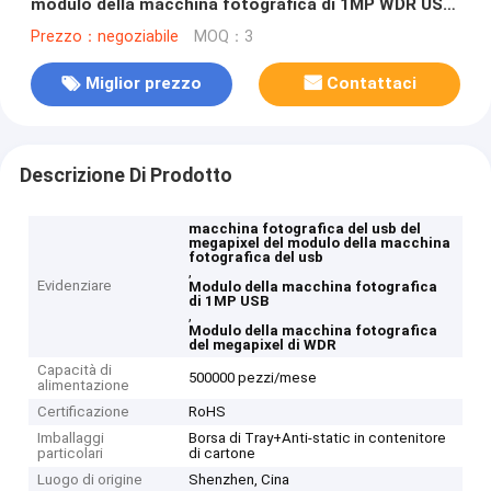
modulo della macchina fotografica di 1MP WDR USB
con Omnivision OV9623
Prezzo：negoziabile
MOQ：3
Miglior prezzo
Contattaci
Descrizione Di Prodotto
macchina fotografica del usb del
megapixel del modulo della macchina
fotografica del usb
,
Evidenziare
Modulo della macchina fotografica
di 1MP USB
,
Modulo della macchina fotografica
del megapixel di WDR
Capacità di
500000 pezzi/mese
alimentazione
Certificazione
RoHS
Imballaggi
Borsa di Tray+Anti-static in contenitore
particolari
di cartone
Luogo di origine
Shenzhen, Cina