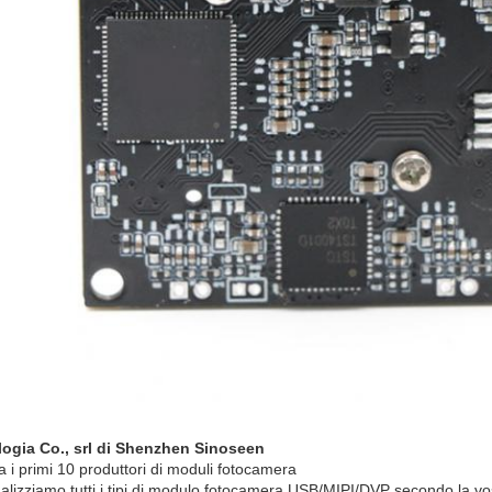
ogia Co., srl di Shenzhen Sinoseen
a i primi 10 produttori di moduli fotocamera
alizziamo tutti i tipi di modulo fotocamera USB/MIPI/DVP secondo la vos