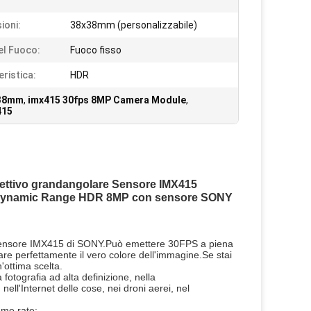
ioni:
38x38mm (personalizzabile)
el Fuoco:
Fuoco fisso
eristica:
HDR
x38mm
,
imx415 30fps 8MP Camera Module
,
415
ettivo grandangolare Sensore IMX415
 Dynamic Range HDR 8MP con sensore SONY 
sensore IMX415 di SONY.Può emettere 30FPS a piena
nare perfettamente il vero colore dell'immagine.Se stai
ottima scelta.
tografia ad alta definizione, nella
ell'Internet delle cose, nei droni aerei, nel
me rate: