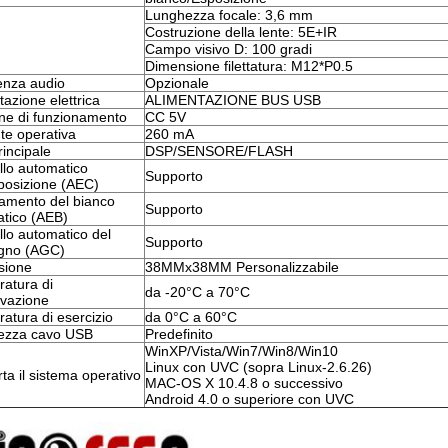
Lunghezza focale: 3,6 mm
Costruzione della lente: 5E+IR
Campo visivo D: 100 gradi
Dimensione filettatura: M12*P0.5
enza audio
Opzionale
tazione elettrica
ALIMENTAZIONE BUS USB
ne di funzionamento
CC 5V
te operativa
260 mA
rincipale
DSP/SENSORE/FLASH
llo automatico
Supporto
sposizione (AEC)
iamento del bianco
Supporto
tico (AEB)
llo automatico del
Supporto
gno (AGC)
sione
38MMx38MM Personalizzabile
atura di
da -20°C a 70°C
vazione
atura di esercizio
da 0°C a 60°C
ezza cavo USB
Predefinito
WinXP/Vista/Win7/Win8/Win10
Linux con UVC (sopra Linux-2.6.26)
ta il sistema operativo
MAC-OS X 10.4.8 o successivo
Android 4.0 o superiore con UVC