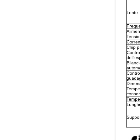
Lente
Frequ
Alimen
Tensio
Corren
Chip p
Contro
dell'e
Bilanc
automa
Contro
guada
Dimen
Temper
conser
Temper
Lungh
Suppor