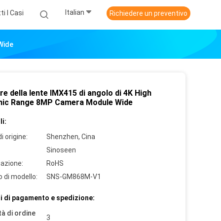
Italian
ti I Casi
Richiedere un preventivo
Wide
e della lente IMX415 di angolo di 4K High
ic Range 8MP Camera Module Wide
i:
i origine:
Shenzhen, Cina
Sinoseen
cazione:
RoHS
 di modello:
SNS-GM868M-V1
i di pagamento e spedizione:
à di ordine
3