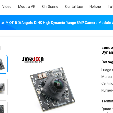
Video
Mostra VR
Chi Siamo
Contattaci
Notizie
Tut
nte IMX415 Di Angolo Di 4K High Dynamic Range 8MP Camera Module 
sensor
Dynam
Dettagl
Luogo d
Marca:
Certifi
Numero
Termin
Quantit