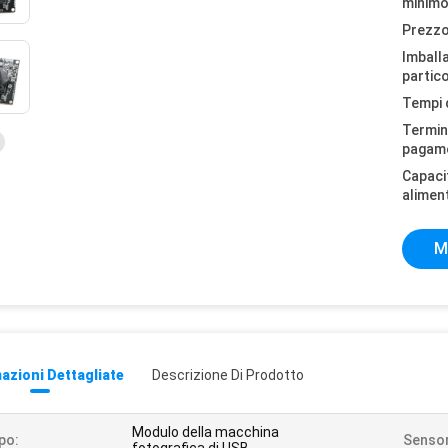
minimo
Prezzo
Imball
partico
Tempi 
Termini
pagam
Capaci
alimen
M
azioni Dettagliate
Descrizione Di Prodotto
Modulo della macchina
po:
Sensor