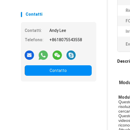
Ri
Contatti
FO
Contatti:
Andy Lee
In
Telefono:
+8618075543558
Ev
Descri
Contatto
Modu
Modul
Quest
risolu
cerca
Questo
videos
ricono
Attua