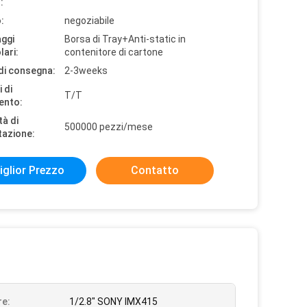
:
:
negoziabile
aggi
Borsa di Tray+Anti-static in
lari:
contenitore di cartone
di consegna:
2-3weeks
 di
T/T
ento:
tà di
500000 pezzi/mese
tazione:
iglior Prezzo
Contatto
e:
1/2.8" SONY IMX415