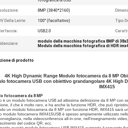
fotografica di USB
soluzione:
8MP (3840*2160)
Dimens
V Della Lente:
100° (facoltativo)
Tipo D
terfaccia:
USB2.0
Caratt
modulo della macchina fotografica 8MP di 38
idenziare:
Modulo della macchina fotografica di HDR imx
zione di prodotto
4K High Dynamic Range Modulo fotocamera da 8 MP Obi
lo fotocamera USB con obiettivo grandangolare 4K High
IMX415
o fotocamera da 8 MP
o è un modulo fotocamera USB ad altissima definizione da 8 MP con 
zione, il che è molto raro, e ha anche la funzione HDR, che può ripristi
ndo un modulo fotocamera da 8 MP con funzione HDR, IMX415 sarà un'
 modulo fotocamera IMX415USB è spesso ampiamente utilizzato nella fo
orveglianza, nella videoconferenza all-in-one, nell'insegnamento video, n
scimento del codice QR, ecc.
lmente questo modulo fotocamera USB IMX415 supporta il seguente fra