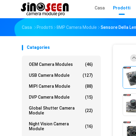
Casa
Prodotti
Casa
Prodotti
8MP Camera Module
Sensore Della Le
Catagories
OEM Camera Modules
(46)
USB Camera Module
(127)
MIPI Camera Module
(88)
DVP Camera Module
(15)
Global Shutter Camera
(22)
Module
Night Vision Camera
(16)
Module