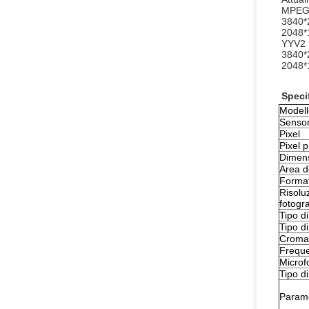
MPE
3840*
2048*
YYV2
3840*
2048*
Speci
Model
Senso
Pixel
Pixel p
Dimens
Area d
Format
Risolu
fotog
Tipo di
Tipo d
Croma
Freque
Microf
Tipo di
Parame