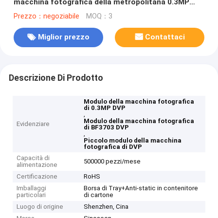
macchina fotografica della metropolitana 0.3MP
DVP con 6 LED
Prezzo：negoziabile
MOQ：3
Miglior prezzo
Contattaci
Descrizione Di Prodotto
Modulo della macchina fotografica
di 0.3MP DVP
,
Modulo della macchina fotografica
Evidenziare
di BF3703 DVP
,
Piccolo modulo della macchina
fotografica di DVP
Capacità di
500000 pezzi/mese
alimentazione
Certificazione
RoHS
Imballaggi
Borsa di Tray+Anti-static in contenitore
particolari
di cartone
Luogo di origine
Shenzhen, Cina