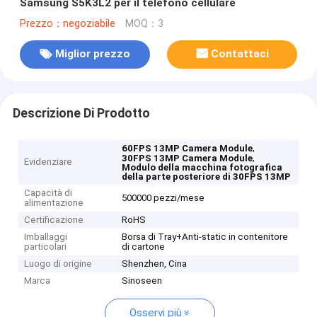
Samsung S5K3L2 per il telefono cellulare
Prezzo：negoziabile
MOQ：3
Miglior prezzo
Contattaci
Descrizione Di Prodotto
,
60FPS 13MP Camera Module
,
30FPS 13MP Camera Module
Evidenziare
Modulo della macchina fotografica
della parte posteriore di 30FPS 13MP
Capacità di
500000 pezzi/mese
alimentazione
Certificazione
RoHS
Imballaggi
Borsa di Tray+Anti-static in contenitore
particolari
di cartone
Luogo di origine
Shenzhen, Cina
Marca
Sinoseen
Osservi più