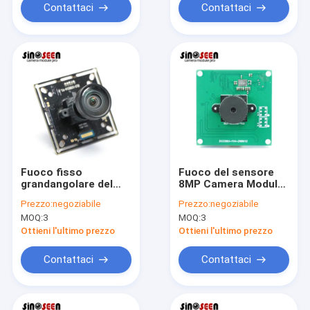
Contattaci
Contattaci
Fuoco fisso
Fuoco del sensore
grandangolare del
8MP Camera Module
sensore 13MP
Fixed di SONY IMX214
Prezzo:
negoziabile
Prezzo:
negoziabile
Camera Module HD di
per il video
MOQ:
3
MOQ:
3
Sony IMX214
campanello
Ottieni l'ultimo prezzo
Ottieni l'ultimo prezzo
Contattaci
Contattaci