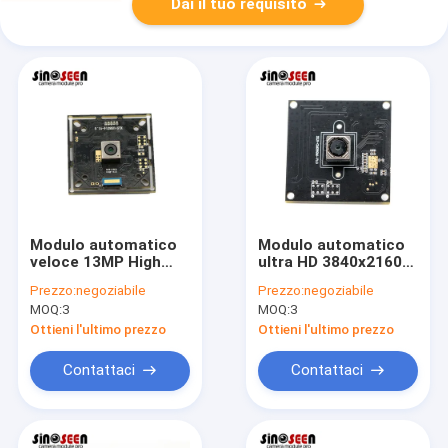
Dai il tuo requisito
Modulo automatico
Modulo automatico
veloce 13MP High
ultra HD 3840x2160
Resolution della
della macchina
Prezzo:
negoziabile
Prezzo:
negoziabile
macchina
fotografica di SONY
MOQ:
3
MOQ:
3
fotografica di Sony
IMX214 del fuoco per
IMX214 del fuoco
le macchine
Ottieni l'ultimo prezzo
Ottieni l'ultimo prezzo
fotografiche di
Webcast
Contattaci
Contattaci