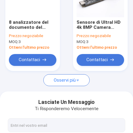
Mostra VR
Chi siamo
8 analizzatore del
Sensore di Ultral HD
documento del
4k 8MP Camera
Fatory Tour
fuoco fisso 4K 8MP
Module With SONY
Prezzo:
negoziabile
Prezzo:
negoziabile
Camera Module For
IMX317
MOQ:
3
MOQ:
3
del LED HD
dell'interfaccia di
Controllo di qualità
USB
Ottieni l'ultimo prezzo
Ottieni l'ultimo prezzo
Contattaci
Contattaci
Contattaci
notizie
Osservi più
Tutti i casi
Richiedere un preventivo
Lasciate Un Messaggio
Ti Risponderemo Velocemente
Moduli della macchina fotografica dell'OEM