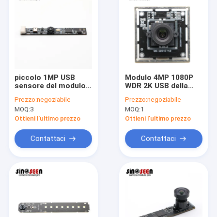
piccolo 1MP USB
Modulo 4MP 1080P
sensore del modulo
WDR 2K USB della
OV9732 della
macchina
Prezzo:
negoziabile
Prezzo:
negoziabile
macchina
fotografica GC4653
MOQ:
3
MOQ:
1
fotografica di 720P
per l'identificazione
per il computer
del personale
Ottieni l'ultimo prezzo
Ottieni l'ultimo prezzo
portatile
Contattaci
Contattaci
Casa
Prodotti
Video