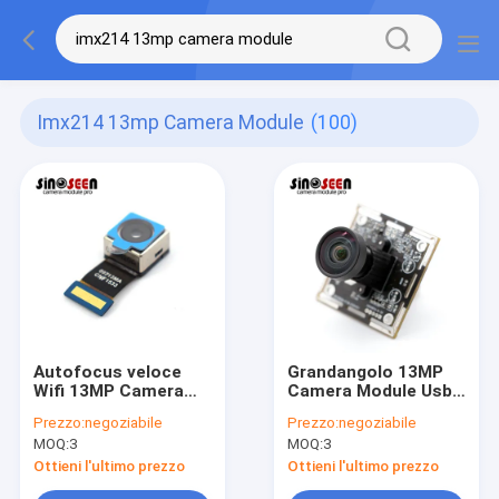
Imx214 13mp Camera Module
(100)
Autofocus veloce
Grandangolo 13MP
Wifi 13MP Camera
Camera Module Usb
Module Stereo con il
2,0 HDR di immagine
Prezzo:
negoziabile
Prezzo:
negoziabile
sensore di Sony
di colore del ODM
MOQ:
3
MOQ:
3
IMX214
Ottieni l'ultimo prezzo
Ottieni l'ultimo prezzo