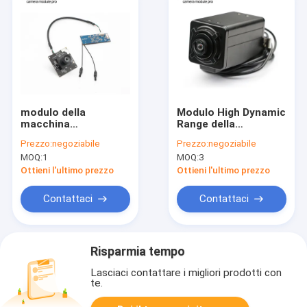
modulo della
Modulo High Dynamic
macchina
Range della
fotografica di 8mp
macchina
Prezzo:
negoziabile
Prezzo:
negoziabile
HD 1080p Wifi con il
fotografica di SONY
MOQ:
1
MOQ:
3
sensore IMX214 di
IMX258 di immagine
SONY CMOS
di colore con alloggio
Ottieni l'ultimo prezzo
Ottieni l'ultimo prezzo
Contattaci
Contattaci
Risparmia tempo
Lasciaci contattare i migliori prodotti con
te.