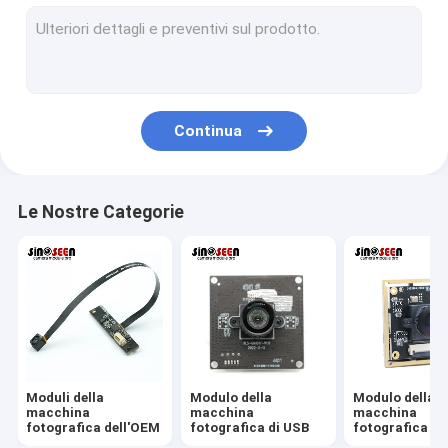
Modulo della macchina fotografica di USB
Modulo della macchina fotografica di MIPI
Modulo della macchina fotografica di DVP
Continua
Modulo globale della macchina fotografica dell'otturatore
Modulo della macchina fotografica di visione notturna
Le Nostre Categorie
Modulo della macchina fotografica dell'endoscopio
Modulo doppio della macchina fotografica della lente
Modulo della macchina fotografica di riconoscimento di fron
modulo del webcam del computer portatile
Moduli della
Modulo della
Modulo della
1MP Camera Module
macchina
macchina
macchina
fotografica dell'OEM
fotografica di USB
fotografica di