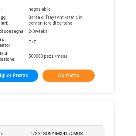
:
:
negoziabile
aggi
Borsa di Tray+Anti-static in
lari:
contenitore di cartone
di consegna:
2-3weeks
 di
T/T
ento:
tà di
500000 pezzi/mese
tazione:
iglior Prezzo
Contatto
e:
1/2.8" SONY IMX415 CMOS