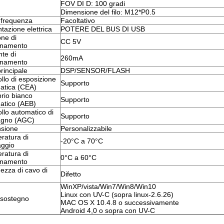
FOV DI D: 100 gradi
Dimensione del filo: M12*P0.5
 frequenza
Facoltativo
tazione elettrica
POTERE DEL BUS DI USB
ne di 
CC 5V
onamento
te di 
260mA
onamento
rincipale
DSP/SENSOR/FLASH
llo di esposizione 
Supporto
atica (CEA)
brio bianco 
Supporto
atico (AEB)
llo automatico di 
Supporto
gno (AGC)
sione
Personalizzabile
atura di 
-20°C a 70°C
aggio
atura di 
0°C a 60°C
onamento
zza di cavo di 
Difetto
WinXP/vista/Win7/Win8/Win10
Linux con UV-C (sopra linux-2.6.26)
 sostegno
MAC OS X 10.4.8 o successivamente
Android 4,0 o sopra con UV-C