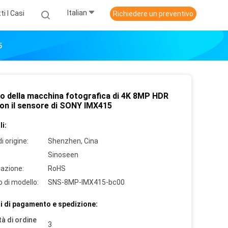
Italian
ti I Casi
Richiedere un preventivo
5
o della macchina fotografica di 4K 8MP HDR
on il sensore di SONY IMX415
i:
i origine:
Shenzhen, Cina
Sinoseen
cazione:
RoHS
 di modello:
SNS-8MP-IMX415-bc00
i di pagamento e spedizione:
à di ordine
3