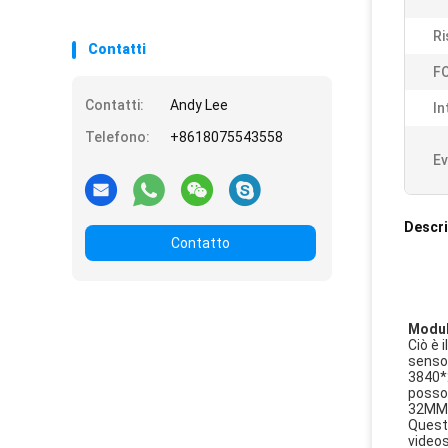
Ri
Contatti
FO
Contatti:
Andy Lee
In
Telefono:
+8618075543558
Ev
Descri
Contatto
Modul
Ciò è 
sensor
3840*2
posson
32MM*3
Questo
videos