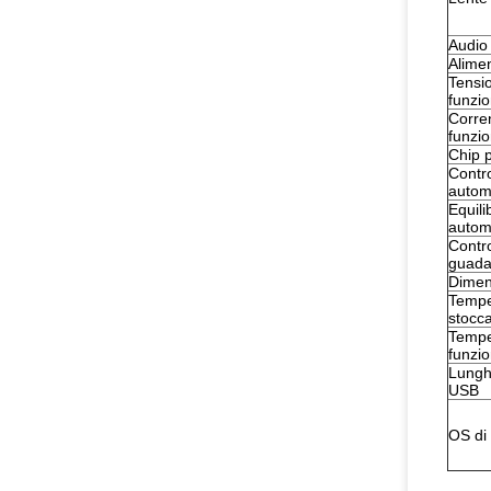
Audio
Alimen
Tensio
funzi
Corren
funzi
Chip p
Contro
autom
Equili
autom
Contro
guada
Dimen
Temper
stocc
Temper
funzi
Lunghe
USB
OS di