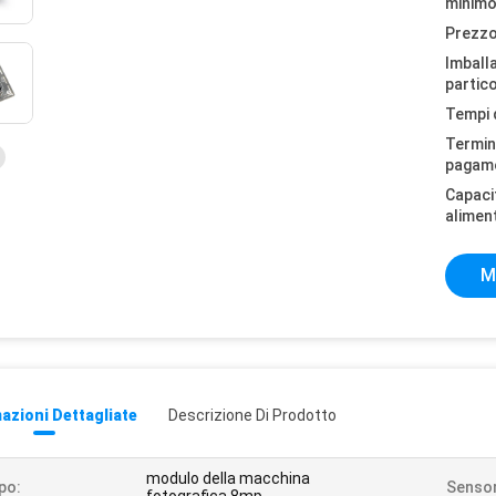
minimo
Prezzo
Imball
partico
Tempi 
Termini
pagam
Capaci
alimen
M
azioni Dettagliate
Descrizione Di Prodotto
modulo della macchina
po:
Sensor