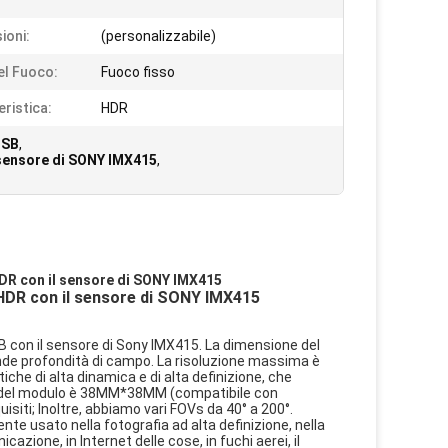
ioni:
(personalizzabile)
el Fuoco:
Fuoco fisso
eristica:
HDR
USB
,
 sensore di SONY IMX415
,
DR con il sensore di SONY IMX415
 HDR con il sensore di SONY IMX415
SB con il sensore di Sony IMX415. La dimensione del
rande profondità di campo. La risoluzione massima è
che di alta dinamica e di alta definizione, che
one del modulo è 38MM*38MM (compatibile con
siti; Inoltre, abbiamo vari FOVs da 40° a 200°.
 usato nella fotografia ad alta definizione, nella
ione, in Internet delle cose, in fuchi aerei, il