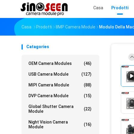
Casa
Prodotti
Casa
Prodotti
8MP Camera Module
Modulo Della Mac
Catagories
OEM Camera Modules
(46)
USB Camera Module
(127)
MIPI Camera Module
(88)
DVP Camera Module
(15)
Global Shutter Camera
(22)
Module
Night Vision Camera
(16)
Module