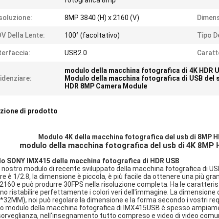
fotografica 8mp
soluzione:
8MP 3840 (H) x 2160 (V)
Dimens
V Della Lente:
100° (facoltativo)
Tipo D
terfaccia:
USB2.0
Caratt
modulo della macchina fotografica di 4K HDR 
idenziare:
Modulo della macchina fotografica di USB del
HDR 8MP Camera Module
zione di prodotto
Modulo 4K della macchina fotografica del usb di 8MP H
modulo della macchina fotografica del usb di 4K 8MP
o SONY IMX415 della macchina fotografica di HDR USB
il nostro modulo di recente sviluppato della macchina fotografica di U
e è 1/2.8, la dimensione è piccola, è più facile da ottenere una più g
160 e può produrre 30FPS nella risoluzione completa. Ha le caratteristi
o ristabilire perfettamente i colori veri dell'immagine. La dimensi
2MM), noi può regolare la dimensione e la forma secondo i vostri requi
 modulo della macchina fotografica di IMX415USB è spesso ampiamente
orveglianza, nell'insegnamento tutto compreso e video di video comunicaz