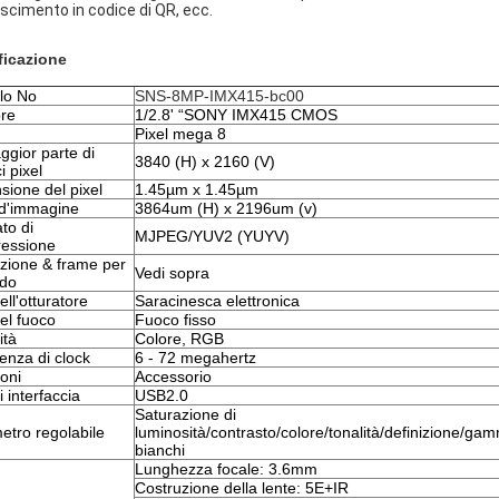
scimento in codice di QR, ecc.
ficazione
lo No
SNS-8MP-IMX415-bc00
re
1/2.8' “SONY IMX415 CMOS
Pixel mega 8
gior parte di 
3840 (H) x 2160 (V)
i pixel
sione del pixel
1.45µm x 1.45µm
d'immagine
3864um (H) x 2196um (v)
o di 
MJPEG/YUV2 (YUYV)
essione
zione & frame per 
Vedi sopra
do
ell'otturatore
Saracinesca elettronica
el fuoco
Fuoco fisso
ità
Colore, RGB
enza di clock
6 - 72 megahertz
oni
Accessorio
i interfaccia
USB2.0
Saturazione di 
etro regolabile
luminosità/contrasto/colore/tonalità/definizione/gam
bianchi
Lunghezza focale: 3.6mm
Costruzione della lente: 5E+IR