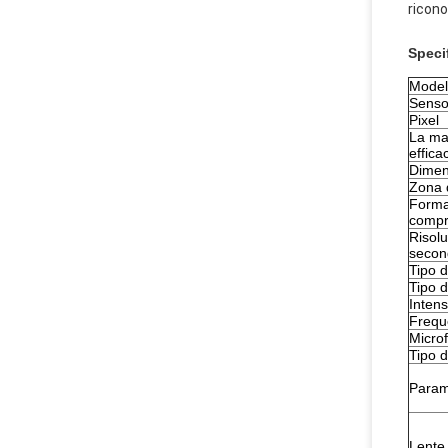
ricono
Speci
Model
Senso
Pixel
La mag
efficac
Dimen
Zona 
Format
compr
Risolu
secon
Tipo d
Tipo d
Intens
Frequ
Microf
Tipo d
Param
Lente