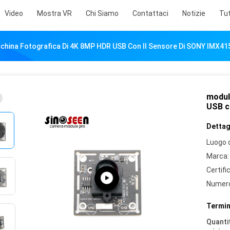
Video
Mostra VR
Chi Siamo
Contattaci
Notizie
Tut
china Fotografica Di 4K 8MP HDR USB Con Il Sensore Di SONY IMX41
modul
USB c
Dettagl
Luogo d
Marca:
Certifi
Numero
Termin
Quantit