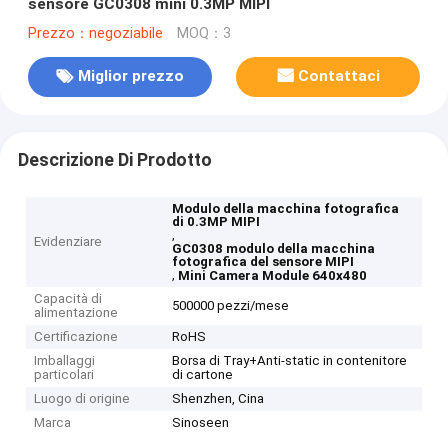
sensore GC0308 mini 0.3MP MIPI
Prezzo：negoziabile
MOQ：3
Miglior prezzo
Contattaci
Descrizione Di Prodotto
Modulo della macchina fotografica
di 0.3MP MIPI
,
Evidenziare
GC0308 modulo della macchina
fotografica del sensore MIPI
,
Mini Camera Module 640x480
Capacità di
500000 pezzi/mese
alimentazione
Certificazione
RoHS
Imballaggi
Borsa di Tray+Anti-static in contenitore
particolari
di cartone
Luogo di origine
Shenzhen, Cina
Marca
Sinoseen