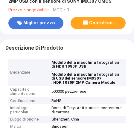
2MP USB con il sensore di SONY IMX307 CMOS
Prezzo：negoziabile
MOQ：3
Miglior prezzo
Contattaci
Descrizione Di Prodotto
Modulo della macchina fotografica
di HDR 1080P USB
,
Evidenziare
Modulo della macchina fotografica
di USB del sensore IMX307
,
HDR 1080P 2MP Camera Module
Capacità di
500000 pezzi/mese
alimentazione
Certificazione
RoHS
Imballaggi
Borsa di Tray+Anti-static in contenitore
particolari
di cartone
Luogo di origine
Shenzhen, Cina
Marca
Sinoseen